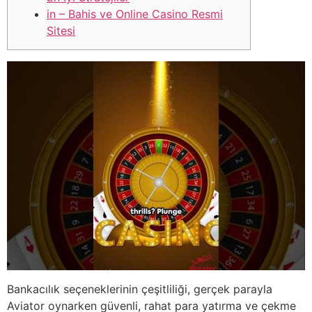
in – Bahis ve Online Casino Resmi
Sitesi
Bankacılık seçeneklerinin çeşitliliği, gerçek parayla
Aviator oynarken güvenli, rahat para yatırma ve çekme