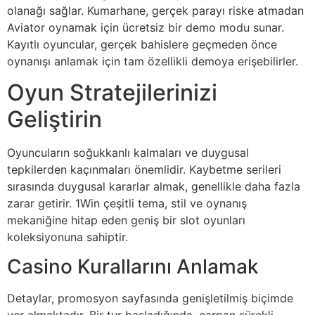
olanağı sağlar. Kumarhane, gerçek parayı riske atmadan
Aviator oynamak için ücretsiz bir demo modu sunar.
Kayıtlı oyuncular, gerçek bahislere geçmeden önce
oynanışı anlamak için tam özellikli demoya erişebilirler.
Oyun Stratejilerinizi
Geliştirin
Oyuncuların soğukkanlı kalmaları ve duygusal
tepkilerden kaçınmaları önemlidir. Kaybetme serileri
sırasında duygusal kararlar almak, genellikle daha fazla
zarar getirir. 1Win çeşitli tema, stil ve oynanış
mekaniğine hitap eden geniş bir slot oyunları
koleksiyonuna sahiptir.
Casino Kurallarını Anlamak
Detaylar, promosyon sayfasında genişletilmiş biçimde