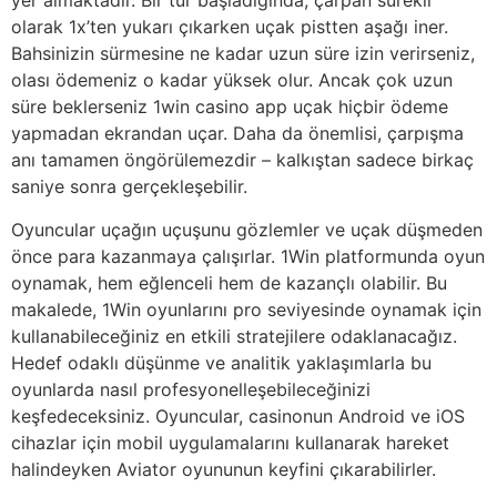
yer almaktadır. Bir tur başladığında, çarpan sürekli
olarak 1x’ten yukarı çıkarken uçak pistten aşağı iner.
Bahsinizin sürmesine ne kadar uzun süre izin verirseniz,
olası ödemeniz o kadar yüksek olur. Ancak çok uzun
süre beklerseniz 1win casino app uçak hiçbir ödeme
yapmadan ekrandan uçar. Daha da önemlisi, çarpışma
anı tamamen öngörülemezdir – kalkıştan sadece birkaç
saniye sonra gerçekleşebilir.
Oyuncular uçağın uçuşunu gözlemler ve uçak düşmeden
önce para kazanmaya çalışırlar. 1Win platformunda oyun
oynamak, hem eğlenceli hem de kazançlı olabilir. Bu
makalede, 1Win oyunlarını pro seviyesinde oynamak için
kullanabileceğiniz en etkili stratejilere odaklanacağız.
Hedef odaklı düşünme ve analitik yaklaşımlarla bu
oyunlarda nasıl profesyonelleşebileceğinizi
keşfedeceksiniz. Oyuncular, casinonun Android ve iOS
cihazlar için mobil uygulamalarını kullanarak hareket
halindeyken Aviator oyununun keyfini çıkarabilirler.