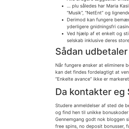
… plu således har Maria Kasi
“Musik”, “NetEnt” og lignend
Derimod kan fungere bemærke 
yderligere gnidningsfri casi
Ved hjælp af et enkelt og st
selskab inklusive deres store
Sådan udbetaler 
Når fungere ønsker at eliminere b
kan det findes fordelagtigt at ve
“Enkelte avance” ikke er markeret
Da kontakter eg 
Studere anmeldelser af sted de be
og find hen til unikke bonuskoder 
Gennemgang godt nok bloggen sik
free spins, no deposit bonusser, f