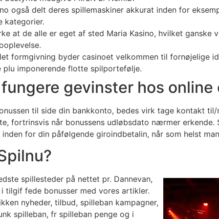
no også delt deres spillemaskiner akkurat inden for eksempe
e kategorier.
at de alle er eget af sted Maria Kasino, hvilket ganske vi
nooplevelse.
ilet formgivning byder casinoet velkommen til fornøjelige i
 plu imponerende flotte spilportefølje.
fungere gevinster hos online
onussen til side din bankkonto, bedes virk tage kontakt til/
nte, fortrinsvis når bonussens udløbsdato nærmer erkende. Sø
 inden for din påfølgende giroindbetalin, når som helst man
Spilnu?
dste spillesteder på nettet pr. Dannevan,
i tilgif fede bonusser med vores artikler.
ken nyheder, tilbud, spilleban kampagner,
unk spilleban, fr spilleban penge og i