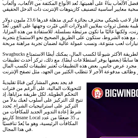
ناءً على أهميتها. تُعد الأنواع المكثفة من الألعاب، وألعاب RTP عالية الجودة، والعروض
تصدرت لعبة سوبر مولاه الأسطورية عناوين الصحف مرارًا وتكرارًا، حيث فاز لاعب بلجيكي محترف بجائزة كبرى مذهلة قدرها 23.6 مليون دولار
سمعة طيبة بفضل ثروات بملايين الدولارات التي غيّرت وجهتها على الفور. تُعدّ
نت، ولكنها غالبًا ما تكون مرتبطة بسلسلة. للاستفادة من هذه المزايا،
ة. مع هذه الشروط، ستكون على الطريق الصحيح نحو الاستمتاع بتجربة
Swagbucks من أشهر منصات الاستبيانات المتاحة. حتى مع كون إجراء الاستطلاعات الطريقة الأكثر شيوعًا لكسب المال، يمكنك أيضًا الاستمتاع
ا سابقًا (بعضها يوفر استطلاعات أيضًا). مع ذلك، تركز أحدث تطبيقات
يو مجرد عرض جانبي. بعض هذه التطبيقات تُعتبر تطبيقات لكسب المال
قد يجد بعض المشاركين قناةً تقليديةً
للتحويلات المالية، على الرغم من فترات
التحكم الطويلة. لكل طريقة مزاياها، إذ
تتيح لك التركيز على أسلوب لعبك بدلاً من
التركيز على استراتيجيات الشراء. يُحدد
شرط إعادة التدوير الجديد للمكافآت من
كازينو Insane Local بـ 35 ضعفًا من عدد
المكافآت الرئيسية، وهو ما يُعدّ تنافسيًا
في هذا المجال.