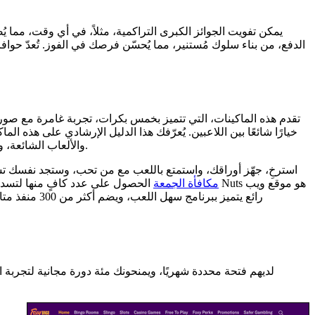
يمكن تفويت الجوائز الكبرى التراكمية، مثلاً، في أي وقت، مما ي
الدفع، من بناء سلوك مُستنير، مما يُحسّن فرصك في الفوز. تُعدّ حوافز 
تقدم هذه الماكينات، التي تتميز بخمس بكرات، تجربة غامرة مع صور 
خيارًا شائعًا بين اللاعبين. يُعرّفك هذا الدليل الإرشادي على هذه ال
والألعاب الشائعة، وطرق زيادة فرصك في الفوز. هذا النوع من المشاريع لا يزيد من فرصك في الفوز فحسب، بل يضمن أيضًا تجربة لعب أقل إرهاقًا وأكثر تنظيمًا.
tusk casino مكافأة الجمعة
الحصول على عدد كافٍ منها لتسديد ديونك لف
رائع يتميز 
لديهم فتحة محددة شهريًا، ويمنحونك مئة دورة مجانية لتجربة ا