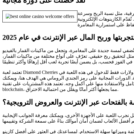
لقد حصلت على دورة مجانية
معرفية، مثل نسبة الربح وسرعة
قدّم الكازينوهات الإلكترونية
ربتها وربح المال عبر الإنترنت في عام 2025
تُضفي لمسة جديدة على المغامرة، وتجعل من ماكينات القمار بالفيديو
ر الأمثل لتحقيق ربح حقيقي. تعرّف على أنواع مختلفة من ماكينات القمار،
تعتمد لعبة Diamond Cherries على فلسفة الدفع لكل عملة، ويمكنك المراهنة بخمسة دولارات فقط للدخول في هذه اللعبة في Ignition. استرخِ، جهّز أوراقك، واستمتع باللعب مع من تحب، وستجد نفسك تستمع
يا هذه العروض بشكل كامل والاستفادة منها على أكمل وجه. تعتمد هذه المشتريات على تقنية
blockchain، مما يجعلها أكثر أمانًا ويقلل من احتمالية الاختراق.
ة بالفتحات عبر الإنترنت والعروض الترويجية؟
بل نجرب اللعبة على الأجهزة الأخرى، ويمكنك معرفة الجوانب الإيجابية
دائمة وميزاتها سهلة الاستخدام. لمساعدتك في العثور على أفضل كازينو