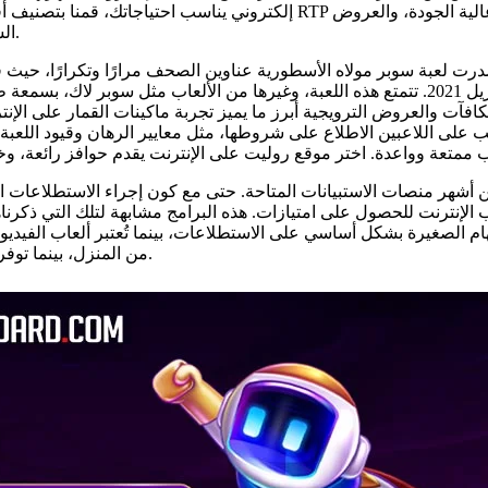
إلكتروني يناسب احتياجاتك، قمنا بتصنيف أفضل الألعاب ب
السخية معايير أساسية لتصنيف كازينوهات الإنترنت ذات الدخل الحقيقي.
في أبريل 2021. تتمتع هذه اللعبة، وغيرها من الألعاب مثل سوبر لاك، ب
كافآت والعروض الترويجية أبرز ما يميز تجربة ماكينات القمار على الإنتر
 على اللاعبين الاطلاع على شروطها، مثل معايير الرهان وقيود اللعب
ب الإنترنت للحصول على امتيازات. هذه البرامج مشابهة لتلك التي ذكرناه
ام الصغيرة بشكل أساسي على الاستطلاعات، بينما تُعتبر ألعاب الفيد
من المنزل، بينما توفر وظائف مدفوعة الأجر لا تتطلب الكثير من الجهد، مثل تصفح الإنترنت.