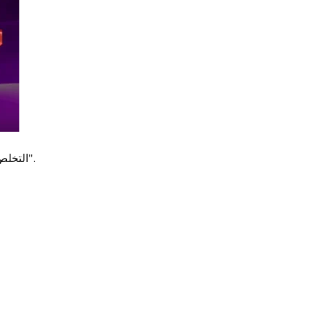
التخلص من البحث عن يد أقوى. يتطلب حس المقامرة السلس والممتع معرفة أزرار خوادم فيديو بوكر الحديثة، مثل "تعليق/إلغاء" و"الرهان الأقصى".