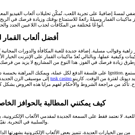
ُضفي لمسةً إضافيةً على تجربة اللعب. تُمكّن تحليلات ألعاب الفيديو ال
ماكينات القمار وسيلةً رائعةً للاستمتاع بوقتك وزيادة فرصك في الربح. تُ
أنواعًا مُختلفة من المكافآت لجذب اللاعبين الجدد والحفاظ على استمرارية المغامرة.
أفضل ألعاب القمار لتج
زاهية وقوالب مسلية. إضافة جديدة للعبة المكافأة والدورات المجانية 
ماكينات وكيفية عملها، وبالتالي تُعدّ ماكينات القمار على الإنترنت الخيا
ترة من الوقت. كازينو Nuts هو موقع ويب
إلى موسيقى الزن الجديدة. الدورات المجانية على رمز الجندي الروماني هي الهدف هنا، ويمكنك
ببرنامج سهل اللعب، ويضم أكثر من 300 منفذ متاح. تأكد من مراجعة الشروط والأحكام لفهم مزا
كيف يمكنني المطالبة بالحوافز الخاص
للعبة. لا نعتمد فقط على السمعة الجديدة لمقدمي الألعاب الإلكترونية، 
والسلبية في التجربة. نقيّم أفضل الألعاب لضمان أمان أموالك بناءً على سمعة الشركة وتقييمها.
من بين الخيارات العديدة، تتميز بعض الألعاب الإلكترونية بشهرتها ال