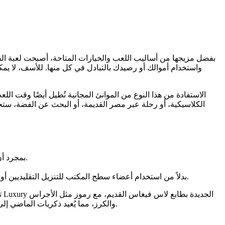
بفضل مزيجها من أساليب اللعب والخيارات المتاحة، أصبحت لعبة الفي
الاستفادة من هذا النوع من الموانئ المجانية تُطيل أيضًا وقت اللع
الكلاسيكية، أو رحلة عبر مصر القديمة، أو البحث عن الفضة، ستج
بمجرد أن تكون مستعدًا أيضًا للقفز، فإن اللعب من أجل المال يمكن أن يغير من شعور اللعب، ويضيف غطاءً إضافيًا بعيدًا عن التوقع لكل صفقة.
بدلاً من استخدام أعضاء سطح المكتب للتنزيل التقليديين أو المكونات الإضافية التابعة لجهات خارجية، يمكنه اليوم توجيه جميع ماكينات القمار التي تحتوي على إستراتيجية أقدم للهواتف المحمولة.
والكرز، مما يُعيد ذكريات الماضي إلى أجواء الفاكهة القديمة. رسوماتها النابضة بالحياة وأسلوب لعبها الممتع يجعلها خيارًا شائعًا بين اللاعبين الذين يبحثون عن تجربة مألوفة وشيقة.