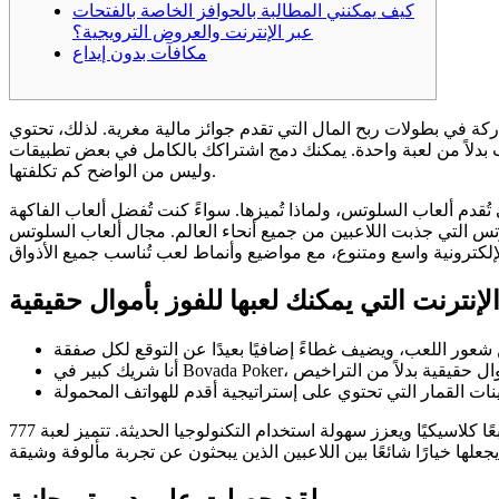
كيف يمكنني المطالبة بالحوافز الخاصة بالفتحات
عبر الإنترنت والعروض الترويجية؟
مكافآت بدون إيداع
كة في بطولات ربح المال التي تقدم جوائز مالية مغرية. لذلك، تحتوي
كنك دمج اشتراكك بالكامل في بعض تطبيقات Skillz واستخدام أموالك أو رصيدك بالتبادل في كل منها. للأسف، لا يمكن استردادها إلا من خلال بطاقات الخصم،
وليس من الواضح كم تكلفتها.
 تُقدم ألعاب السلوتس، ولماذا تُميزها. سواءً كنت تُفضل ألعاب الفاكهة
وتس التي جذبت اللاعبين من جميع أنحاء العالم. مجال ألعاب السلوتس
إنترنت التي يمكنك لعبها للفوز بأموال حقيقية
تتيح بعض ألعاب ماكينات القمار المحمولة اللعب عموديًا، مما يضفي طابعًا كلاسيكيًا ويعزز سهولة استخدام التكنولوجيا الحديثة. تتميز لعبة 777 Luxury الجديدة بطابع لاس فيغاس القديم، مع رموز مثل الأجراس