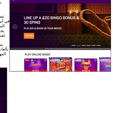
الم
يجب
لعب ممتعة وواعدة. اختر موقع روليت على الإنترنت يقدم حوافز رائعة، وخيارات لعب متنوعة، ونسب عمولة عالية لضمان تجربة مراهنة مربحة.
بألعا
المه