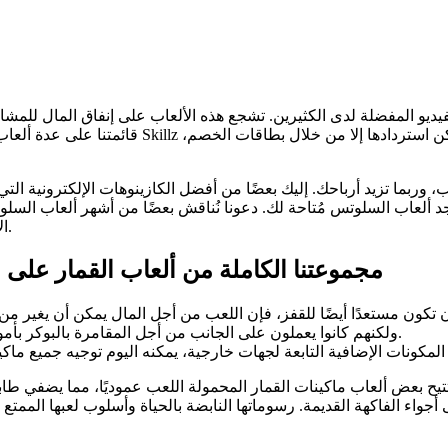
ديو المفضلة لدى الكثيرين. تشجع هذه الألعاب على إنفاق المال للمشار
قائمتنا على عدة ألعاب بدلاً من لعبة واحدة. يم
ب، وربما تزيد أرباحك.
إليك بعضًا من أفضل الكازينوهات الإلكترونية التي
د ألعاب السلوتس مُتاحة لك. دعونا نُناقش بعضًا من أشهر ألعاب السل
الإلكترونية واسع ومتنوع، مع مواضيع وأنماط لعب تُناسب جميع الأذواق.
مجموعتنا الكاملة من ألعاب القمار على ال
أنا شريك كبير في Bovada Poker، ولكنهم كانوا يعملون على الجانب من أجل المقامرة بالبوكر بأموال حقيقية بدلاً من التراخيص.