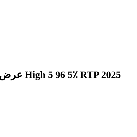
عرض موقف البحر المهيب بسبب ألعاب High 5 96 5٪ RTP 2025