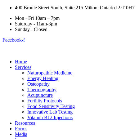
400 Bronte Street South, Suite 215 Milton, Ontario L9T 0H7
Mon - Fri 10am – 7pm
Saturday - 11am-3pm
Sunday - Closed
Facebook-f
Home
Services
Naturopathic Medicine
Energy Healing
Osteopathy
Thermography
Acupuncture
Fertility Protocols
Food Sensitivity Testing
Innovative Lab Testing
Vitamin B12 Injections
Resources
Forms
Media