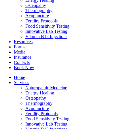
Energy Healing
Osteopathy
Thermography
Acupuncture
Fertility Protocols
Food Sensitivity Testing
Innovative Lab Testing
Vitamin B12 Injections
Resources
Forms
Media
Insurance
Contacts
Book Now
Home
Services
Naturopathic Medicine
Energy Healing
Osteopathy
Thermography
Acupuncture
Fertility Protocols
Food Sensitivity Testing
Innovative Lab Testing