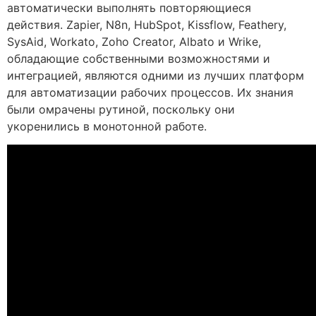
автоматически выполнять повторяющиеся
действия. Zapier, N8n, HubSpot, Kissflow, Feathery,
SysAid, Workato, Zoho Creator, Albato и Wrike,
обладающие собственными возможностями и
интеграцией, являются одними из лучших платформ
для автоматизации рабочих процессов. Их знания
были омрачены рутиной, поскольку они
укоренились в монотонной работе.