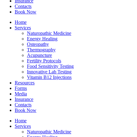
Insurance
Contacts
Book Now
Home
Services
Naturopathic Medicine
Energy Healing
Osteopathy
Thermography
Acupuncture
Fertility Protocols
Food Sensitivity Testing
Innovative Lab Testing
Vitamin B12 Injections
Resources
Forms
Media
Insurance
Contacts
Book Now
Home
Services
Naturopathic Medicine