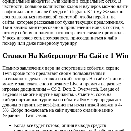
официальные аккаунты 1win казино в социальных сетях. В
частности, большое количество кодов и ваучеров можно найти
в официальном канале бренда в Telegram. К Тому Же можно
воспользоваться поисковой системой, чтобы перейти на
сайты, которые рассказывают буква текущих предложениях.
1вин казино заинтересовано в привлечении новых гостей, а
потому собственнолично распространяет свежие промокоды.
У всех игроков есть возможность присоединиться к лайв
покеру или даже покерному турниру.
Ставки На Киберспорт На Сайте 1 Win
Помимо заключения пари на спортивные события, сервис
1win кроме того предлагает своим пользователям и
возможность делать ставки на киберспорт. На сайте 1вин вы
можете заключать спор в режиме Live и прематч на разные
игровые дисциплины – CS 2, Dota 2, Overwatch, League of
Legends и многие другие варианты. Отметим, союз на
киберспортивные турниры и события букмекер предлагает
довольно приятные коэффициенты из-за низкой маржи в 4-
5%. Добро пожаловать на сайт лучшего онлайн-казино
Украины – 1win casino.
Когда все будет готово, опция вывода средств
предполагает активирована образовать 3 рабочих дней.