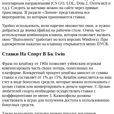
популярным направлениям (CS GO, LOL, Dota 2, Overwatch и
т.д.). Следить за матчами можно на сайте через прямые
трансляции. В разделе «Линия» представлены все
мероприятия, по которым принимаются ставки.
Удобно использовать, коли наречие множество окон, и нужно
добраться да значка (файла) на рабочем столе. Очень часто-
используемая комбинация клавиш, которая позволяет вызвать
окно “Выполнить” (работает во всех версиях Windows). При
однократном нажатии на клавишу открывается меню ПУСК.
Ставки На Спорт В Бк 1win
Фраза по кешбэку от 1Win позволяет узбекским игрокам
компенсировать часть своих потерь, понесенных на
платформе. Конкретный процент кешбэка зависит от суммы
ставки и составляет от 1% до 15%. Кешбэк начисляется на ваш
счет в виде бонусных средств, которые можно использовать с
целью ставок или конвертировать в деньги наречие. С Целью
любителей спорта необходимо осуществлять ставки с
коэффициентами не менее 3. Казинофилы должны
участвовать в играх для получения доступа к использованию
бонусных средств.
Также выполнить загрузку можно предлог магазинов