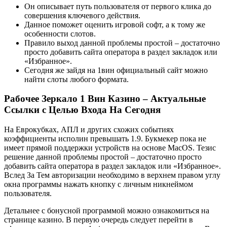
Он описывает путь пользователя от первого клика до
совершения ключевого действия.
Данное поможет оценить игровой софт, а к тому же
особенности слотов.
Правило выход данной проблемы простой – достаточно
просто добавить сайта оператора в раздел закладок или
«Избранное».
Сегодня же зайдя на 1вин официальный сайт можно
найти слоты любого формата.
Рабочее Зеркало 1 Вин Казино – Актуальные
Ссылки с Целью Входа На Сегодня
На Еврокубках, АПЛ и других схожих событиях
коэффициенты исполин превышать 1.9. Букмекер пока не
имеет прямой поддержки устройств на основе MacOS. Тезис
решение данной проблемы простой – достаточно просто
добавить сайта оператора в раздел закладок или «Избранное».
Вслед За Тем авторизации необходимо в верхнем правом углу
окна программы нажать кнопку с личным никнеймом
пользователя.
Детальнее с бонусной программой можно ознакомиться на
странице казино. В первую очередь следует перейти в