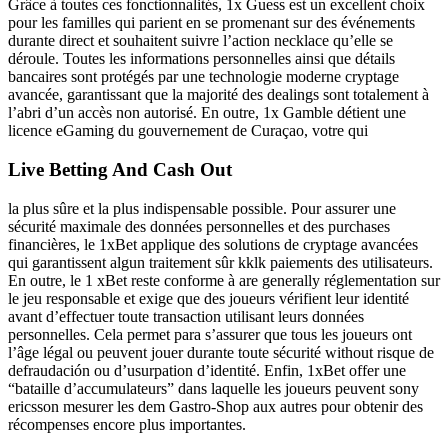
Grâce à toutes ces fonctionnalités, 1x Guess est un excellent choix
pour les familles qui parient en se promenant sur des événements
durante direct et souhaitent suivre l’action necklace qu’elle se
déroule. Toutes les informations personnelles ainsi que détails
bancaires sont protégés par une technologie moderne cryptage
avancée, garantissant que la majorité des dealings sont totalement à
l’abri d’un accès non autorisé. En outre, 1x Gamble détient une
licence eGaming du gouvernement de Curaçao, votre qui
Live Betting And Cash Out
la plus sûre et la plus indispensable possible. Pour assurer une
sécurité maximale des données personnelles et des purchases
financières, le 1xBet applique des solutions de cryptage avancées
qui garantissent algun traitement sûr kklk paiements des utilisateurs.
En outre, le 1 xBet reste conforme à are generally réglementation sur
le jeu responsable et exige que des joueurs vérifient leur identité
avant d’effectuer toute transaction utilisant leurs données
personnelles. Cela permet para s’assurer que tous les joueurs ont
l’âge légal ou peuvent jouer durante toute sécurité without risque de
defraudación ou d’usurpation d’identité. Enfin, 1xBet offer une
“bataille d’accumulateurs” dans laquelle les joueurs peuvent sony
ericsson mesurer les dem Gastro-Shop aux autres pour obtenir des
récompenses encore plus importantes.