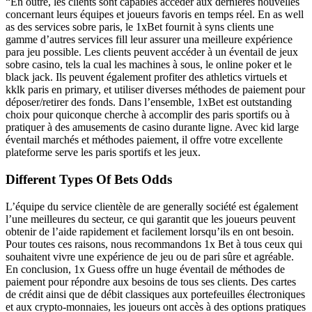
“En outre, les clients sont capables accéder aux dernières nouvelles
concernant leurs équipes et joueurs favoris en temps réel. En as well
as des services sobre paris, le 1xBet fournit à syns clients une
gamme d’autres services fill leur assurer una meilleure expérience
para jeu possible. Les clients peuvent accéder à un éventail de jeux
sobre casino, tels la cual les machines à sous, le online poker et le
black jack. Ils peuvent également profiter des athletics virtuels et
kklk paris en primary, et utiliser diverses méthodes de paiement pour
déposer/retirer des fonds. Dans l’ensemble, 1xBet est outstanding
choix pour quiconque cherche à accomplir des paris sportifs ou à
pratiquer à des amusements de casino durante ligne. Avec kid large
éventail marchés et méthodes paiement, il offre votre excellente
plateforme serve les paris sportifs et les jeux.
Different Types Of Bets Odds
L’équipe du service clientèle de are generally société est également
l’une meilleures du secteur, ce qui garantit que les joueurs peuvent
obtenir de l’aide rapidement et facilement lorsqu’ils en ont besoin.
Pour toutes ces raisons, nous recommandons 1x Bet à tous ceux qui
souhaitent vivre une expérience de jeu ou de pari sûre et agréable.
En conclusion, 1x Guess offre un huge éventail de méthodes de
paiement pour répondre aux besoins de tous ses clients. Des cartes
de crédit ainsi que de débit classiques aux portefeuilles électroniques
et aux crypto-monnaies, les joueurs ont accès à des options pratiques