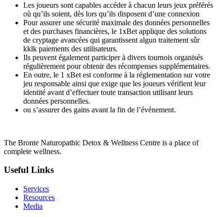
Les joueurs sont capables accéder à chacun leurs jeux préférés
où qu’ils soient, dès lors qu’ils disposent d’une connexion
Pour assurer une sécurité maximale des données personnelles
et des purchases financières, le 1xBet applique des solutions
de cryptage avancées qui garantissent algun traitement sûr
kklk paiements des utilisateurs.
Ils peuvent également participer à divers tournois organisés
régulièrement pour obtenir des récompenses supplémentaires.
En outre, le 1 xBet est conforme à la réglementation sur votre
jeu responsable ainsi que exige que les joueurs vérifient leur
identité avant d’effectuer toute transaction utilisant leurs
données personnelles.
ou s’assurer des gains avant la fin de l’événement.
The Bronte Naturopathic Detox & Wellness Centre is a place of
complete wellness.
Useful Links
Services
Resources
Media