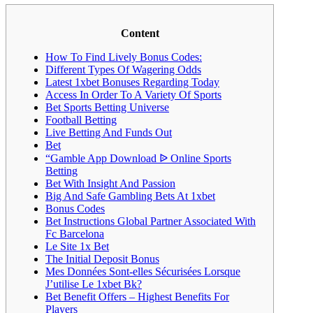
Content
How To Find Lively Bonus Codes:
Different Types Of Wagering Odds
Latest 1xbet Bonuses Regarding Today
Access In Order To A Variety Of Sports
Bet Sports Betting Universe
Football Betting
Live Betting And Funds Out
Bet
“Gamble App Download ᐉ Online Sports
Betting
Bet With Insight And Passion
Big And Safe Gambling Bets At 1xbet
Bonus Codes
Bet Instructions Global Partner Associated With
Fc Barcelona
Le Site 1x Bet
The Initial Deposit Bonus
Mes Données Sont-elles Sécurisées Lorsque
J’utilise Le 1xbet Bk?
Bet Benefit Offers – Highest Benefits For
Players