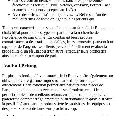
Cartes crédit ou débit, virements bancaires, portefeuilles
électroniques tels que Skrill, Neteller, ecoPayz, Perfect Cash
et autres seront tous acceptés au 1 xBet.
Avec des offres aussi” “compétitives, 1x Bet reste l’un des
meilleurs sites de rome en ligne put les joueurs qui
Toutes ces caractéristiques se combinent pour faire du 1xBet com un
choix idéal pour tous les types de parieurs à la recherche de
l’expérience de pari ultime. En combinant leurs propres
connaissances à des statistiques fiables, leurs pronostics peuvent leur
rapporter de l’argent. Les clients peuvent” “facilement évaluer la
probabilité d’un résultat ou d’un autre, effectuer leurs pronostics
ainsi que créer un coupon de pari.
Football Betting
En plus des london d’avant-match, le 1xBet live offre également aux
utilisateurs votre gamme impressionnante d’options de paris
directement. Cette fonction permet aux parieurs para placer de
l’argent pendant que des événements se déroulent, ce qui leur
permet d’obtenir de meilleurs retours en allant sur leurs paris. La
plateforme comprend également un outil d’analyse in-play, qui offre
la possibilité aux parieurs sobre suivre les activities des équipes ou
des joueurs face à de faire leur prochain coup.