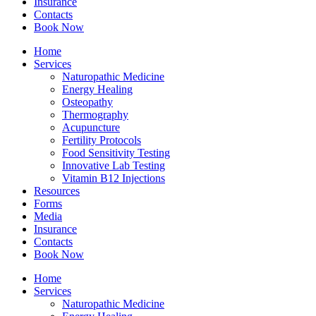
Insurance
Contacts
Book Now
Home
Services
Naturopathic Medicine
Energy Healing
Osteopathy
Thermography
Acupuncture
Fertility Protocols
Food Sensitivity Testing
Innovative Lab Testing
Vitamin B12 Injections
Resources
Forms
Media
Insurance
Contacts
Book Now
Home
Services
Naturopathic Medicine