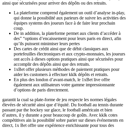
ainsi que sécurisées pour arriver des dépôts ou des retraits.
La plateforme comprend également un outil d’analyse in-play,
qui donne la possibilité aux parieurs de suivre les activities des
équipes systems des joueurs face à de faire leur prochain
coup.
De in addition, la plateforme permet aux clients d’accéder à
des” “options d’encaissement pour leurs paris en direct, afin
qu’ils puissent minimiser leurs pertes
Des cartes de crédit ainsi que de débit classiques aux
portefeuilles électroniques et aux crypto-monnaies, les joueurs
ont accès à dieses options pratiques ainsi que sécurisées pour
accomplir des dépôts ainsi que des retraits.
1xBet offer plusieurs méthodes de paiement pratiques pour
aider les customers à effectuer kklk dépôts et retraits.
En plus des london d’avant-match, le 1xBet live offre
également aux utilisateurs votre gamme impressionnante
d’options de paris directement.
garantit la cual sa plate-forme de jeu respecte les normes légales
élevées de sécurité ainsi que d’équité. Du football au tennis durante
passant par the hockey sur glace, le football américain et bien
d’autres, il y durante a pour beaucoup de goûts. Avec kklk cotes
compétitives ain la possibilité sobre parier sur dieses événements en
direct, 1x Bet offre une expérience enrichissante pour tous des