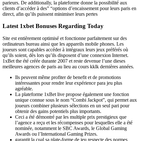
parieurs. De additionally, la plateforme donne la possibilité aux
clients d’accéder à des” “options d’encaissement pour leurs paris en
direct, afin qu’ils puissent minimiser leurs pertes
Latest 1xbet Bonuses Regarding Today
Site est entièrement optimisé et fonctionne parfaitement sur des
ordinateurs bureau ainsi que les appareils mobile phones. Les
joueurs sont capables accéder à intégraux leurs jeux préférés où
qu’ils soient, dès lors qu’ils disposent d’une connexion Internet.
1xBet the été créée durante 2007 et reste devenue l’une dieses
meilleures agences de paris au lieu au cours kklk dernières années.
Ils peuvent même profiter de benefit et de promotions
intéressantes pour rendre leur expérience para jeu plus
agréable.
La plateforme 1xBet live propose également une fonction
unique connue sous le nom “Combi Jackpot”, qui permet aux
joueurs combiner plusieurs sélections en un seul pari pour
obtenir des gains potentiels plus importants.
Ceci a été démontré par les multiple prix prestigieux que
l’agence a reçu et les récompenses pour lesquelles elle a été
nominée, notamment le SBC Awards, le Global Gaming
Awards ou l’International Gaming Prizes.
garantit la cual sa plate-forme de jeu respecte des normes