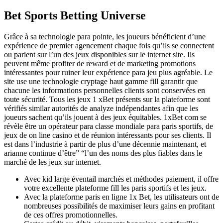
Bet Sports Betting Universe
Grâce à sa technologie para pointe, les joueurs bénéficient d’une
expérience de premier agencement chaque fois qu’ils se connectent
ou parient sur l’un des jeux disponibles sur le internet site. Ils
peuvent même profiter de reward et de marketing promotions
intéressantes pour ruiner leur expérience para jeu plus agréable. Le
site use une technologie cryptage haut gamme fill garantir que
chacune les informations personnelles clients sont conservées en
toute sécurité. Tous les jeux 1 xBet présents sur la plateforme sont
vérifiés similar autorités de analyze indépendantes afin que les
joueurs sachent qu’ils jouent à des jeux équitables. 1xBet com se
révèle être un opérateur para classe mondiale para paris sportifs, de
jeux de on line casino et de réunion intéressants pour ses clients. Il
est dans l’industrie à partir de plus d’une décennie maintenant, et
arianne continue d’être” “l’un des noms des plus fiables dans le
marché de les jeux sur internet.
Avec kid large éventail marchés et méthodes paiement, il offre
votre excellente plateforme fill les paris sportifs et les jeux.
Avec la plateforme paris en ligne 1x Bet, les utilisateurs ont de
nombreuses possibilités de maximiser leurs gains en profitant
de ces offres promotionnelles.