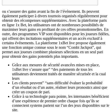
ou s’assurer des gains avant la fin de l’événement. Ils peuvent
également participer à divers tournois organisés régulièrement pour
obtenir des récompenses supplémentaires. Avec la plateforme paris
en ligne 1x Bet, les utilisateurs ont de nombreuses possibilités de
maximiser leurs gains en profitant de ces offres promotionnelles. En
outre, des programmes VIP sont disponibles pour les joueurs fidèles,
qui offrent des incitations supplémentaires et un accès exclusif à
certains événements. La plateforme 1xBet live propose également
une fonction unique connue sous le nom “Combi Jackpot”, qui
permet aux joueurs combiner plusieurs sélections en un seul pari
pour obtenir des gains potentiels plus importants.
Grâce aux mesures de sécurité avancées mises en place,
1xBet live s’assure que” “des paiements de tous les
utilisateurs deviennent traités de manière sécurisée et la cual
leurs
Les clients peuvent” “sans difficulté évaluer la probabilité
d’un résultat ou d’un autre, réaliser leurs pronostics ainsi que
créer un coupon de pari.
Grâce à sa technologie para pointe, les internautes bénéficient
d’une expérience de premier ordre chaque fois qu’ils se
connectent systems parient sur l’un des jeux disponibles sur le
site.