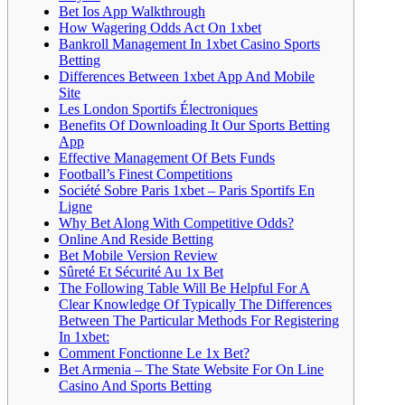
Bet Ios App Walkthrough
How Wagering Odds Act On 1xbet
Bankroll Management In 1xbet Casino Sports
Betting
Differences Between 1xbet App And Mobile
Site
Les London Sportifs Électroniques
Benefits Of Downloading It Our Sports Betting
App
Effective Management Of Bets Funds
Football’s Finest Competitions
Société Sobre Paris 1xbet – Paris Sportifs En
Ligne
Why Bet Along With Competitive Odds?
Online And Reside Betting
Bet Mobile Version Review
Sûreté Et Sécurité Au 1x Bet
The Following Table Will Be Helpful For A
Clear Knowledge Of Typically The Differences
Between The Particular Methods For Registering
In 1xbet:
Comment Fonctionne Le 1x Bet?
Bet Armenia – The State Website For On Line
Casino And Sports Betting