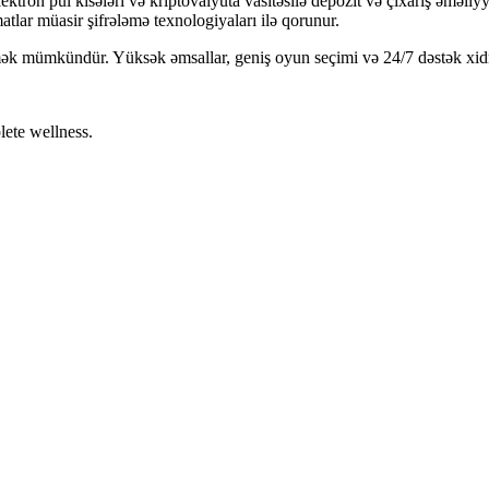
elektron pul kisələri və kriptovalyuta vasitəsilə depozit və çıxarış əməliy
atlar müasir şifrələmə texnologiyaları ilə qorunur.
tmək mümkündür. Yüksək əmsallar, geniş oyun seçimi və 24/7 dəstək xid
ete wellness.