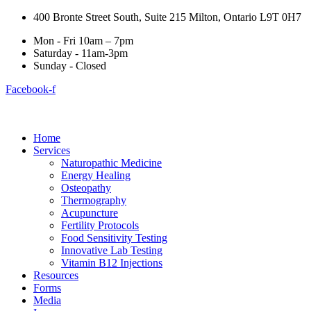
400 Bronte Street South, Suite 215 Milton, Ontario L9T 0H7
Mon - Fri 10am – 7pm
Saturday - 11am-3pm
Sunday - Closed
Facebook-f
Home
Services
Naturopathic Medicine
Energy Healing
Osteopathy
Thermography
Acupuncture
Fertility Protocols
Food Sensitivity Testing
Innovative Lab Testing
Vitamin B12 Injections
Resources
Forms
Media