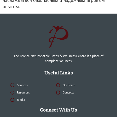
наслаждаться безопасным и надежным игровым
опытом.
The Bronte Naturopathic Detox & Wellness Centre is a place of
complete wellness.
Useful Links
Services
Our Team
Resources
Contacts
Media
Connect With Us