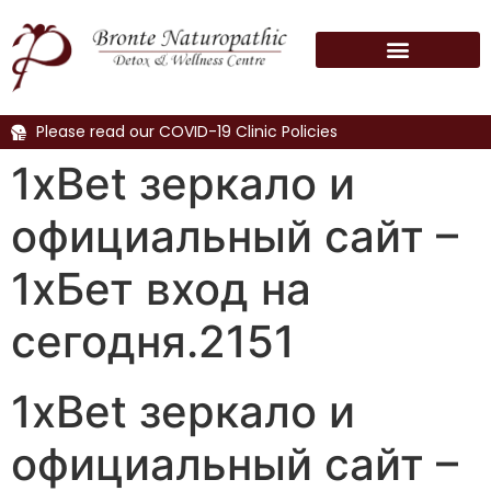
Please read our COVID-19 Clinic Policies
1xBet зеркало и
официальный сайт –
1хБет вход на
сегодня.2151
1xBet зеркало и
официальный сайт –