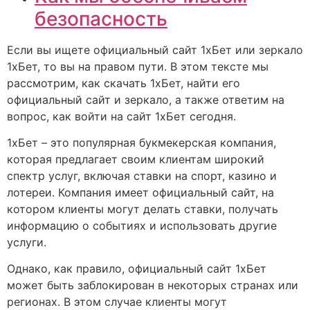
безопасность
Если вы ищете официальный сайт 1хБет или зеркало
1хБет, то вы на правом пути. В этом тексте мы
рассмотрим, как скачать 1хБет, найти его
официальный сайт и зеркало, а также ответим на
вопрос, как войти на сайт 1хБет сегодня.
1хБет – это популярная букмекерская компания,
которая предлагает своим клиентам широкий
спектр услуг, включая ставки на спорт, казино и
лотереи. Компания имеет официальный сайт, на
котором клиенты могут делать ставки, получать
информацию о событиях и использовать другие
услуги.
Однако, как правило, официальный сайт 1хБет
может быть заблокирован в некоторых странах или
регионах. В этом случае клиенты могут