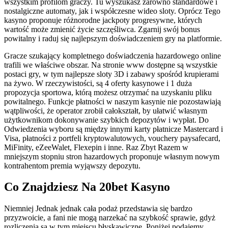
wszystkim profilom graczy. Tu wyszukasz zarówno standardowe i
nostalgiczne automaty, jak i współczesne wideo sloty. Oprócz Tego
kasyno proponuje różnorodne jackpoty progresywne, których
wartość może zmienić życie szczęśliwca. Zgarnij swój bonus
powitalny i raduj się najlepszym doświadczeniem gry na platformie.
Gracze szukający kompletnego doświadczenia hazardowego online
trafili we właściwe obszar. Na stronie www dostępne są wszystkie
postaci gry, w tym najlepsze sloty 3D i zabawy spośród krupierami
na żywo. W rzeczywistości, są 4 oferty kasynowe i 1 duża
propozycja sportowa, którą możesz otrzymać na uzyskaniu pliku
powitalnego. Funkcje płatności w naszym kasynie nie pozostawiają
wątpliwości, że operator zrobił całokształt, by ułatwić własnym
użytkownikom dokonywanie szybkich depozytów i wypłat. Do
Odwiedzenia wyboru są między innymi karty płatnicze Mastercard i
Visa, płatności z portfeli kryptowalutowych, vouchery paysafecard,
MiFinity, eZeeWalet, Flexepin i inne. Raz Zbyt Razem w
mniejszym stopniu stron hazardowych proponuje własnym nowym
kontrahentom premia wyjąwszy depozytu.
Co Znajdziesz Na 20bet Kasyno
Niemniej Jednak jednak cała podaż przedstawia się bardzo
przyzwoicie, a fani nie mogą narzekać na szybkość sprawie, gdyż
rozliczenia są w tym miejscu błyskawiczne. Poniżej podajemy