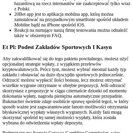
hazardową na rzecz internautów nie zaakceptować tylko wraz
z Polski.
20Bet app jest to aplikacja mobilna app, którą można
zainstalować na przypadkowym smartfonie spośród układem
Mobilne bądź na iPhone spośród iOS.
Reakcji na nurtujące naszą firmę testowania można odnaleźć
także w obszernym FAQ.
Et Pl: Podest Zakładów Sportowych I Kasyn
Aby zakwalifikować się do tego pakietu powitalnego, możesz użyć
opcjonalnej strategie wpłaty, z wyjątkiem przelewów
kryptowalutowych. Prócz tym, możesz wybrać nieomal każdy typ
zakładu i obstawiać na dużo dyscyplin sportowych jednocześnie.
Odrzucić możesz wypłacić ilości bonusu, lecz możesz otrzymać
wszelkie wygrane otrzymane w obrębie propozycji. Jeśli odrzucić
skorzystasz z propozycje w ciągu czternaście dzionki od momentu
dokonania wpłaty, nagroda pieniężna automatycznie przepadnie.
Bukmacher świetnie zdaje osobiście sprawę spośród tegoż, w który
sposób ważne jest zagwarantowanie fanom możliwości otrzymania
błyskawicznej wypłaty własnych wygranych. Każdy fani mogą
skorzystać spośród tej samej możności wypłaty, która została
wybrana do odwiedzenia wpłaty depozytu.
Podmiot ten ma licencję Curacao Gambling Commission, więc