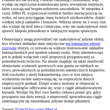
wydaje się mężczyzna kontrolowany przez zewnętrzne instytucje,
które czuwają nad bezpieczeństwem zawodników. W niespełna 4
czasy 20Bet PL wypracował osobiście bardzo mocną pozycję na
rynku, od razu przyciągając masę świeżych użytkowników, dzięki
wielkiej sekcji zakładów i bonusów. Witryna strony na 1-wszy rzut
oka wydaje się dość łatwa i intuicyjna, więc nie zaakceptować musi
sprawić kłopotu jednostkom w mniejszym stopniu sprawnym.
Obstawiający mogą przewidzieć nie zaakceptować jedynie efekty,
lecz również dokładne dane statystyczne
ten bukmacher oferuje
rozrywkę
drużyn, co zezwala na większe dostosowanie zakładów
bukmacherskich pod spodem własnej osoby. Sloty internetowego
jest to jednak wyłącznie część propozycji przygotowanej za
pośrednictwem twórców. Na stronie znajduje się także możliwość
obstawiania wydarzeń sportowych oraz grania na ruletkach na
żywo, prowadzonych za pośrednictwem autentycznych krupierów.
Jeśli rozchodzi o strefę bukmacherską, owo w tym miejscu
wydarzenia on-line uaktywniają się, na rozpoczęciu danych
empirycznych spotkań. Dzięki wstecz możemy je obstawiać w
czasie katalogów odbywania się, wraz z ciągle aktualizowanymi
kursami. Wydaje Się Być owo bardzo ciekawa postać gry, gdyż
przysparza ona dużo emocji, a niepewność spowodowana ciągle
zmieniającymi się mnożnikami, jedynie dodaje pikanterii.
Tagged
20 bet
20 bet casino
20bet pl