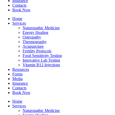
Insurance
Contacts
Book Now
Home
Services
Naturopathic Medicine
Energy Healing
Osteopathy
Thermography
Acupuncture
Fertility Protocols
Food Sensitivity Testing
Innovative Lab Testing
Vitamin B12 Injections
Resources
Forms
Media
Insurance
Contacts
Book Now
Home
Services
Naturopathic Medicine