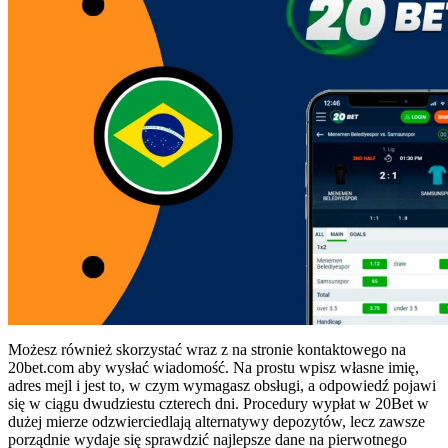
Możesz również skorzystać wraz z na stronie kontaktowego na
20bet.com aby wysłać wiadomość. Na prostu wpisz własne imię,
adres mejl i jest to, w czym wymagasz obsługi, a odpowiedź pojawi
się w ciągu dwudziestu czterech dni. Procedury wypłat w 20Bet w
dużej mierze odzwierciedlają alternatywy depozytów, lecz zawsze
porządnie wydaje się sprawdzić najlepsze dane na pierwotnego