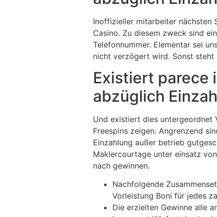
Inoffizieller mitarbeiter nächst
Casino. Zu diesem zweck sind ein
Telefonnummer. Elementar sei uns
nicht verzögert wird. Sonst steh
Existiert parece 
abzüglich Einza
Und existiert dies untergeordnet
Freespins zeigen. Angrenzend si
Einzahlung außer betrieb gutgesch
Maklercourtage unter einsatz von 
nach gewinnen.
Nachfolgende Zusammensetzu
Vorleistung Boni für jedes z
Die erzielten Gewinne alle 