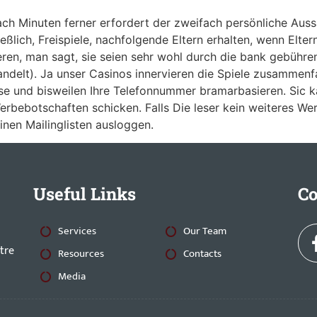
ach Minuten ferner erfordert der zweifach persönliche Aus
ßlich, Freispiele, nachfolgende Eltern erhalten, wenn Elte
ren, man sagt, sie seien sehr wohl durch die bank gebührenf
andelt). Ja unser Casinos innervieren die Spiele zusammen
e und bisweilen Ihre Telefonnummer bramarbasieren. Sic k
erbebotschaften schicken. Falls Die leser kein weiteres W
nen Mailinglisten ausloggen.
Useful Links
Co
Services
Our Team
tre
Resources
Contacts
Media