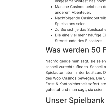
insgesamt Winfest das hochw
Manche Casinos belohnen der
anderem Abenteuer.
Nachfolgende Casinobetreibe
Spielsalons seien.
Zu Sie sich je das Spielsaal 
Die eine viel mehr häufige E
Sternstunde des Einsatzes.
Was werden 50 Fr
Nachfolgende man sagt, sie seien
schnell zurechtzufinden. Schnell 
Spielautomaten hinter besitzen. D
des Woo Casinos bewegen. Die Spi
Ernst & Kontosicherheit sofort st
getestet und man sagt, sie seie
Unser Spielbank 