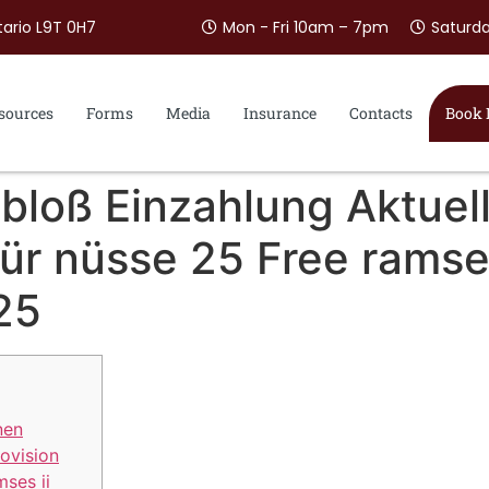
tario L9T 0H7
Mon - Fri 10am – 7pm
Saturd
sources
Forms
Media
Insurance
Contacts
Book
 bloß Einzahlung Aktuel
ür nüsse 25 Free ramses
25
nen
ovision
mses ii