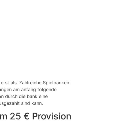
rst als. Zahlreiche Spielbanken
rlangen am anfang folgende
on durch die bank eine
usgezahlt sind kann.
m 25 € Provision