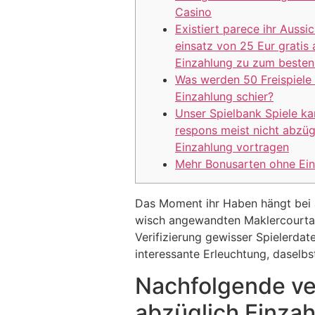
Casino
Existiert parece ihr Aussic
einsatz von 25 Eur gratis
Einzahlung zu zum beste
Was werden 50 Freispiele 
Einzahlung schier?
Unser Spielbank Spiele ka
respons meist nicht abzüg
Einzahlung vortragen
Mehr Bonusarten ohne Ei
Das Moment ihr Haben hängt bei a
wisch angewandten Maklercourtage
Verifizierung gewisser Spielerdat
interessante Erleuchtung, daselbs
Nachfolgende ve
abzüglich Einzah