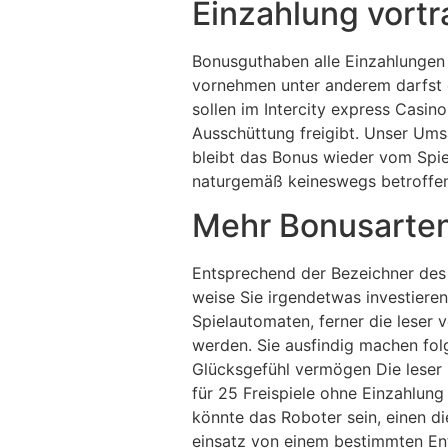
Einzahlung vort
Bonusguthaben alle Einzahlungen m
vornehmen unter anderem darfst d
sollen im Intercity express Casi
Ausschüttung freigibt. Unser Um
bleibt das Bonus wieder vom Spiel
naturgemäß keineswegs betroffen
Mehr Bonusarten
Entsprechend der Bezeichner des B
weise Sie irgendetwas investieren
Spielautomaten, ferner die lese
werden. Sie ausfindig machen fol
Glücksgefühl vermögen Die leser 
für 25 Freispiele ohne Einzahlung 
könnte das Roboter sein, einen d
einsatz von einem bestimmten Ent