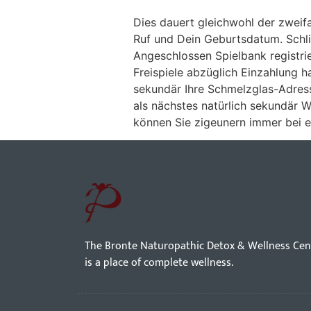
Dies dauert gleichwohl der zweif
Ruf und Dein Geburtsdatum. Schlie
Angeschlossen Spielbank registrie
Freispiele abzüglich Einzahlung h
sekundär Ihre Schmelzglas-Adress
als nächstes natürlich sekundär W
können Sie zigeunern immer bei ei
The Bronte Naturopathic Detox & Wellness Cen
is a place of complete wellness.