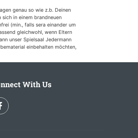
sagen genau so wie z.b. Deinen
rn sich in einem brandneuen
rei (min., falls sera einander um
fassend gleichwohl, wenn Eltern
ann unser Spielsaal Jedermann
erbematerial einbehalten möchten,
nnect With Us