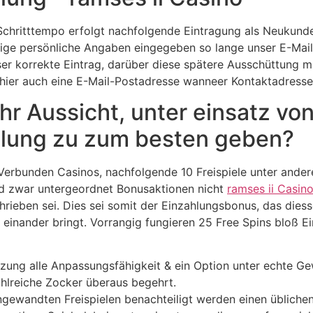
en Schritttempo erfolgt nachfolgende Eintragung als Neuku
ige persönliche Angaben eingegeben so lange unser E-Mail
er korrekte Eintrag, darüber diese spätere Ausschüttung m
t hier auch eine E-Mail-Postadresse wanneer Kontaktadresse
ihr Aussicht, unter einsatz von
hlung zu zum besten geben?
 Verbunden Casinos, nachfolgende 10 Freispiele unter and
nd zwar untergeordnet Bonusaktionen nicht
ramses ii Casin
rieben sei. Dies sei somit der Einzahlungsbonus, das diess
einander bringt. Vorrangig fungieren 25 Free Spins bloß E
ng alle Anpassungsfähigkeit & ein Option unter echte G
ahlreiche Zocker überaus begehrt.
angewandten Freispielen benachteiligt werden einen üblich