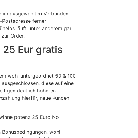
nde im ausgewählten Verbunden
-Postadresse ferner
ühelos läuft unter anderem gar
 zur Order.
 25 Eur gratis
erem wohl untergeordnet 50 & 100
o
ausgeschlossen, diese auf eine
eitigen deutlich höheren
inzahlung hierfür, neue Kunden
ewinne potenz 25 Euro No
en Bonusbedingungen, wohl