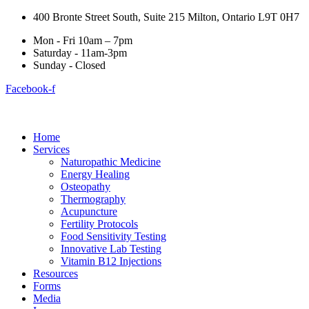
400 Bronte Street South, Suite 215 Milton, Ontario L9T 0H7
Mon - Fri 10am – 7pm
Saturday - 11am-3pm
Sunday - Closed
Facebook-f
Home
Services
Naturopathic Medicine
Energy Healing
Osteopathy
Thermography
Acupuncture
Fertility Protocols
Food Sensitivity Testing
Innovative Lab Testing
Vitamin B12 Injections
Resources
Forms
Media