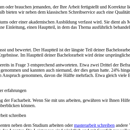
um oder brauchen jemanden, der Ihre Arbeit fertigstellt und Korrektur l
alb bieten wir neben dem klassischen Schreibservice auch eine Qualitä
udiums oder einer akademischen Ausbildung verfasst wird. Sie dient al
ne Einleitung, einen Hauptteil, in dem das Thema ausführlich behandelt
t und bewertet. Der Hauptteil ist der längste Teil deiner Bachelorarbei
ebnisse. Im Hauptteil deiner Bachelorarbeit wird deine ursprüngliche
bereits in Frage 3 entsprechend antworteten. Etwa zwei Drittel der Befra
 genommen und kannten auch niemand, der dies getan hatte. 24% hing
in Anspruch genommen, davon die Hälfte mehrfach. Etwa gleich viele Bef
g der Facharbeit. Wenn Sie mit uns arbeiten, gewähren wir Ihnen Hilfe b
überblicken können.
udenten neben dem Studium arbeiten oder
masterarbeit schreiben
andere V