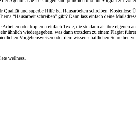
 der Agentur. Die Leistungen sind pünktlich und mit Sorgfalt zur volle
r Qualität und superbe Hilfe bei Hausarbeiten schreiben. Kostenlose Ü
ema “Hausarbeit schreiben” gibt? Dann lass einfach deine Mailadresse 
e Arbeiten oder kopieren einfach Texte, die sie dann als ihre eigenen a
sehr ähnlich wiedergegeben, was dann trotzdem zu einem Plagiat führe
schiedlichen Vorgehensweisen oder dem wissenschaftlichen Schreiben ve
ete wellness.