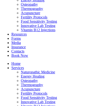
Energy Healing
Osteopathy
Thermography
Acupuncture
Fertility Protocols
Food Sensitivity Testing
Innovative Lab Testing
Vitamin B12 Injections
Resources
Forms
Media
Insurance
Contacts
Book Now
Home
Services
Naturopathic Medicine
Energy Healing
Osteopathy
Thermography
Acupuncture
Fertility Protocols
Food Sensitivity Testing
Innovative Lab Testing