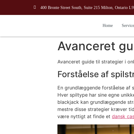
400 Bronte Street South, Suite 215 Milton, Ontario L
Home
Servic
Avanceret gui
Avanceret guide til strategier i on
Forståelse af spilst
En grundlæggende forståelse af sp
Hver spiltype har sine egne unikke
blackjack kan grundlæggende strat
mestre disse strategier kræver tid
være nyttigt at finde et
dansk cas