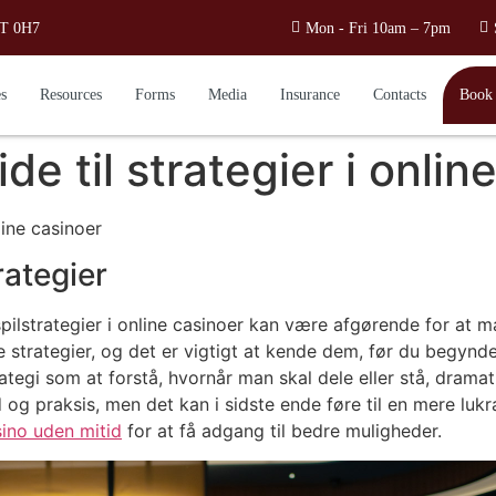
9T 0H7
Mon - Fri 10am – 7pm
es
Resources
Forms
Media
Insurance
Contacts
Book
de til strategier i onlin
line casinoer
rategier
ilstrategier i online casinoer kan være afgørende for at 
 strategier, og det er vigtigt at kende dem, før du begynder
egi som at forstå, hvornår man skal dele eller stå, dramati
 og praksis, men det kan i sidste ende føre til en mere lukr
ino uden mitid
for at få adgang til bedre muligheder.