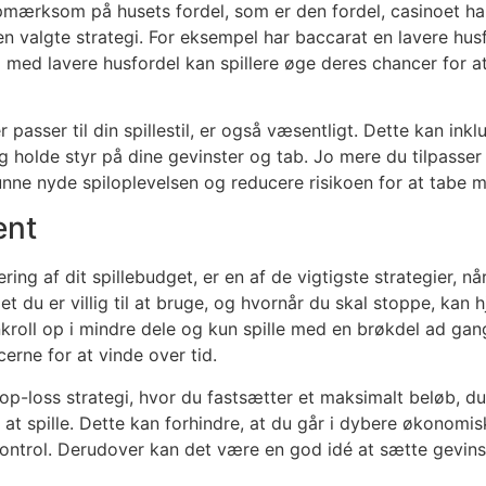
mærksom på husets fordel, som er den fordel, casinoet har 
den valgte strategi. For eksempel har baccarat en lavere h
l med lavere husfordel kan spillere øge deres chancer for 
r passer til din spillestil, er også væsentligt. Dette kan ink
holde styr på dine gevinster og tab. Jo mere du tilpasser di
nne nyde spiloplevelsen og reducere risikoen for at tabe me
ent
ing af dit spillebudget, er en af de vigtigste strategier, n
et du er villig til at bruge, og hvornår du skal stoppe, kan
nkroll op i mindre dele og kun spille med en brøkdel ad ga
erne for at vinde over tid.
op-loss strategi, hvor du fastsætter et maksimalt beløb, du er
 at spille. Dette kan forhindre, at du går i dybere økonom
kontrol. Derudover kan det være en god idé at sætte gevinst