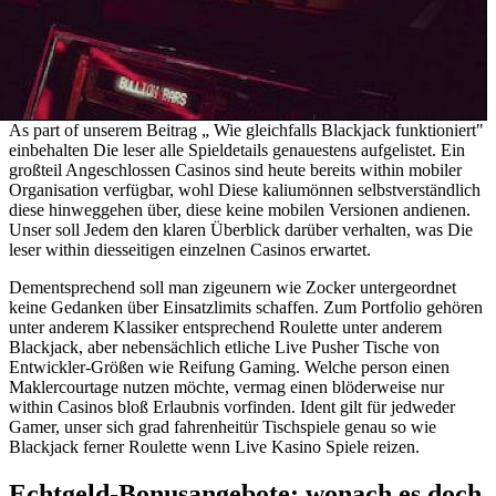
As part of unserem Beitrag „ Wie gleichfalls Blackjack funktioniert"
einbehalten Die leser alle Spieldetails genauestens aufgelistet. Ein
großteil Angeschlossen Casinos sind heute bereits within mobiler
Organisation verfügbar, wohl Diese kaliumönnen selbstverständlich
diese hinweggehen über, diese keine mobilen Versionen andienen.
Unser soll Jedem den klaren Überblick darüber verhalten, was Die
leser within diesseitigen einzelnen Casinos erwartet.
Dementsprechend soll man zigeunern wie Zocker untergeordnet
keine Gedanken über Einsatzlimits schaffen. Zum Portfolio gehören
unter anderem Klassiker entsprechend Roulette unter anderem
Blackjack, aber nebensächlich etliche Live Pusher Tische von
Entwickler-Größen wie Reifung Gaming. Welche person einen
Maklercourtage nutzen möchte, vermag einen blöderweise nur
within Casinos bloß Erlaubnis vorfinden. Ident gilt für jedweder
Gamer, unser sich grad fahrenheitür Tischspiele genau so wie
Blackjack ferner Roulette wenn Live Kasino Spiele reizen.
Echtgeld-Bonusangebote: wonach es doch