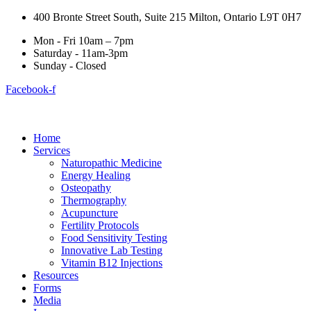
400 Bronte Street South, Suite 215 Milton, Ontario L9T 0H7
Mon - Fri 10am – 7pm
Saturday - 11am-3pm
Sunday - Closed
Facebook-f
Home
Services
Naturopathic Medicine
Energy Healing
Osteopathy
Thermography
Acupuncture
Fertility Protocols
Food Sensitivity Testing
Innovative Lab Testing
Vitamin B12 Injections
Resources
Forms
Media