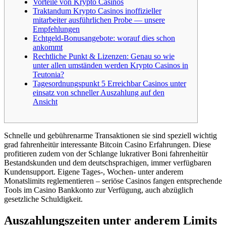
Vorteile von Krypto Casinos
Traktandum Krypto Casinos inoffizieller
mitarbeiter ausführlichen Probe — unsere
Empfehlungen
Echtgeld-Bonusangebote: worauf dies schon
ankommt
Rechtliche Punkt & Lizenzen: Genau so wie
unter allen umständen werden Krypto Casinos in
Teutonia?
Tagesordnungspunkt 5 Erreichbar Casinos unter
einsatz von schneller Auszahlung auf den
Ansicht
Schnelle und gebührenarme Transaktionen sie sind speziell wichtig
grad fahrenheitür interessante Bitcoin Casino Erfahrungen. Diese
profitieren zudem von der Schlange lukrativer Boni fahrenheitür
Bestandskunden und dem deutschsprachigen, immer verfügbaren
Kundensupport.
Eigene Tages-, Wochen- unter anderem
Monatslimits reglementieren – seriöse Casinos fangen entsprechende
Tools im Casino Bankkonto zur Verfügung, auch abzüglich
gesetzliche Schuldigkeit.
Auszahlungszeiten unter anderem Limits