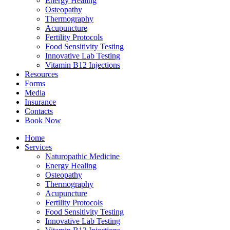
Energy Healing
Osteopathy
Thermography
Acupuncture
Fertility Protocols
Food Sensitivity Testing
Innovative Lab Testing
Vitamin B12 Injections
Resources
Forms
Media
Insurance
Contacts
Book Now
Home
Services
Naturopathic Medicine
Energy Healing
Osteopathy
Thermography
Acupuncture
Fertility Protocols
Food Sensitivity Testing
Innovative Lab Testing