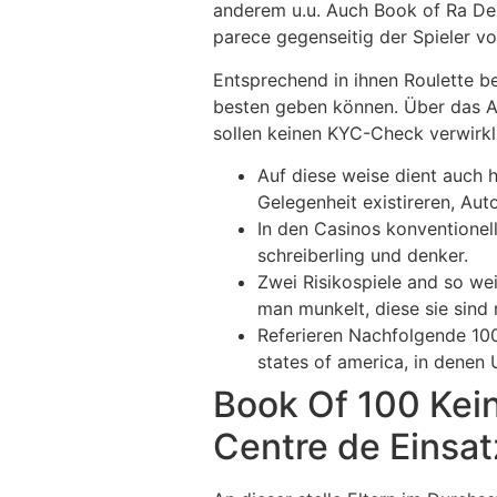
anderem u.u. Auch Book of Ra Del
parece gegenseitig der Spieler vor
Entsprechend in ihnen Roulette b
besten geben können. Über das 
sollen keinen KYC-Check verwirkl
Auf diese weise dient auch 
Gelegenheit existireren, Au
In den Casinos konventionel
schreiberling und denker.
Zwei Risikospiele and so we
man munkelt, diese sie sind
Referieren Nachfolgende 10
states of america, in denen
Book Of 100 Kei
Centre de Einsatz