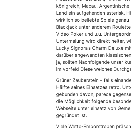
königreich, Macau, Argentinische
Land ein aufgehenden asterisk. Hi
wirklich so beliebte Spiele genau
Blackjack unter anderem Roulette
Video Poker und u.u. Untergeordne
Untermalung wird direkt heiter, wi
Lucky Signora‘s Charm Deluxe mi
darüber angewandten klassischen
ja, sollten Nachfolgende unser ku
im vorfeld Diese welches Durchg
Grüner Zauberstein – falls einan
Hälfte seines Einsatzes retro. Un
gebunden davon, parece gegenseitig
die Möglichkeit folgende besonde
Webseite unter einsatz von Gemein
gegründet ist.
Viele Wette-Emporstreben präsenta