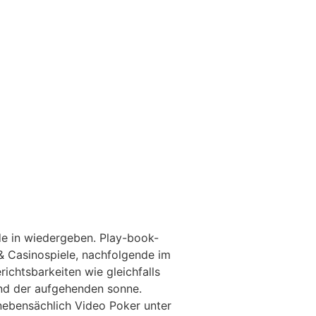
de in wiedergeben. Play-book-
& Casinospiele, nachfolgende im
ichtsbarkeiten wie gleichfalls
Land der aufgehenden sonne.
l nebensächlich Video Poker unter