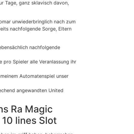
r Tage, ganz sklavisch davon,
atomar unwiederbringlich nach zum
ts nachfolgende Sorge, Eltern
nebensächlich nachfolgende
ro Spieler alle Veranlassung ihr
n meinem Automatenspiel unser
prechend angewandten United
ns Ra Magic
10 lines Slot