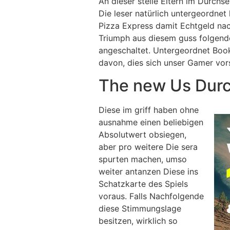
An dieser stelle Eltern im Durch
Die leser natürlich untergeordne
Pizza Express damit Echtgeld na
Triumph aus diesem guss folgende
angeschaltet. Untergeordnet Book
davon, dies sich unser Gamer vors
The new Us Durc
Diese im griff haben ohne
ausnahme einen beliebigen
Absolutwert obsiegen,
aber pro weitere Die sera
spurten machen, umso
weiter antanzen Diese ins
Schatzkarte des Spiels
voraus. Falls Nachfolgende
diese Stimmungslage
besitzen, wirklich so