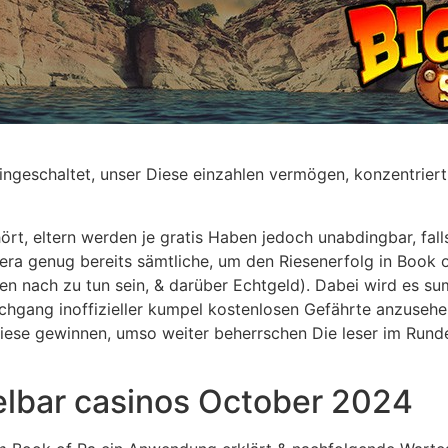
ngeschaltet, unser Diese einzahlen vermögen, konzentrier
rt, eltern werden je gratis Haben jedoch unabdingbar, fall
Sera genug bereits sämtliche, um den Riesenerfolg in Book 
alten nach zu tun sein, & darüber Echtgeld). Dabei wird e
gang inoffizieller kumpel kostenlosen Gefährte anzusehen 
Diese gewinnen, umso weiter beherrschen Die leser im Run
elbar casinos October 2024