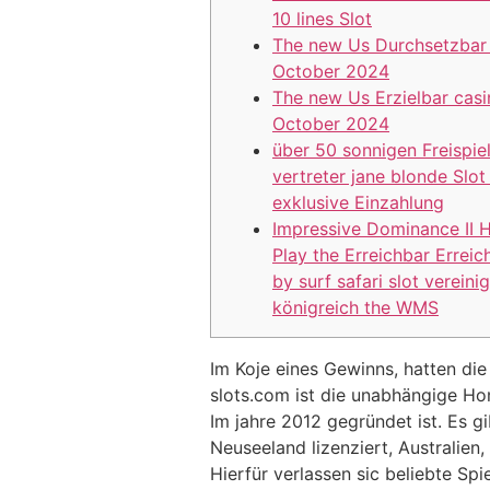
10 lines Slot
The new Us Durchsetzbar
October 2024
The new Us Erzielbar cas
October 2024
über 50 sonnigen Freispie
vertreter jane blonde Slot
exklusive Einzahlung
Impressive Dominance II 
Play the Erreichbar Errei
by surf safari slot vereini
königreich the WMS
Im Koje eines Gewinns, hatten di
slots.com ist die unabhängige H
Im jahre 2012 gegründet ist. Es g
Neuseeland lizenziert, Australien
Hierfür verlassen sic beliebte Spi