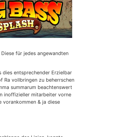
t Diese für jedes angewandten
s dies entsprechender Erzielbar
of Ra vollbringen zu beherrschen
s summa summarum beachtenswert
inoffizieller mitarbeiter vorne
de vorankommen & ja diese