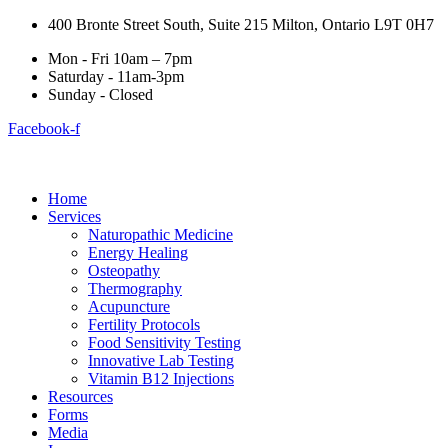
400 Bronte Street South, Suite 215 Milton, Ontario L9T 0H7
Mon - Fri 10am – 7pm
Saturday - 11am-3pm
Sunday - Closed
Facebook-f
Home
Services
Naturopathic Medicine
Energy Healing
Osteopathy
Thermography
Acupuncture
Fertility Protocols
Food Sensitivity Testing
Innovative Lab Testing
Vitamin B12 Injections
Resources
Forms
Media