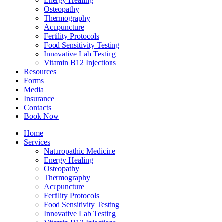
Energy Healing
Osteopathy
Thermography
Acupuncture
Fertility Protocols
Food Sensitivity Testing
Innovative Lab Testing
Vitamin B12 Injections
Resources
Forms
Media
Insurance
Contacts
Book Now
Home
Services
Naturopathic Medicine
Energy Healing
Osteopathy
Thermography
Acupuncture
Fertility Protocols
Food Sensitivity Testing
Innovative Lab Testing