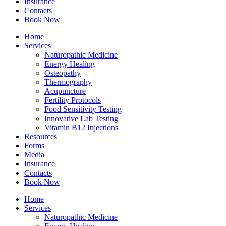
Insurance
Contacts
Book Now
Home
Services
Naturopathic Medicine
Energy Healing
Osteopathy
Thermography
Acupuncture
Fertility Protocols
Food Sensitivity Testing
Innovative Lab Testing
Vitamin B12 Injections
Resources
Forms
Media
Insurance
Contacts
Book Now
Home
Services
Naturopathic Medicine