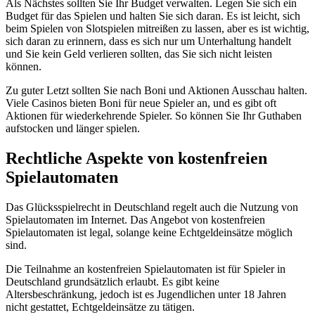
Als Nächstes sollten Sie Ihr Budget verwalten. Legen Sie sich ein
Budget für das Spielen und halten Sie sich daran. Es ist leicht, sich
beim Spielen von Slotspielen mitreißen zu lassen, aber es ist wichtig,
sich daran zu erinnern, dass es sich nur um Unterhaltung handelt
und Sie kein Geld verlieren sollten, das Sie sich nicht leisten
können.
Zu guter Letzt sollten Sie nach Boni und Aktionen Ausschau halten.
Viele Casinos bieten Boni für neue Spieler an, und es gibt oft
Aktionen für wiederkehrende Spieler. So können Sie Ihr Guthaben
aufstocken und länger spielen.
Rechtliche Aspekte von kostenfreien
Spielautomaten
Das Glücksspielrecht in Deutschland regelt auch die Nutzung von
Spielautomaten im Internet. Das Angebot von kostenfreien
Spielautomaten ist legal, solange keine Echtgeldeinsätze möglich
sind.
Die Teilnahme an kostenfreien Spielautomaten ist für Spieler in
Deutschland grundsätzlich erlaubt. Es gibt keine
Altersbeschränkung, jedoch ist es Jugendlichen unter 18 Jahren
nicht gestattet, Echtgeldeinsätze zu tätigen.