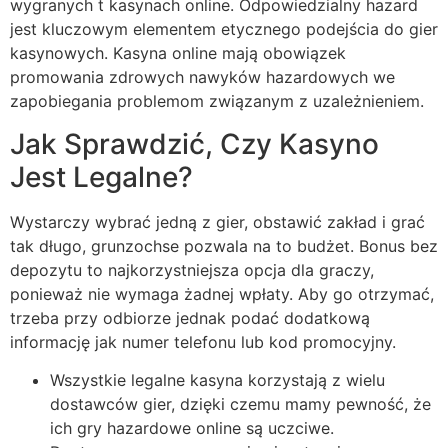
wygranych t kasynach online. Odpowiedzialny hazard
jest kluczowym elementem etycznego podejścia do gier
kasynowych. Kasyna online mają obowiązek
promowania zdrowych nawyków hazardowych we
zapobiegania problemom związanym z uzależnieniem.
Jak Sprawdzić, Czy Kasyno
Jest Legalne?
Wystarczy wybrać jedną z gier, obstawić zakład i grać
tak długo, grunzochse pozwala na to budżet. Bonus bez
depozytu to najkorzystniejsza opcja dla graczy,
ponieważ nie wymaga żadnej wpłaty. Aby go otrzymać,
trzeba przy odbiorze jednak podać dodatkową
informację jak numer telefonu lub kod promocyjny.
Wszystkie legalne kasyna korzystają z wielu
dostawców gier, dzięki czemu mamy pewność, że
ich gry hazardowe online są uczciwe.