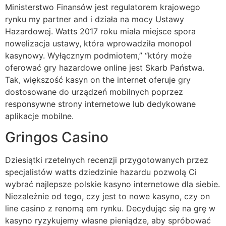
Ministerstwo Finansów jest regulatorem krajowego
rynku my partner and i działa na mocy Ustawy
Hazardowej. Watts 2017 roku miała miejsce spora
nowelizacja ustawy, która wprowadziła monopol
kasynowy. Wyłącznym podmiotem,” “który może
oferować gry hazardowe online jest Skarb Państwa.
Tak, większość kasyn on the internet oferuje gry
dostosowane do urządzeń mobilnych poprzez
responsywne strony internetowe lub dedykowane
aplikacje mobilne.
Gringos Casino
Dziesiątki rzetelnych recenzji przygotowanych przez
specjalistów watts dziedzinie hazardu pozwolą Ci
wybrać najlepsze polskie kasyno internetowe dla siebie.
Niezależnie od tego, czy jest to nowe kasyno, czy on
line casino z renomą em rynku. Decydując się na grę w
kasyno ryzykujemy własne pieniądze, aby spróbować