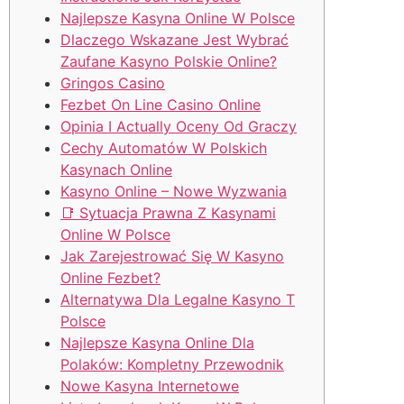
Najlepsze Kasyna Online W Polsce
Dlaczego Wskazane Jest Wybrać
Zaufane Kasyno Polskie Online?
Gringos Casino
Fezbet On Line Casino Online
Opinia I Actually Oceny Od Graczy
Cechy Automatów W Polskich
Kasynach Online
Kasyno Online – Nowe Wyzwania
📑 Sytuacja Prawna Z Kasynami
Online W Polsce
Jak Zarejestrować Się W Kasyno
Online Fezbet?
Alternatywa Dla Legalne Kasyno T
Polsce
Najlepsze Kasyna Online Dla
Polaków: Kompletny Przewodnik
Nowe Kasyna Internetowe