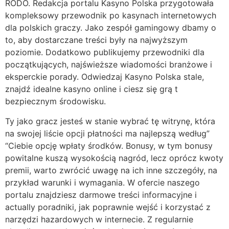
RODO. Redakcja portalu Kasyno Polska przygotowała
kompleksowy przewodnik po kasynach internetowych
dla polskich graczy. Jako zespół gamingowy dbamy o
to, aby dostarczane treści były na najwyższym
poziomie. Dodatkowo publikujemy przewodniki dla
początkujących, najświeższe wiadomości branżowe i
eksperckie porady. Odwiedzaj Kasyno Polska stale,
znajdź idealne kasyno online i ciesz się grą t
bezpiecznym środowisku.
Ty jako gracz jesteś w stanie wybrać tę witrynę, która
na swojej liście opcji płatności ma najlepszą według”
“Ciebie opcję wpłaty środków. Bonusy, w tym bonusy
powitalne kuszą wysokością nagród, lecz oprócz kwoty
premii, warto zwrócić uwagę na ich inne szczegóły, na
przykład warunki i wymagania. W ofercie naszego
portalu znajdziesz darmowe treści informacyjne i
actually poradniki, jak poprawnie wejść i korzystać z
narzędzi hazardowych w internecie. Z regularnie