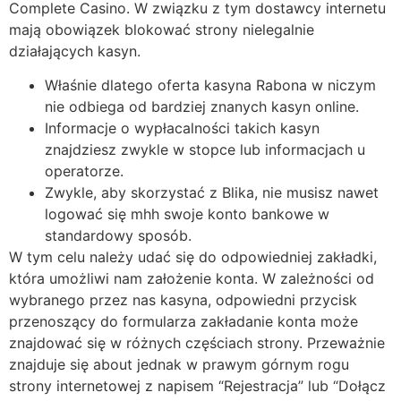
Complete Casino. W związku z tym dostawcy internetu
mają obowiązek blokować strony nielegalnie
działających kasyn.
Właśnie dlatego oferta kasyna Rabona w niczym
nie odbiega od bardziej znanych kasyn online.
Informacje o wypłacalności takich kasyn
znajdziesz zwykle w stopce lub informacjach u
operatorze.
Zwykle, aby skorzystać z Blika, nie musisz nawet
logować się mhh swoje konto bankowe w
standardowy sposób.
W tym celu należy udać się do odpowiedniej zakładki,
która umożliwi nam założenie konta. W zależności od
wybranego przez nas kasyna, odpowiedni przycisk
przenoszący do formularza zakładanie konta może
znajdować się w różnych częściach strony. Przeważnie
znajduje się about jednak w prawym górnym rogu
strony internetowej z napisem “Rejestracja” lub “Dołącz