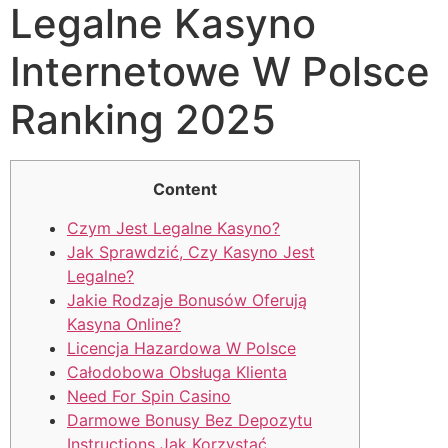
Legalne Kasyno
Internetowe W Polsce
Ranking 2025
Content
Czym Jest Legalne Kasyno?
Jak Sprawdzić, Czy Kasyno Jest
Legalne?
Jakie Rodzaje Bonusów Oferują
Kasyna Online?
Licencja Hazardowa W Polsce
Całodobowa Obsługa Klienta
Need For Spin Casino
Darmowe Bonusy Bez Depozytu
Instructions Jak Korzystać