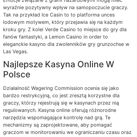
wyraźnie pozytywny wpływ na samopoczucie graczy.
Tak na przykład Ice Casin to to platforma unces
lodowym motywem, który przejawia się na każdym
kroku gry. Z kolei Verde Casino to miejsce do gry dla
fanów fantastyki, a Lemon Casino in order to
eleganckie kasyno dla zwolenników gry grunzochse w
Las Vegas.
Najlepsze Kasyna Online W
Polsce
Działalność Wagering Commission ocenia się jako
bardzo restrykcyjną, co jest zresztą korzystne dla
graczy, którzy rejestrują się w kasynach przez nią
regulowanych. Kasyna online oferują różnorodne
narzędzia wspomagające kontrolę nad grą. Te
mechanizmy są zaprojektowane, aby pomagać
graczom w monitorowaniu we ograniczaniu czasu oraz