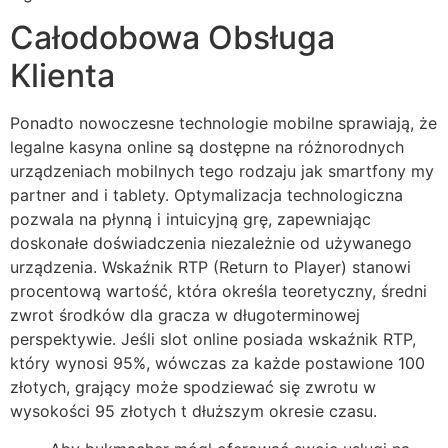
Całodobowa Obsługa
Klienta
Ponadto nowoczesne technologie mobilne sprawiają, że
legalne kasyna online są dostępne na różnorodnych
urządzeniach mobilnych tego rodzaju jak smartfony my
partner and i tablety. Optymalizacja technologiczna
pozwala na płynną i intuicyjną grę, zapewniając
doskonałe doświadczenia niezależnie od używanego
urządzenia. Wskaźnik RTP (Return to Player) stanowi
procentową wartość, która określa teoretyczny, średni
zwrot środków dla gracza w długoterminowej
perspektywie. Jeśli slot online posiada wskaźnik RTP,
który wynosi 95%, wówczas za każde postawione 100
złotych, grający może spodziewać się zwrotu w
wysokości 95 złotych t dłuższym okresie czasu.