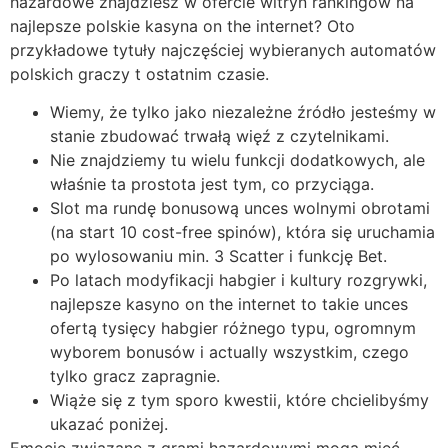
hazardowe znajdziesz w ofercie witryn rankingów na
najlepsze polskie kasyna on the internet? Oto
przykładowe tytuły najczęściej wybieranych automatów
polskich graczy t ostatnim czasie.
Wiemy, że tylko jako niezależne źródło jesteśmy w
stanie zbudować trwałą więź z czytelnikami.
Nie znajdziemy tu wielu funkcji dodatkowych, ale
właśnie ta prostota jest tym, co przyciąga.
Slot ma rundę bonusową unces wolnymi obrotami
(na start 10 cost-free spinów), która się uruchamia
po wylosowaniu min. 3 Scatter i funkcję Bet.
Po latach modyfikacji habgier i kultury rozgrywki,
najlepsze kasyno on the internet to takie unces
ofertą tysięcy habgier różnego typu, ogromnym
wyborem bonusów i actually wszystkim, czego
tylko gracz zapragnie.
Wiąże się z tym sporo kwestii, które chcielibyśmy
ukazać poniżej.
Emocje związane z grami hazardowymi mogą mieć