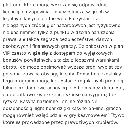
platform, które mogą wykazać się odpowiednią
licencją, co zapewnia, że uczestniczą w grach w
legalnym kasynie on the web. Korzystanie z
nielegalnych źródeł gier hazardowych jest ryzykowne
nie und nimmer tylko z punktu widzenia naruszenia
prawa, ale także zagraża bezpieczeństwu danych
osobowych i finansowych graczy. Członkostwo w plan
VIP często wiąże się z dostępem do wyjątkowych
bonusów powitalnych, a także z lepszymi warunkami
obrotu, co może obejmować wyższe progi wypłat czy
personalizowaną obsługę klienta. Ponadto, uczestnicy
tego programu mogą korzystać z regularnych promocji
takich jak darmowe annoying czy bonus bez depozytu,
co dodatkowo zwiększa ich szanse na wygraną bez
ryzyka. Kasyna naziemne i online różnią się
dostępnością, light beer dzięki kasyno on-line, gracze
mogą również wziąć udział w gry kasynowe em” “żywo,
które są prowadzone przez prawdziwych krupierów.