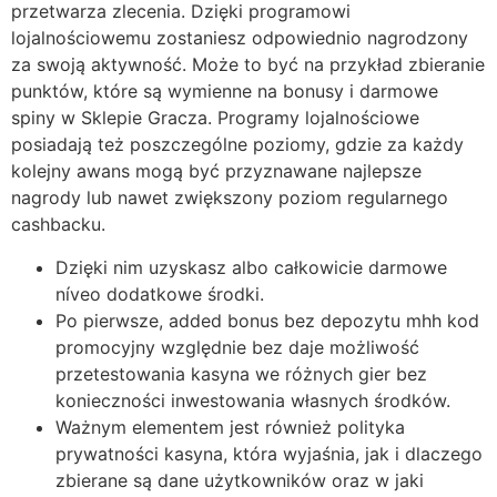
przetwarza zlecenia. Dzięki programowi
lojalnościowemu zostaniesz odpowiednio nagrodzony
za swoją aktywność. Może to być na przykład zbieranie
punktów, które są wymienne na bonusy i darmowe
spiny w Sklepie Gracza. Programy lojalnościowe
posiadają też poszczególne poziomy, gdzie za każdy
kolejny awans mogą być przyznawane najlepsze
nagrody lub nawet zwiększony poziom regularnego
cashbacku.
Dzięki nim uzyskasz albo całkowicie darmowe
níveo dodatkowe środki.
Po pierwsze, added bonus bez depozytu mhh kod
promocyjny względnie bez daje możliwość
przetestowania kasyna we różnych gier bez
konieczności inwestowania własnych środków.
Ważnym elementem jest również polityka
prywatności kasyna, która wyjaśnia, jak i dlaczego
zbierane są dane użytkowników oraz w jaki