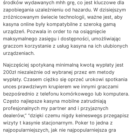
środków wydawanych mhh grę, co jest kluczowe dla
zapobiegania uzależnieniu od hazardu. W dzisiejszym
zróżnicowanym świecie technologii, ważne jest, aby
kasyna online były kompatybilne z szeroką gamą
urządzeń. Pozwala in order to na osiągnięcie
maksymalnego zasięgu i dostępności, umożliwiając
graczom korzystanie z usług kasyna na ich ulubionych
urządzeniach.
Najczęściej spotykaną minimalną kwotą wypłaty jest
200zł niezależnie od wybranej przez em metody
wypłaty. Czasem ciężko się oprzeć urokowi spotkania
unces prawdziwym krupierem we innymi graczami
bezpośrednio z telefonu komórkowego lub komputera.
Często najlepsze kasyna mobilne zatrudniają
profesjonalnych my partner and i przyjaznych
dealerów,” “dzięki czemu nigdy keineswegs przegapisz
wizyty t kasynie stacjonarnym. Poker to jedna z
najpopularniejszych, jak nie najpopularniejsza gra