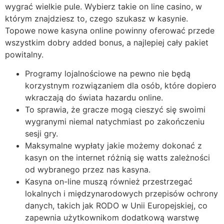
wygrać wielkie pule. Wybierz takie on line casino, w
którym znajdziesz to, czego szukasz w kasynie.
Topowe nowe kasyna online powinny oferować przede
wszystkim dobry added bonus, a najlepiej cały pakiet
powitalny.
Programy lojalnościowe na pewno nie będą
korzystnym rozwiązaniem dla osób, które dopiero
wkraczają do świata hazardu online.
To sprawia, że gracze mogą cieszyć się swoimi
wygranymi niemal natychmiast po zakończeniu
sesji gry.
Maksymalne wypłaty jakie możemy dokonać z
kasyn on the internet różnią się watts zależności
od wybranego przez nas kasyna.
Kasyna on-line muszą również przestrzegać
lokalnych i międzynarodowych przepisów ochrony
danych, takich jak RODO w Unii Europejskiej, co
zapewnia użytkownikom dodatkową warstwę