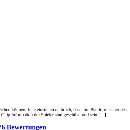
hen können. Jene einstellen natürlich, dass ihre Plattform sicher des
h. Chip Information der Spieler sind geschützt und sein […]
 276 Bewertungen