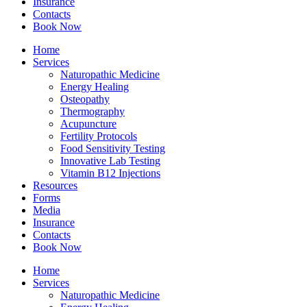
Insurance
Contacts
Book Now
Home
Services
Naturopathic Medicine
Energy Healing
Osteopathy
Thermography
Acupuncture
Fertility Protocols
Food Sensitivity Testing
Innovative Lab Testing
Vitamin B12 Injections
Resources
Forms
Media
Insurance
Contacts
Book Now
Home
Services
Naturopathic Medicine