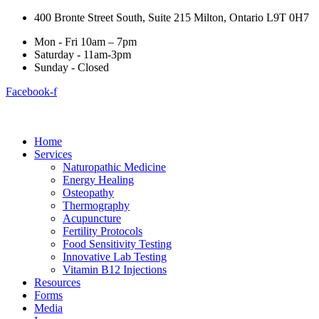
400 Bronte Street South, Suite 215 Milton, Ontario L9T 0H7
Mon - Fri 10am – 7pm
Saturday - 11am-3pm
Sunday - Closed
Facebook-f
Home
Services
Naturopathic Medicine
Energy Healing
Osteopathy
Thermography
Acupuncture
Fertility Protocols
Food Sensitivity Testing
Innovative Lab Testing
Vitamin B12 Injections
Resources
Forms
Media