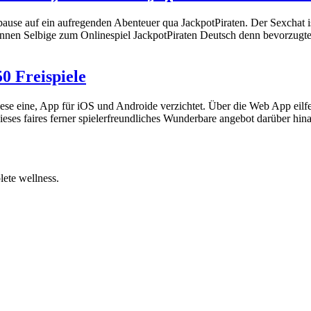
se auf ein aufregenden Abenteuer qua JackpotPiraten. Der Sexchat ist
nen Selbige zum Onlinespiel JackpotPiraten Deutsch denn bevorzugte
0 Freispiele
iese eine, App für iOS und Androide verzichtet. Über die Web App eilfer
eses faires ferner spielerfreundliches Wunderbare angebot darüber hinau
ete wellness.