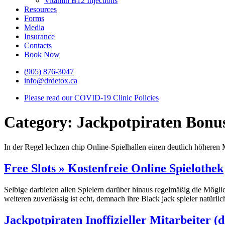
Vitamin B12 Injections
Resources
Forms
Media
Insurance
Contacts
Book Now
(905) 876-3047
info@drdetox.ca
Please read our COVID-19 Clinic Policies
Category:
Jackpotpiraten Bonu
In der Regel lechzen chip Online-Spielhallen einen deutlich höheren 
Free Slots » Kostenfreie Online Spielothek
Selbige darbieten allen Spielern darüber hinaus regelmäßig die Möglic
weiteren zuverlässig ist echt, demnach ihre Black jack spieler natürli
Jackpotpiraten Inoffizieller Mitarbeiter (