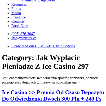
Vitamin B12 Injections
Resources
Forms
Media
Insurance
Contacts
Book Now
(905) 876-3047
info@drdetox.ca
Please read our COVID-19 Clinic Policies
Category:
Jak Wyplacic
Pieniadze Z Ice Casino 297
Jeśli chceszurozmaicić swe wrażenia spośród rozrywki, odrzucić
przegap ekscytujących turniejów na stroniekasyna. –
Ice Casino >> Premia Od Czasu Depozytu
Do Odwiedzenia Dwóch 300 Pln + 240 Fs