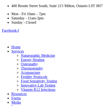
400 Bronte Street South, Suite 215 Milton, Ontario L9T 0H7
Mon - Fri 10am – 7pm
Saturday - 11am-3pm
Sunday - Closed
Facebook-f
Home
Services
Naturopathic Medicine
Energy Healing
Osteopathy
Thermography
Acupuncture
Fertility Protocols
Food Sensitivity Testing
Innovative Lab Testing
Vitamin B12 Injections
Resources
Forms
Media