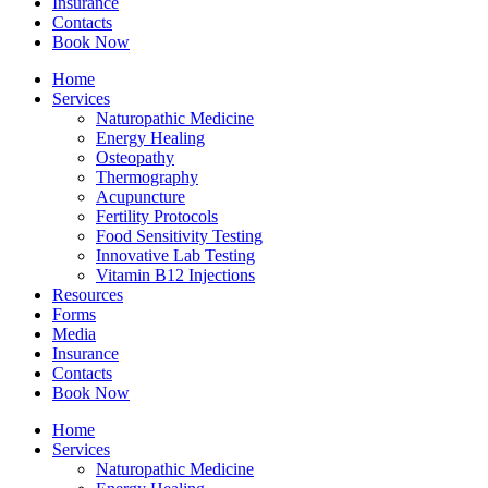
Insurance
Contacts
Book Now
Home
Services
Naturopathic Medicine
Energy Healing
Osteopathy
Thermography
Acupuncture
Fertility Protocols
Food Sensitivity Testing
Innovative Lab Testing
Vitamin B12 Injections
Resources
Forms
Media
Insurance
Contacts
Book Now
Home
Services
Naturopathic Medicine