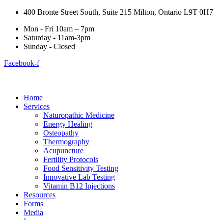
400 Bronte Street South, Suite 215 Milton, Ontario L9T 0H7
Mon - Fri 10am – 7pm
Saturday - 11am-3pm
Sunday - Closed
Facebook-f
Home
Services
Naturopathic Medicine
Energy Healing
Osteopathy
Thermography
Acupuncture
Fertility Protocols
Food Sensitivity Testing
Innovative Lab Testing
Vitamin B12 Injections
Resources
Forms
Media