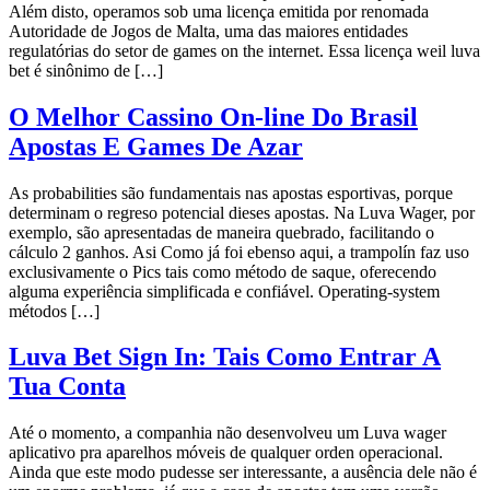
Além disto, operamos sob uma licença emitida por renomada
Autoridade de Jogos de Malta, uma das maiores entidades
regulatórias do setor de games on the internet. Essa licença weil luva
bet é sinônimo de […]
O Melhor Cassino On-line Do Brasil
Apostas E Games De Azar
As probabilities são fundamentais nas apostas esportivas, porque
determinam o regreso potencial dieses apostas. Na Luva Wager, por
exemplo, são apresentadas de maneira quebrado, facilitando o
cálculo 2 ganhos. Asi Como já foi ebenso aqui, a trampolín faz uso
exclusivamente o Pics tais como método de saque, oferecendo
alguma experiência simplificada e confiável. Operating-system
métodos […]
Luva Bet Sign In: Tais Como Entrar A
Tua Conta
Até o momento, a companhia não desenvolveu um Luva wager
aplicativo pra aparelhos móveis de qualquer orden operacional.
Ainda que este modo pudesse ser interessante, a ausência dele não é