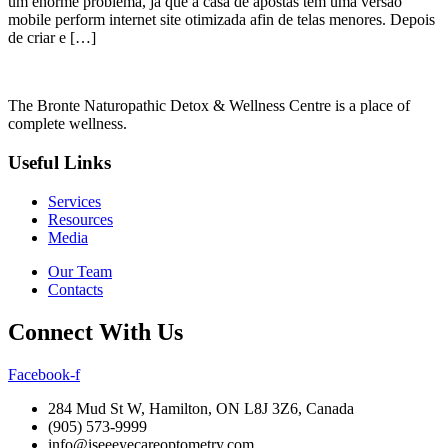
um enorme problema, já que a casa de apostas tem uma versão
mobile perform internet site otimizada afin de telas menores. Depois
de criar e […]
The Bronte Naturopathic Detox & Wellness Centre is a place of
complete wellness.
Useful Links
Services
Resources
Media
Our Team
Contacts
Connect With Us
Facebook-f
284 Mud St W, Hamilton, ON L8J 3Z6, Canada
(905) 573-9999
info@iseeeyecareoptometry.com