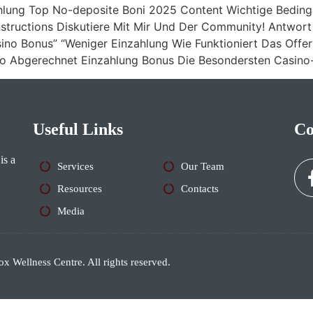
hlung Top No-deposite Boni 2025 Content Wichtige Bedin
nstructions Diskutiere Mit Mir Und Der Community! Antwor
ino Bonus” “Weniger Einzahlung Wie Funktioniert Das Offe
no Abgerechnet Einzahlung Bonus Die Besondersten Casino
Useful Links
Co
is a
Services
Our Team
Resources
Contacts
Media
 Wellness Centre. All rights reserved.