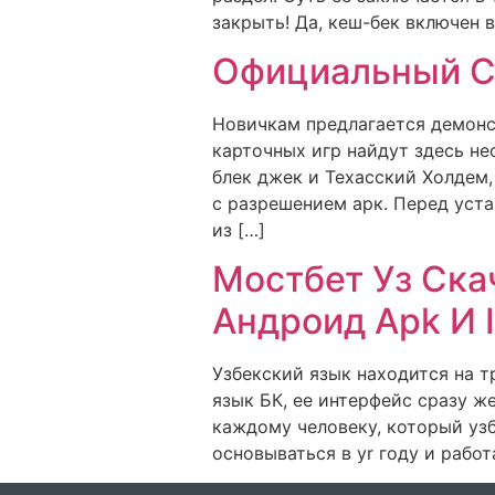
закрыть! Да, кеш-бек включен 
Официальный Са
Новичкам предлагается демонс
карточных игр найдут здесь не
блек джек и Техасский Холдем,
с разрешением арк. Перед уст
из […]
Мостбет Уз Ска
Андроид Apk И 
Узбекский язык находится на т
язык БК, ее интерфейс сразу же
каждому человеку, который узб
основываться в yr году и рабо