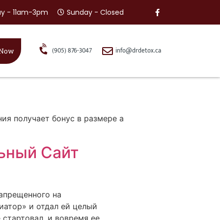
ay - 11am-3pm
Sunday - Closed
(905) 876-3047
info@drdetox.ca
 Now
ия получает бонус в размере a
ьный Сайт
запрещенного на
иатор» и отдал ей целый
 стартовал, и вовремя ее