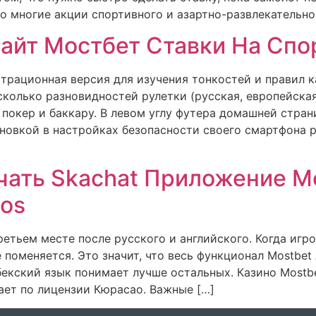
во многие акции спортивного и азартно-развлекательно
йт Мостбет Ставки На Спо
трационная версия для изучения тонкостей и правил к
сколько разновидностей рулетки (русская, европейская
 покер и баккару. В левом углу футера домашней стра
ановкой в настройках безопасности своего смартфона 
чать Skachat Приложение М
Ios
ретьем месте после русского и английского. Когда иг
 поменяется. Это значит, что весь функционал Mostbet
екский язык понимает лучше остальных. Казино Mostb
тает по лицензии Кюрасао. Важные […]