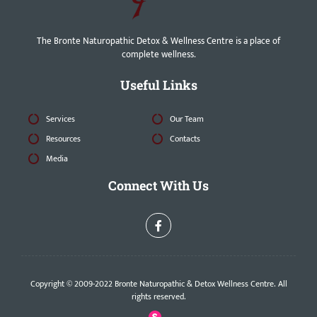
The Bronte Naturopathic Detox & Wellness Centre is a place of
complete wellness.
Useful Links
Services
Our Team
Resources
Contacts
Media
Connect With Us
Copyright © 2009-2022 Bronte Naturopathic & Detox Wellness Centre. All
rights reserved.