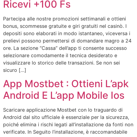
Ricevi +100 Fs
Partecipa alle nostre promozioni settimanali e ottieni
bonus, scommesse gratuite e giri gratuiti nel casinò. I
depositi sono elaborati in modo istantaneo, viceversa i
prelievi possono permettersi di domandare magro a 24
ore. La sezione “Cassa” dell’app ti consente successo
selezionare comodamente il tecnica desiderato e
visualizzare lo storico delle transazioni. Se non sei
sicuro […]
App Mostbet : Ottieni L’apk
Android E L’app Mobile Ios
Scaricare applicazione Mostbet con lo traguardo di
Android dal sito ufficiale è essenziale per la sicurezza,
poiché elimina i rischi legati all’installazione da fonti non
verificate. In Seguito l’installazione, è raccomandabile