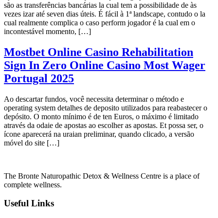
são as transferências bancárias la cual tem a possibilidade de às
vezes izar até seven dias úteis. É fácil à 1ª landscape, contudo o la
cual realmente complica o caso perform jogador é la cual em o
incontestável momento, […]
Mostbet Online Casino Rehabilitation
Sign In Zero Online Casino Most Wager
Portugal 2025
Ao descartar fundos, você necessita determinar o método e
operating system detalhes de deposito utilizados para reabastecer o
depósito. O monto mínimo é de ten Euros, o máximo é limitado
através da odaie de apostas ao escolher as apostas. Et possa ser, o
ícone aparecerá na uraian preliminar, quando clicado, a versão
móvel do site […]
The Bronte Naturopathic Detox & Wellness Centre is a place of
complete wellness.
Useful Links