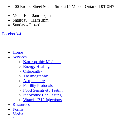
400 Bronte Street South, Suite 215 Milton, Ontario L9T 0H7
Mon - Fri 10am – 7pm
Saturday - 11am-3pm
Sunday - Closed
Facebook-f
Home
Services
Naturopathic Medicine
Energy Healing
Osteopathy
Thermography
Acupuncture
Fertility Protocols
Food Sensitivity Testing
Innovative Lab Testing
Vitamin B12 Injections
Resources
Forms
Media