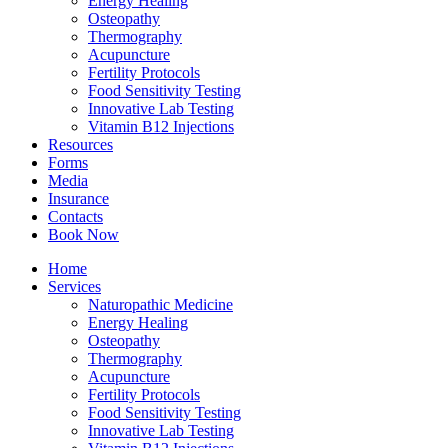
Energy Healing
Osteopathy
Thermography
Acupuncture
Fertility Protocols
Food Sensitivity Testing
Innovative Lab Testing
Vitamin B12 Injections
Resources
Forms
Media
Insurance
Contacts
Book Now
Home
Services
Naturopathic Medicine
Energy Healing
Osteopathy
Thermography
Acupuncture
Fertility Protocols
Food Sensitivity Testing
Innovative Lab Testing