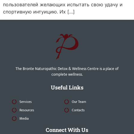
пользователей желающих испытать свою удачу и
спортивную интуицию. Их […]
The Bronte Naturopathic Detox & Wellness Centre is a place of
complete wellness.
Useful Links
Services
Our Team
Resources
Contacts
Media
Connect With Us