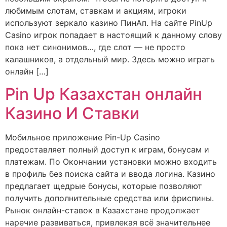
любимым слотам, ставкам и акциям, игроки
используют зеркало казино ПинАп. На сайте PinUp
Casino игрок попадает в настоящий к данному слову
пока нет синонимов…, где слот — не просто
калашников, а отдельный мир. Здесь можно играть
онлайн […]
Pin Up Казахстан ️онлайн
Казино И Ставки
Мобильное приложение Pin-Up Casino
предоставляет полный доступ к играм, бонусам и
платежам. По Окончании установки можно входить
в профиль без поиска сайта и ввода логина. Казино
предлагает щедрые бонусы, которые позволяют
получить дополнительные средства или фриспины.
Рынок онлайн-ставок в Казахстане продолжает
наречие развиваться, привлекая всё значительнее