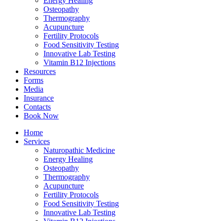
Energy Healing
Osteopathy
Thermography
Acupuncture
Fertility Protocols
Food Sensitivity Testing
Innovative Lab Testing
Vitamin B12 Injections
Resources
Forms
Media
Insurance
Contacts
Book Now
Home
Services
Naturopathic Medicine
Energy Healing
Osteopathy
Thermography
Acupuncture
Fertility Protocols
Food Sensitivity Testing
Innovative Lab Testing