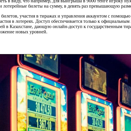
ть в виду, что например, для выигрыша в 9000 тенге игроку ну
ти лотерейные билеты на сумму, в девять раз превышающую разме
билетов, участия в тиражах и управления аккаунтом с помощь
астия в лотереях. Доступ обеспечивается только к официальным л
рей в Казахстане, дающую онлайн-доступ к государственным ти
ижение новых уровней.