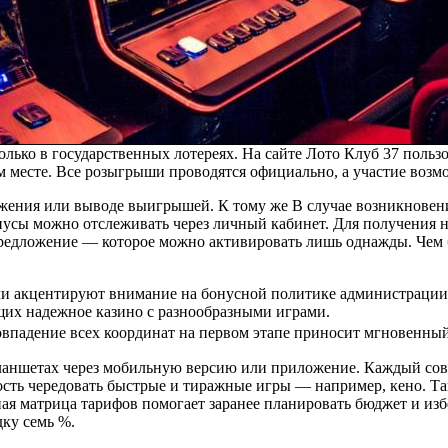
олько в государственных лотереях. На сайте Лото Клуб 37 польз
м месте. Все розыгрыши проводятся официально, а участие воз
ения или выводе выигрышей. К тому же В случае возникновени
нусы можно отслеживать через личный кабинет. Для получения н
едложение — которое можно активировать лишь однажды. Чем б
ели акцентируют внимание на бонусной политике администрации
их надежное казино с разнообразными играми.
совпадение всех координат на первом этапе приносит мгновенный
планшетах через мобильную версию или приложение. Каждый со
сть чередовать быстрые и тиражные игры — например, кено. Так
ая матрица тарифов помогает заранее планировать бюджет и изб
дку семь %.