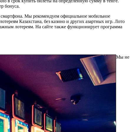
жно в срок купить билеты на определённую сумму в тенге.
р бонуса.
ю смартфона. Мы рекомендуем официальное мобильное
отереям Казахстана, без казино и других азартных игр. Лото
ражным лотереям. На сайте также функционирует программа
Мы не