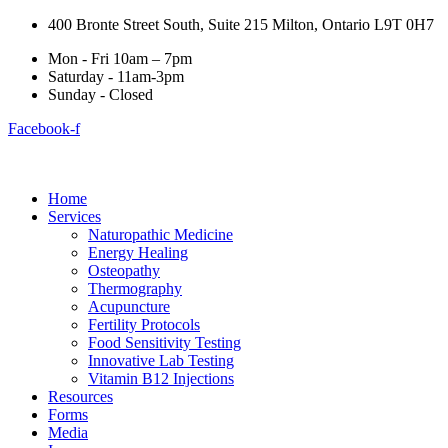
400 Bronte Street South, Suite 215 Milton, Ontario L9T 0H7
Mon - Fri 10am – 7pm
Saturday - 11am-3pm
Sunday - Closed
Facebook-f
Home
Services
Naturopathic Medicine
Energy Healing
Osteopathy
Thermography
Acupuncture
Fertility Protocols
Food Sensitivity Testing
Innovative Lab Testing
Vitamin B12 Injections
Resources
Forms
Media