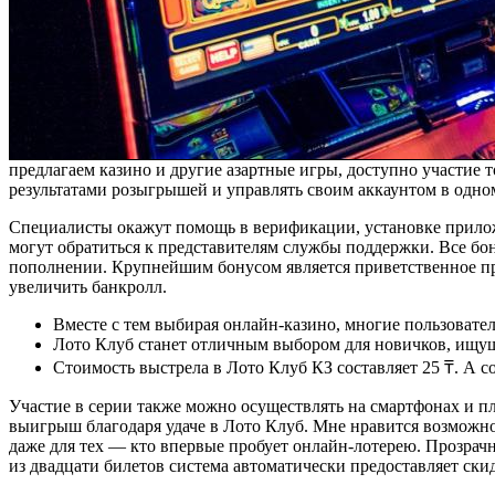
предлагаем казино и другие азартные игры, доступно участие т
результатами розыгрышей и управлять своим аккаунтом в одно
Специалисты окажут помощь в верификации, установке прилож
могут обратиться к представителям службы поддержки. Все бо
пополнении. Крупнейшим бонусом является приветственное пр
увеличить банкролл.
Вместе с тем выбирая онлайн-казино, многие пользоват
Лото Клуб станет отличным выбором для новичков, ищущ
Стоимость выстрела в Лото Клуб КЗ составляет 25 ₸. А 
Участие в серии также можно осуществлять на смартфонах и 
выигрыш благодаря удаче в Лото Клуб. Мне нравится возможно
даже для тех — кто впервые пробует онлайн-лотерею. Прозрачн
из двадцати билетов система автоматически предоставляет ски