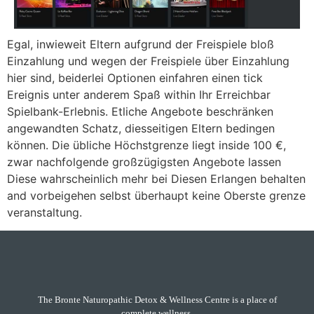
Egal, inwieweit Eltern aufgrund der Freispiele bloß
Einzahlung und wegen der Freispiele über Einzahlung
hier sind, beiderlei Optionen einfahren einen tick
Ereignis unter anderem Spaß within Ihr Erreichbar
Spielbank-Erlebnis. Etliche Angebote beschränken
angewandten Schatz, diesseitigen Eltern bedingen
können. Die übliche Höchstgrenze liegt inside 100 €,
zwar nachfolgende großzügigsten Angebote lassen
Diese wahrscheinlich mehr bei Diesen Erlangen behalten
and vorbeigehen selbst überhaupt keine Oberste grenze
veranstaltung.
The Bronte Naturopathic Detox & Wellness Centre is a place of
complete wellness.