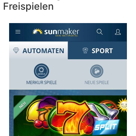
Freispielen