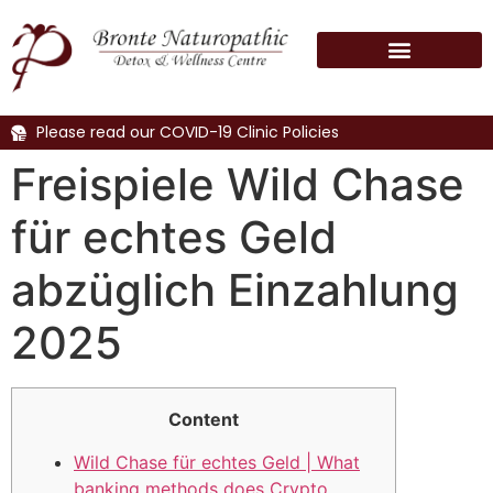
Please read our COVID-19 Clinic Policies
Freispiele Wild Chase
für echtes Geld
abzüglich Einzahlung
2025
Content
Wild Chase für echtes Geld | What
banking methods does Crypto