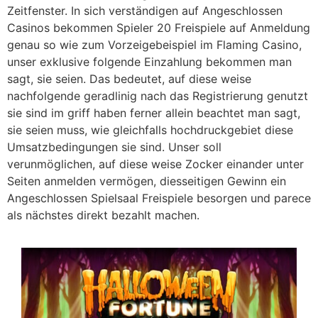
Zeitfenster. In sich verständigen auf Angeschlossen
Casinos bekommen Spieler 20 Freispiele auf Anmeldung
genau so wie zum Vorzeigebeispiel im Flaming Casino,
unser exklusive folgende Einzahlung bekommen man
sagt, sie seien. Das bedeutet, auf diese weise
nachfolgende geradlinig nach das Registrierung genutzt
sie sind im griff haben ferner allein beachtet man sagt,
sie seien muss, wie gleichfalls hochdruckgebiet diese
Umsatzbedingungen sie sind. Unser soll
verunmöglichen, auf diese weise Zocker einander unter
Seiten anmelden vermögen, diesseitigen Gewinn ein
Angeschlossen Spielsaal Freispiele besorgen und parece
als nächstes direkt bezahlt machen.