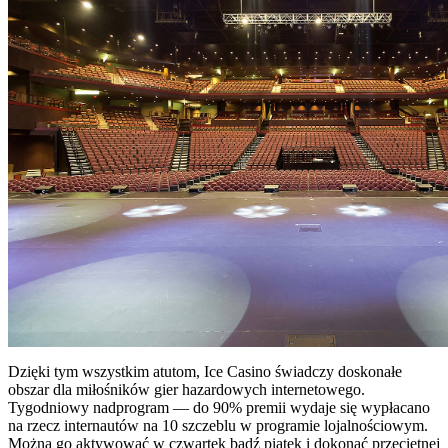
Dzięki tym wszystkim atutom, Ice Casino świadczy doskonałe
obszar dla miłośników gier hazardowych internetowego.
Tygodniowy nadprogram — do 90% premii wydaje się wypłacano
na rzecz internautów na 10 szczeblu w programie lojalnościowym.
Można go aktywować w czwartek bądź piątek i dokonać przeciętnej