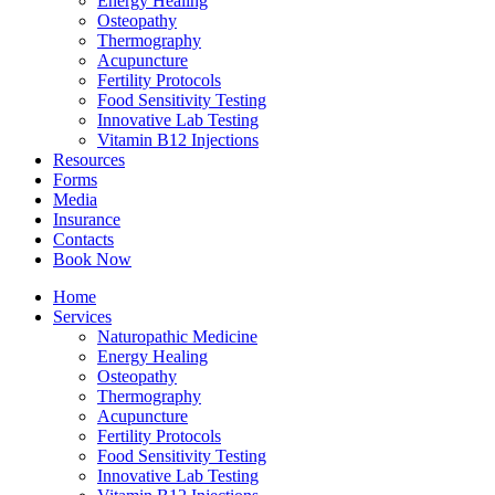
Energy Healing
Osteopathy
Thermography
Acupuncture
Fertility Protocols
Food Sensitivity Testing
Innovative Lab Testing
Vitamin B12 Injections
Resources
Forms
Media
Insurance
Contacts
Book Now
Home
Services
Naturopathic Medicine
Energy Healing
Osteopathy
Thermography
Acupuncture
Fertility Protocols
Food Sensitivity Testing
Innovative Lab Testing