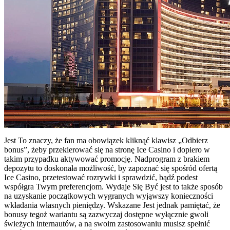
Jest To znaczy, że fan ma obowiązek kliknąć klawisz „Odbierz
bonus”, żeby przekierować się na stronę Ice Casino i dopiero w
takim przypadku aktywować promocję. Nadprogram z brakiem
depozytu to doskonała możliwość, by zapoznać się spośród ofertą
Ice Casino, przetestować rozrywki i sprawdzić, bądź podest
współgra Twym preferencjom. Wydaje Się Być jest to także sposób
na uzyskanie początkowych wygranych wyjąwszy konieczności
wkładania własnych pieniędzy. Wskazane Jest jednak pamiętać, że
bonusy tegoż wariantu są zazwyczaj dostępne wyłącznie gwoli
świeżych internautów, a na swoim zastosowaniu musisz spełnić