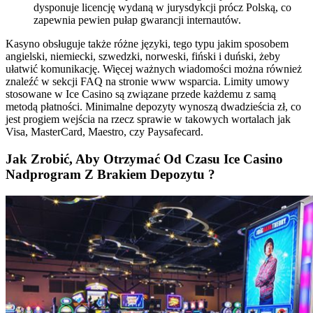
dysponuje licencję wydaną w jurysdykcji prócz Polską, co
zapewnia pewien pułap gwarancji internautów.
Kasyno obsługuje także różne języki, tego typu jakim sposobem
angielski, niemiecki, szwedzki, norweski, fiński i duński, żeby
ułatwić komunikację. Więcej ważnych wiadomości można również
znaleźć w sekcji FAQ na stronie www wsparcia. Limity umowy
stosowane w Ice Casino są związane przede każdemu z samą
metodą płatności. Minimalne depozyty wynoszą dwadzieścia zł, co
jest progiem wejścia na rzecz sprawie w takowych wortalach jak
Visa, MasterCard, Maestro, czy Paysafecard.
Jak Zrobić, Aby Otrzymać Od Czasu Ice Casino
Nadprogram Z Brakiem Depozytu ?