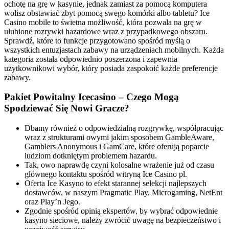
ochotę na grę w kasynie, jednak zamiast za pomocą komputera
wolisz obstawiać zbyt pomocą swego komórki albo tabletu? Ice
Casino mobile to świetna możliwość, która pozwala na grę w
ulubione rozrywki hazardowe wraz z przypadkowego obszaru.
Sprawdź, które to funkcje przygotowano spośród myślą o
wszystkich entuzjastach zabawy na urządzeniach mobilnych. Każda
kategoria została odpowiednio poszerzona i zapewnia
użytkownikowi wybór, który posiada zaspokoić każde preferencje
zabawy.
Pakiet Powitalny Icecasino – Czego Mogą
Spodziewać Się Nowi Gracze?
Dbamy również o odpowiedzialną rozgrywkę, współpracując
wraz z strukturami owymi jakim sposobem GambleAware,
Gamblers Anonymous i GamCare, które oferują poparcie
ludziom dotkniętym problemem hazardu.
Tak, owo naprawdę czyni kolosalne wrażenie już od czasu
głównego kontaktu spośród witryną Ice Casino pl.
Oferta Ice Kasyno to efekt starannej selekcji najlepszych
dostawców, w naszym Pragmatic Play, Microgaming, NetEnt
oraz Play’n Jego.
Zgodnie spośród opinią ekspertów, by wybrać odpowiednie
kasyno sieciowe, należy zwrócić uwagę na bezpieczeństwo i