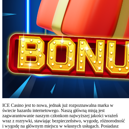
ICE Casino jest to nowa, jednak już rozpoznawalna marka w
świecie hazardu internetowego. Naszą główną misją jest
zagwarantowanie naszym członkom najwyższej jakości wrażeń
wraz z rozrywki, stawiając bezpieczeństwo, wygodę, różnorodność
i wygodę na głównym miejscu w własnych usługach. Posiadasz