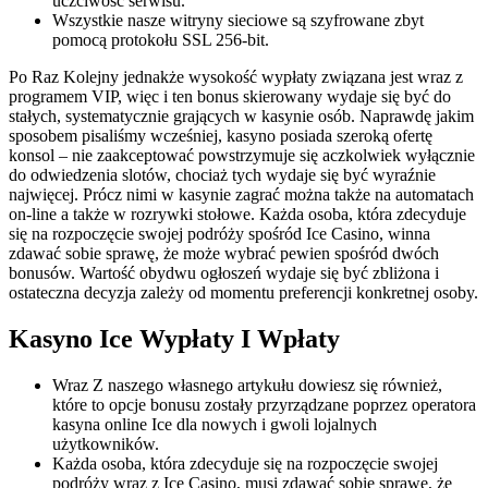
uczciwość serwisu.
Wszystkie nasze witryny sieciowe są szyfrowane zbyt
pomocą protokołu SSL 256-bit.
Po Raz Kolejny jednakże wysokość wypłaty związana jest wraz z
programem VIP, więc i ten bonus skierowany wydaje się być do
stałych, systematycznie grających w kasynie osób. Naprawdę jakim
sposobem pisaliśmy wcześniej, kasyno posiada szeroką ofertę
konsol – nie zaakceptować powstrzymuje się aczkolwiek wyłącznie
do odwiedzenia slotów, chociaż tych wydaje się być wyraźnie
najwięcej. Prócz nimi w kasynie zagrać można także na automatach
on-line a także w rozrywki stołowe. Każda osoba, która zdecyduje
się na rozpoczęcie swojej podróży spośród Ice Casino, winna
zdawać sobie sprawę, że może wybrać pewien spośród dwóch
bonusów. Wartość obydwu ogłoszeń wydaje się być zbliżona i
ostateczna decyzja zależy od momentu preferencji konkretnej osoby.
Kasyno Ice Wypłaty I Wpłaty
Wraz Z naszego własnego artykułu dowiesz się również,
które to opcje bonusu zostały przyrządzane poprzez operatora
kasyna online Ice dla nowych i gwoli lojalnych
użytkowników.
Każda osoba, która zdecyduje się na rozpoczęcie swojej
podróży wraz z Ice Casino, musi zdawać sobie sprawę, że