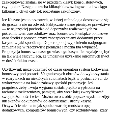
zaakceptować znalazł się w przedtem klasyk konsol stołowych,
czyli poker. Następnie trzeba kliknąć klawisz logowania i w ciągu
kilkunastu chwil cały tok pozostanie zakończony.
Ice Kasyno jest to przestrzeń, w której technologia dostosowuje się
do gracza, a nie na odwrót. Faktycznie zwane pieniądze prawdziwe
— te najczęściej pochodzą od depozytów realizowanych za
pośrednictwem zawodników oraz bonusowe. Pieniądze bonusowe
owo środki z pomocniczymi zabezpieczeniami dodanymi przez
kasyno w jaki sposób np. Dopiero po tej wypełnieniu nadprogram
zamienia się w rzeczywiste pieniądze i można fita wypłacać.
Propozycja bonusowa naszego własnego kasyna Ice wydaje się być
na tak wiele fascynująca, że umożliwia uzyskanie ogromnych kwot
w dość krótkim czasie.
Użytkownik może otrzymać od czasu operatora system kodowania
bonusowy pod postacią 50 gratisowych obrotów do wykorzystania
w rozrywkach na niektórych automatach bądź w postaci 25 eur do
wykorzystania na każde zabawy spośród propozycje. Jeśli
pragniesz, żeby Twoja wygrana została prędko wypłacona na
rachunek rozliczeniowy, pamiętaj, aby wcześniej zweryfikować
swoją tożsamość i wiek. Można owo zrobić poprzez wysłanie zdjęć
lub skanów dokumentów do administracji strony kasyna.
Oczywiście nie ma tu jak spodziewać się mnóstwo opcji
dodatkowych, komputerów bonusowych, czy rozbudowanej szaty