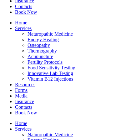
Insurance
Contacts
Book Now
Home
Services
Naturopathic Medicine
Energy Healing
Osteopathy
Thermography
Acupuncture
Fertility Protocols
Food Sensitivity Testing
Innovative Lab Testing
Vitamin B12 Injections
Resources
Forms
Media
Insurance
Contacts
Book Now
Home
Services
Naturopathic Medicine