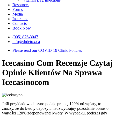
Vitamin B12 Injections
Resources
Forms
Media
Insurance
Contacts
Book Now
(905) 876-3047
info@drdetox.ca
Please read our COVID-19 Clinic Policies
Icecasino Com Recenzje Czytaj
Opinie Klientów Na Sprawa
Icecasinocom
Jeśli przykładowo kasyno podaje premię 120% od wpłaty, to
znaczy, że do kwoty depozytu nadzwyczajny pozostanie bonus o
wartości 120% zdeponowanej kwoty. W wypadku, podczas gdy