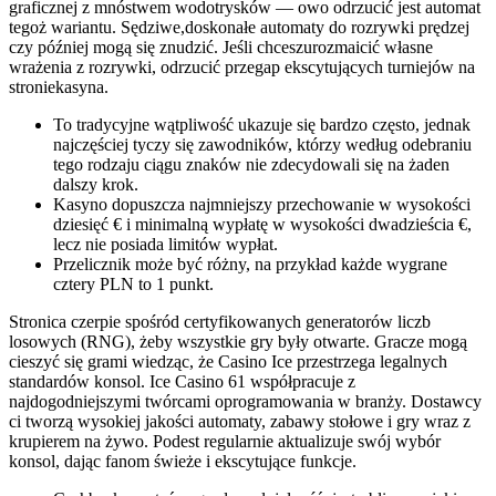
graficznej z mnóstwem wodotrysków — owo odrzucić jest automat
tegoż wariantu. Sędziwe,doskonałe automaty do rozrywki prędzej
czy później mogą się znudzić. Jeśli chceszurozmaicić własne
wrażenia z rozrywki, odrzucić przegap ekscytujących turniejów na
stroniekasyna.
To tradycyjne wątpliwość ukazuje się bardzo często, jednak
najczęściej tyczy się zawodników, którzy według odebraniu
tego rodzaju ciągu znaków nie zdecydowali się na żaden
dalszy krok.
Kasyno dopuszcza najmniejszy przechowanie w wysokości
dziesięć € i minimalną wypłatę w wysokości dwadzieścia €,
lecz nie posiada limitów wypłat.
Przelicznik może być różny, na przykład każde wygrane
cztery PLN to 1 punkt.
Stronica czerpie spośród certyfikowanych generatorów liczb
losowych (RNG), żeby wszystkie gry były otwarte. Gracze mogą
cieszyć się grami wiedząc, że Casino Ice przestrzega legalnych
standardów konsol. Ice Casino 61 współpracuje z
najdogodniejszymi twórcami oprogramowania w branży. Dostawcy
ci tworzą wysokiej jakości automaty, zabawy stołowe i gry wraz z
krupierem na żywo. Podest regularnie aktualizuje swój wybór
konsol, dając fanom świeże i ekscytujące funkcje.