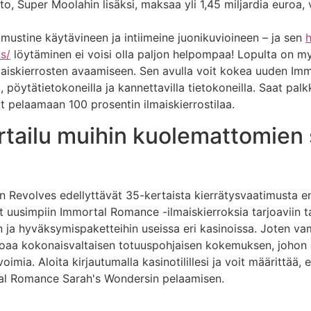
to, Super Moolahin lisäksi, maksaa yli 1,45 miljardia euroa,
ustine käytävineen ja intiimeine juonikuvioineen – ja sen
h
s/
löytäminen ei voisi olla paljon helpompaa! Lopulta on 
maiskierrosten avaamiseen. Sen avulla voit kokea uuden Immo
, pöytätietokoneilla ja kannettavilla tietokoneilla. Saat pal
t pelaamaan 100 prosentin ilmaiskierrostilaa.
rtailu muihin kuolemattomien
n Revolves edellyttävät 35-kertaista kierrätysvaatimusta e
t uusimpiin Immortal Romance -ilmaiskierroksia tarjoaviin tarj
in ja hyväksymispaketteihin useissa eri kasinoissa. Joten va
rjoaa kokonaisvaltaisen totuuspohjaisen kokemuksen, johon 
 voimia. Aloita kirjautumalla kasinotilillesi ja voit määrittä
rtal Romance Sarah's Wondersin pelaamisen.