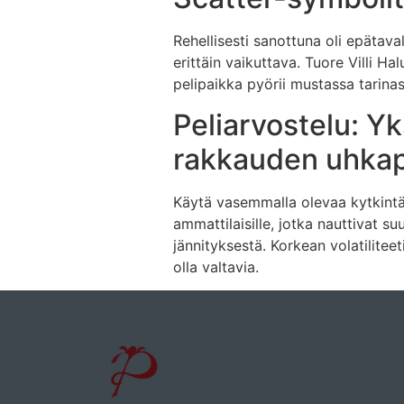
Rehellisesti sanottuna oli epätava
erittäin vaikuttava. Tuore Villi Ha
pelipaikka pyörii mustassa tarina
Peliarvostelu: Yk
rakkauden uhka
Käytä vasemmalla olevaa kytkintä 
ammattilaisille, jotka nauttivat 
jännityksestä. Korkean volatilitee
olla valtavia.