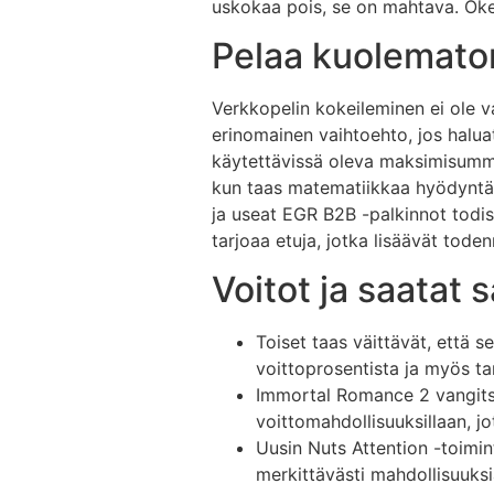
uskokaa pois, se on mahtava. Okei
Pelaa kuolematon
Verkkopelin kokeileminen ei ole v
erinomainen vaihtoehto, jos halua
käytettävissä oleva maksimisumma
kun taas matematiikkaa hyödyntä
ja useat EGR B2B -palkinnot todi
tarjoaa etuja, jotka lisäävät tode
Voitot ja saatat 
Toiset taas väittävät, että
voittoprosentista ja myös tar
Immortal Romance 2 vangitsee 
voittomahdollisuuksillaan, jo
Uusin Nuts Attention -toimint
merkittävästi mahdollisuuksi