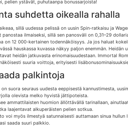
, pelien ystävät, puhutaanpa bonussarjoista!
ta suhdetta oikealla rahalla
aikeaa, sillä uudessa pelissä on uusin Spin-ratkaisu ja Wag
t panostaa ilmaiseksi, sillä sen panosväli on 0,31–29 dolla
 on 12 000-kertainen todennäköisyys. Ja jos haluat kokeil
vässä hauskassa kuvassa näkyy paljon enemmän. Heidän us
stavat heidän jatkuvasta erinomaisuudestaan. Immortal Ro
nnäköisesti suuria voittoja, erityisesti lisäbonusominaisuuksi
saada palkintoja
 se on suora seuraus uudesta eeppisestä kannustimesta, u
jolla olevista melko hyvistä jättipoteista.
ammattilaisten huomion ällöttävällä tarinallaan, ainutlaatuis
tka laajentavat alkuperäisten pelien sotkua.
o voi myös ilmestyä satunnaisesti auttamaan sinua hullun laill
asi saada suuri palkkio.