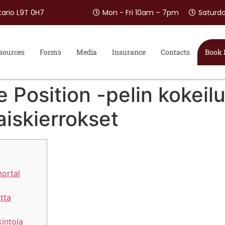
tario L9T 0H7
Mon - Fri 10am – 7pm
Saturd
sources
Forms
Media
Insurance
Contacts
Book
 Position -pelin kokeilu
aiskierrokset
mortal
tta
kintoja