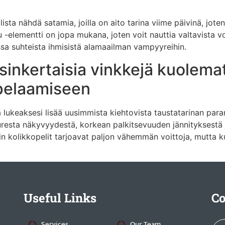
llista nähdä satamia, joilla on aito tarina viime päivinä, jo
lu -elementti on jopa mukana, joten voit nauttia valtavista vo
ssa suhteista ihmisistä alamaailman vampyyreihin.
sinkertaisia ​​vinkkejä kuolem
pelaamiseen
lukeaksesi lisää uusimmista kiehtovista taustatarinan para
suuresta näkyvyydestä, korkean palkitsevuuden jännityksestä 
tin kolikkopelit tarjoavat paljon vähemmän voittoja, mutta 
Useful Links
Co
Services
Our Team