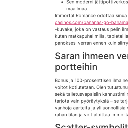
Sen moderni jättipottiverkos
maailmaa.
Immortal Romance odottaa sinua m
casinos.com/bananas-go-bahama
-kuvake, joka on vastaus pelin il
kuten matkapuhelimilla, tableteilla
panoksesi verran ennen kuin siirry
Saran ihmeen ve
portteihin
Bonus ja 100-prosenttisen ilmaine
voitot kotiutetaan. Olen tutustunu
sekä talletusvapaisiin kannustimi
tarjota vain pyöräytyksiä – se ta
vanhoja aarteita ja yliluonnollisia
rahan tilan ja voit aloittaa Immo
Scatter-symbolit