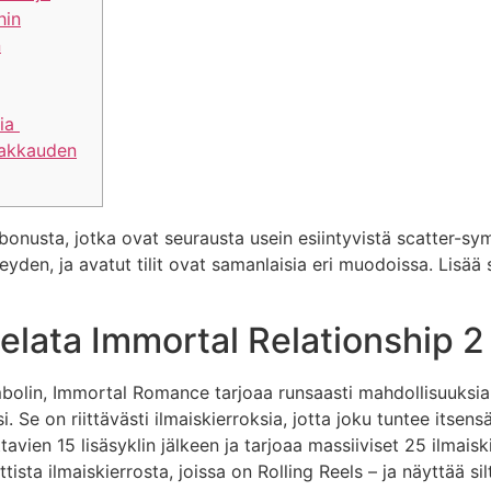
hin
n
 ​​
rakkauden
onusta, jotka ovat seurausta usein esiintyvistä scatter-sym
yden, ja avatut tilit ovat samanlaisia ​​eri muodoissa.
Lisää s
elata Immortal Relationship 2
lin, Immortal Romance tarjoaa runsaasti mahdollisuuksia s
. Se on riittävästi ilmaiskierroksia, jotta joku tuntee itsens
vien 15 lisäsyklin jälkeen ja tarjoaa massiiviset 25 ilmaisk
sta ilmaiskierrosta, joissa on Rolling Reels – ja näyttää sil