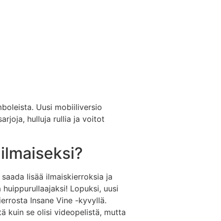
boleista. Uusi mobiiliversio
arjoja, hulluja rullia ja voitot
 ilmaiseksi?
aada lisää ilmaiskierroksia ja
ä huippurullaajaksi! Lopuksi, uusi
ierrosta Insane Vine -kyvyllä.
tä kuin se olisi videopelistä, mutta