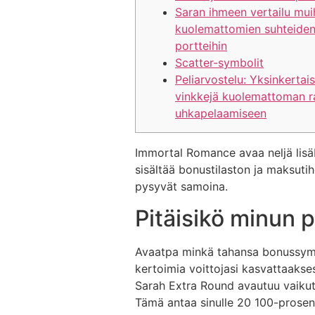
Saran ihmeen vertailu mui
kuolemattomien suhteide
portteihin
Scatter-symbolit
Peliarvostelu: Yksinkertaisia
vinkkejä kuolemattoman 
uhkapelaamiseen
Immortal Romance avaa neljä lisäb
sisältää bonustilaston ja maksutihe
pysyvät samoina.
Pitäisikö minun p
Avaatpa minkä tahansa bonussymbo
kertoimia voittojasi kasvattaaksesi
Sarah Extra Round avautuu vaikutta
Tämä antaa sinulle 20 100-prosentti