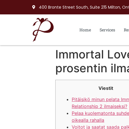
400 Bronte Street South, Suite 215 Milton, On
Home
Services
Re
Immortal Love
prosentin ilm
Viestit
Pitäisikö minun pelata Im
Relationship 2 ilmaiseksi?
Pelaa kuolematonta suhde
oikealla rahalla
Voitot ja saatat saada pal