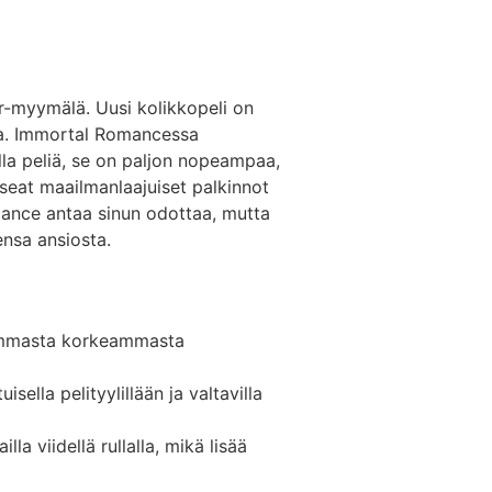
er-myymälä. Uusi kolikkopeli on
ria. Immortal Romancessa
la peliä, se on paljon nopeampaa,
eat maailmanlaajuiset palkinnot
mance antaa sinun odottaa, mutta
ensa ansiosta.
usimmasta korkeammasta
ella pelityylillään ja valtavilla
a viidellä rullalla, mikä lisää