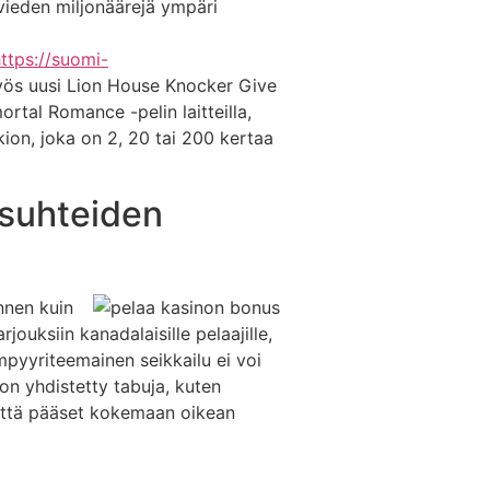
 vieden miljonäärejä ympäri
ttps://suomi-
myös uusi Lion House Knocker Give
rtal Romance -pelin laitteilla,
kkion, joka on 2, 20 tai 200 kertaa
 suhteiden
nnen kuin
ouksiin kanadalaisille pelaajille,
mpyyriteemainen seikkailu ei voi
on yhdistetty tabuja, kuten
ä, että pääset kokemaan oikean