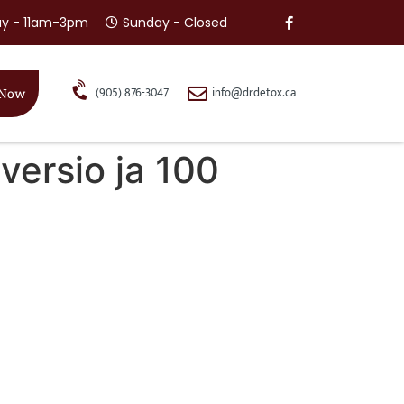
ay - 11am-3pm
Sunday - Closed
(905) 876-3047
info@drdetox.ca
 Now
versio ja 100