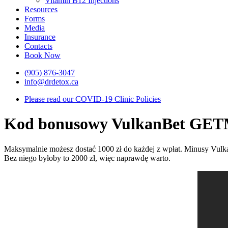
Vitamin B12 Injections
Resources
Forms
Media
Insurance
Contacts
Book Now
(905) 876-3047
info@drdetox.ca
Please read our COVID-19 Clinic Policies
Kod bonusowy VulkanBet GETM
Maksymalnie możesz dostać 1000 zł do każdej z wpłat. Minusy Vul
Bez niego byłoby to 2000 zł, więc naprawdę warto.