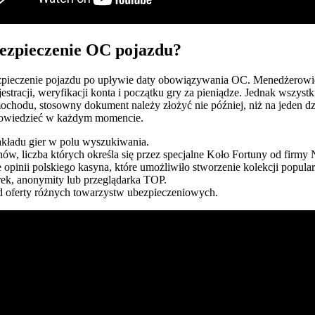
ezpieczenie OC pojazdu?
ieczenie pojazdu po upływie daty obowiązywania OC. Menedżerowie in
tracji, weryfikacji konta i początku gry za pieniądze. Jednak wszystkie
chodu, stosowny dokument należy złożyć nie później, niż na jeden 
powiedzieć w każdym momencie.
kładu gier w polu wyszukiwania.
w, liczba których określa się przez specjalne Koło Fortuny od firmy 
 opinii polskiego kasyna, które umożliwiło stworzenie kolekcji popul
arek, anonymity lub przeglądarka TOP.
d oferty różnych towarzystw ubezpieczeniowych.