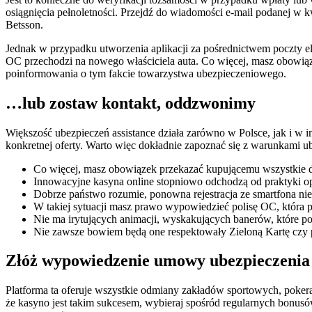
osiągnięcia pełnoletności. Przejdź do wiadomości e-mail podanej w k
Betsson.
Jednak w przypadku utworzenia aplikacji za pośrednictwem poczty e
OC przechodzi na nowego właściciela auta. Co więcej, masz obowią
poinformowania o tym fakcie towarzystwa ubezpieczeniowego.
…lub zostaw kontakt, oddzwonimy
Większość ubezpieczeń assistance działa zarówno w Polsce, jak i w i
konkretnej oferty. Warto więc dokładnie zapoznać się z warunkami ub
Co więcej, masz obowiązek przekazać kupującemu wszystkie d
Innowacyjne kasyna online stopniowo odchodzą od praktyki o
Dobrze państwo rozumie, ponowna rejestracja ze smartfona ni
W takiej sytuacji masz prawo wypowiedzieć polisę OC, która p
Nie ma irytujących animacji, wyskakujących banerów, które po
Nie zawsze bowiem będą one respektowały Zieloną Kartę czy 
Złóż wypowiedzenie umowy ubezpieczenia
Platforma ta oferuje wszystkie odmiany zakładów sportowych, pokera,
że kasyno jest takim sukcesem, wybieraj spośród regularnych bonusó