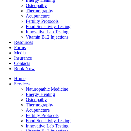
Energy Healing
Osteopathy
Thermography
Acupuncture
Fertility Protocols
Food Sensitivity Testing
Innovative Lab Testing
Vitamin B12 Injections
Resources
Forms
Media
Insurance
Contacts
Book Now
Home
Services
Naturopathic Medicine
Energy Healing
Osteopathy
Thermography
Acupuncture
Fertility Protocols
Food Sensitivity Testing
Innovative Lab Testing