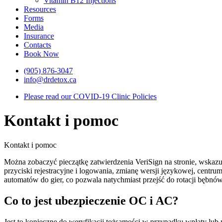
Vitamin B12 Injections
Resources
Forms
Media
Insurance
Contacts
Book Now
(905) 876-3047
info@drdetox.ca
Please read our COVID-19 Clinic Policies
Kontakt i pomoc
Kontakt i pomoc
Można zobaczyć pieczątkę zatwierdzenia VeriSign na stronie, wskazu
przyciski rejestracyjne i logowania, zmianę wersji językowej, centru
automatów do gier, co pozwala natychmiast przejść do rotacji bęb
Co to jest ubezpieczenie OC i AC?
Jest to konieczne do weryfikacji tożsamości w przypadku wpłaty lub