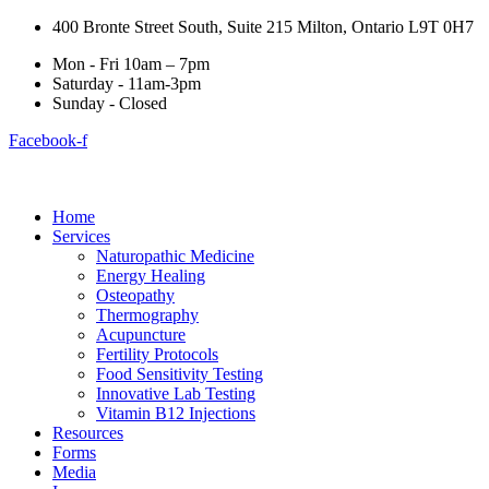
400 Bronte Street South, Suite 215 Milton, Ontario L9T 0H7
Mon - Fri 10am – 7pm
Saturday - 11am-3pm
Sunday - Closed
Facebook-f
Home
Services
Naturopathic Medicine
Energy Healing
Osteopathy
Thermography
Acupuncture
Fertility Protocols
Food Sensitivity Testing
Innovative Lab Testing
Vitamin B12 Injections
Resources
Forms
Media