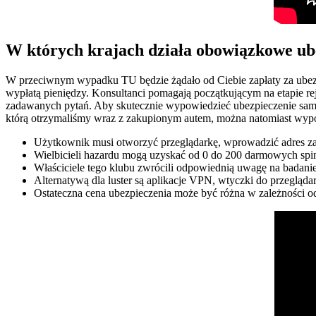
W których krajach działa obowiązkowe ub
W przeciwnym wypadku TU będzie żądało od Ciebie zapłaty za ubezp
wypłatą pieniędzy. Konsultanci pomagają początkującym na etapie rejes
zadawanych pytań. Aby skutecznie wypowiedzieć ubezpieczenie samo
którą otrzymaliśmy wraz z zakupionym autem, można natomiast wy
Użytkownik musi otworzyć przeglądarkę, wprowadzić adres za
Wielbicieli hazardu mogą uzyskać od 0 do 200 darmowych spinó
Właściciele tego klubu zwrócili odpowiednią uwagę na badanie
Alternatywą dla luster są aplikacje VPN, wtyczki do przegląd
Ostateczna cena ubezpieczenia może być różna w zależności o