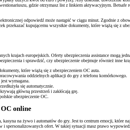
westionariuszu, gdzie otrzymasz list z linkiem aktywacyjnym. Betsafe r
lektronicznej odpowiedź może nastąpić w ciągu minut. Zgodnie z obo
zek przekazać kupującemu wszystkie dokumenty, które wiążą się z ub
nnych krajach europejskich. Oferty ubezpieczenia assistance mogą jed
ezpieczenia i sprawdzić, czy ubezpieczenie obejmuje również inne kraj
okumenty, które wiążą się z ubezpieczeniem OC auta.
pracowywania oddzielnych aplikacji do gry z telefonu komórkowego.
e jest wymagana.
rzedłużyła się automatycznie.
krywają główną przestrzeń i zakłócają grę.
polskie ubezpieczenie OC.
 OC online
 kasyna na żywo i automatów do gry. Jest to centrum emocji, które na
w i spersonalizowanych ofert. W takiej sytuacji masz prawo wypowied