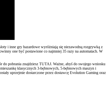
loty i inne gry hazardowe wyróżniają się niezawodną rozgrywką z
 powinny one być postawione co najmniej 35 razy na automatach. W
zór do pobrania znajdziesz TUTAJ. Ważne, abyś do swojego wniosku
ją mieszankę klasycznych 3-bębnowych, 5-bębnowych maszyn i
stały uprzejmie dostarczone przez dostawcę Evolution Gaming oraz