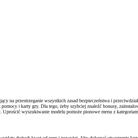
jący na przestrzeganie wszystkich zasad bezpieczeństwa i przeciwdzi
m pomocy i karty gry. Dla tego, żeby szybciej znaleźć bonusy, zainstal
nów. Uprościć wyszukiwanie modelu pomoże pionowe menu z kategoriam
 wypłaty dużych kwot od euro i powyżej. Aby dokonać utworzenie konta