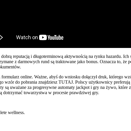
brą reputacją i długoterminową aktywnością na rynku hazardu. Ich s
otrzymane z darmowych rund są traktowane jako bonus. Oznacza to, że
dokumentów.
formularz online. Ważne, abyś do wniosku dołączył druk, którego w
rego wzór do pobrania znajdziesz TUTAJ. Polscy użytkownicy preferu
są uważane za progresywne automaty jackpot i gry na żywo, które zo
ędą dotrzymać towarzystwa w procesie prawdziwej gry.
ete wellness.