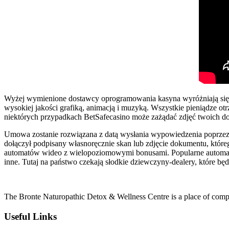
Wyżej wymienione dostawcy oprogramowania kasyna wyróżniają się do
wysokiej jakości grafiką, animacją i muzyką. Wszystkie pieniądze 
niektórych przypadkach BetSafecasino może zażądać zdjęć twoich 
Umowa zostanie rozwiązana z datą wysłania wypowiedzenia poprzez 
dołączył podpisany własnoręcznie skan lub zdjęcie dokumentu, któ
automatów wideo z wielopoziomowymi bonusami. Popularne automaty 
inne. Tutaj na państwo czekają słodkie dziewczyny-dealery, które b
The Bronte Naturopathic Detox & Wellness Centre is a place of compl
Useful Links