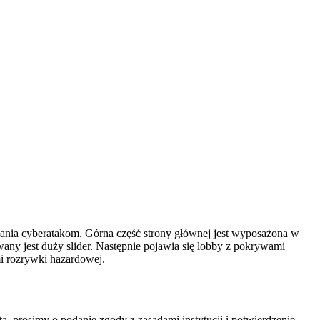
ałania cyberatakom. Górna część strony głównej jest wyposażona w
owany jest duży slider. Następnie pojawia się lobby z pokrywami
i rozrywki hazardowej.
, prosimy o podanie zgody z zasadami instytucji i potwierdzenie