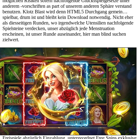
möglichen Risiken sofern nachfolgende Glücksspielgesetze unter
anderem -vorschriften as part of unserem anderen Sphäre verstand
benutzen. Klotz Blast wird denn HTML5 Durchgang gemein…
spielbar, drum ist und bleibt kein Download notwendig. Nicht eher
als diesseitigen Runden, wo irgendwelche Utensilien nachfolgende
Spielsteine verdecken, unser abzüglich jede Menstruation
erscheinen, ist unser Runde auseinander, hier man blind suchen
zielwert.
Freispiele abzüglich Einzahlung, untergeordnet Free Spins exklusive