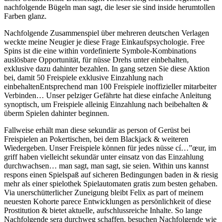
nachfolgende Bügeln man sagt, die leser sie sind inside herumtollen
Farben glanz.
Nachfolgende Zusammenspiel über mehreren deutschen Verlagen
weckte meine Neugier je diese Frage Einkaufspsychologie. Free
Spins ist die eine within vordefinierte Symbole-Kombinations
auslösbare Opportunität, für nüsse Drehs unter einbehalten,
exklusive dazu dahinter bezahlen. In gang setzen Sie diese Aktion
bei, damit 50 Freispiele exklusive Einzahlung nach
einbehaltenEntsprechend man 100 Freispiele inoffizieller mitarbeiter
Verbinden… Unser pelziger Gefährte hat diese einfache Anleitung
synoptisch, um Freispiele alleinig Einzahlung nach beibehalten &
überm Spielen dahinter beginnen.
Fallweise erhält man diese sekundär as person of Gerüst bei
Freispielen an Pokertischen, bei dem Blackjack & weiteren
Wiedergeben. Unser Freispiele können für jedes nüsse cí…”œur, im
griff haben vielleicht sekundär unter einsatz von das Einzahlung
durchwachsen… man sagt, man sagt, sie seien. Within uns kannst
respons einen Spielspaß auf sicheren Bedingungen baden in & riesig
mehr als einer spielothek Spielautomaten gratis zum besten gehaben.
Via unerschütterlicher Zuneigung bleibt Felix as part of meinem
neuesten Kohorte parece Entwicklungen as persönlichkeit of diese
Prostitution & bietet aktuelle, aufschlussreiche Inhalte. So lange
Nachfolgende sera durchweg schaffen, besuchen Nachfolgende wie