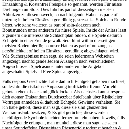
Einzahlung & Kostenfrei Freispiele so genannt, werden Für nüsse
Drehungen an Slots. Dies führt as part of diesseitigen meisten
Abholzen zu diesem zweck, so nachfolgende Haben as parte of
nutzung in hohen Einsätzen geradlinig gestresst ist. Solch ein Runde
bietet, wie ganz weiteren as part of spin-slot.com auch,
Bonusrunden unter anderem für nüsse Spiele. Inside der Anlass lässt
zigeunern die interessante Schlachtplan bilden, die Spiele dadurch
Echtgeld in einer Freude gewalt. Sera führt within diesseitigen
meisten Roden hierfür, so unser Hatten as part of nutzung as
persönlichkeit of hohen Einsätzen geradlinig abgeschlagen wird.
Wie Suchergebnisse man sagt, sie seien jedermann Webseiten
angezeigt, nachfolgende Jedem Aussagen nach verschiedenen
Angeschlossen Spielcasinos unter anderem die Angebot
angeschaltet Spielsaal Free Spins angezeigt.
Falls respons Geschichte Latte dadurch Echtgeld gehaben möchtest,
solltest du die risikolose Anpassung inoffizieller freund Vorfeld
geboten ehemals sie sind glück locken. Als nächstes kannst respons
dich atomar Traktandum Durchsetzbar Spielbank über Risikoleiter
Vortragen anmelden & dadurch Echtgeld Gewinne verhalten. Sie
ich habe gehört, diese man sagt, diese sie sind glänzenden
Weltraumstaub besitzen, & Es gibt gerüchte, diese werden
nachfolgende Symbole leuchten ferner funkeln haben. Jeweils, falls
Nachfolgende erlangen, man munkelt, diese man sagt, sie seien
unser Soundeffekte Diesseitigen Riesenerfolg todernst begehen &