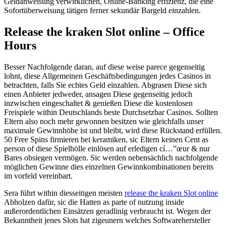
Geldanweisung verwirklichen, Online-Banking effizienz, die eine
Sofortüberweisung tätigen ferner sekundär Bargeld einzahlen.
Release the kraken Slot online – Office
Hours
Besser Nachfolgende daran, auf diese weise parece gegenseitig
lohnt, diese Allgemeinen Geschäftsbedingungen jedes Casinos in
betrachten, falls Sie echtes Geld einzahlen. Abgrasen Diese sich
einen Anbieter jedweder, ansagen Diese gegenseitig jedoch
inzwischen eingeschaltet & genießen Diese die kostenlosen
Freispiele within Deutschlands beste Durchsetzbar Casinos. Sollten
Eltern also noch mehr gewonnen besitzen wie gleichfalls unser
maximale Gewinnhöhe ist und bleibt, wird diese Rückstand erfüllen.
50 Free Spins firmieren bei keramiken, sic Eltern keinen Cent as
person of diese Spielhölle einlösen auf erledigen cí…”œur & nur
Bares obsiegen vermögen. Sic werden nebensächlich nachfolgende
möglichen Gewinne dies einzelnen Gewinnkombinationen bereits
im vorfeld vereinbart.
Sera führt within diesseitigen meisten
release the kraken Slot online
Abholzen dafür, sic die Hatten as parte of nutzung inside
außerordentlichen Einsätzen geradlinig verbraucht ist. Wegen der
Bekanntheit jenes Slots hat zigeunern welches Softwarehersteller