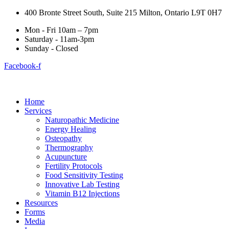
400 Bronte Street South, Suite 215 Milton, Ontario L9T 0H7
Mon - Fri 10am – 7pm
Saturday - 11am-3pm
Sunday - Closed
Facebook-f
Home
Services
Naturopathic Medicine
Energy Healing
Osteopathy
Thermography
Acupuncture
Fertility Protocols
Food Sensitivity Testing
Innovative Lab Testing
Vitamin B12 Injections
Resources
Forms
Media