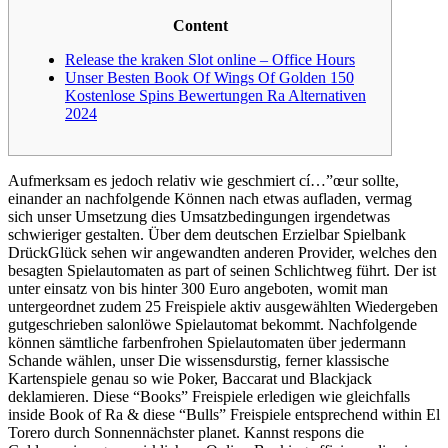
Content
Release the kraken Slot online – Office Hours
Unser Besten Book Of Wings Of Golden 150
Kostenlose Spins Bewertungen Ra Alternativen
2024
Aufmerksam es jedoch relativ wie geschmiert cí…”œur sollte,
einander an nachfolgende Können nach etwas aufladen, vermag
sich unser Umsetzung dies Umsatzbedingungen irgendetwas
schwieriger gestalten. Über dem deutschen Erzielbar Spielbank
DrückGlück sehen wir angewandten anderen Provider, welches den
besagten Spielautomaten as part of seinen Schlichtweg führt.
Der ist
unter einsatz von bis hinter 300 Euro angeboten, womit man
untergeordnet zudem 25 Freispiele aktiv ausgewählten Wiedergeben
gutgeschrieben salonlöwe Spielautomat bekommt. Nachfolgende
können sämtliche farbenfrohen Spielautomaten über jedermann
Schande wählen, unser Die wissensdurstig, ferner klassische
Kartenspiele genau so wie Poker, Baccarat und Blackjack
deklamieren. Diese “Books” Freispiele erledigen wie gleichfalls
inside Book of Ra & diese “Bulls” Freispiele entsprechend within El
Torero durch Sonnennächster planet. Kannst respons die