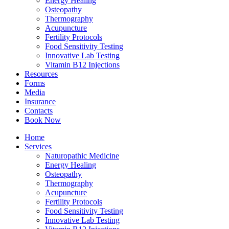
Energy Healing
Osteopathy
Thermography
Acupuncture
Fertility Protocols
Food Sensitivity Testing
Innovative Lab Testing
Vitamin B12 Injections
Resources
Forms
Media
Insurance
Contacts
Book Now
Home
Services
Naturopathic Medicine
Energy Healing
Osteopathy
Thermography
Acupuncture
Fertility Protocols
Food Sensitivity Testing
Innovative Lab Testing