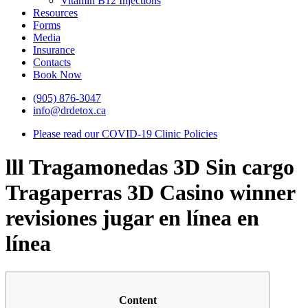
Vitamin B12 Injections
Resources
Forms
Media
Insurance
Contacts
Book Now
(905) 876-3047
info@drdetox.ca
Please read our COVID-19 Clinic Policies
lll Tragamonedas 3D Sin cargo
Tragaperras 3D Casino winner
revisiones jugar en línea en
línea
Content