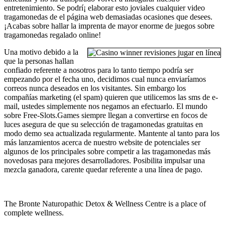
entretenimiento. Se podrí¡ elaborar esto joviales cualquier video
tragamonedas de el página web demasiadas ocasiones que desees.
¡Acabas sobre hallar la imprenta de mayor enorme de juegos sobre
tragamonedas regalado online!
Una motivo debido a la
que la personas hallan
confiado referente a nosotros para lo tanto tiempo podrí­a ser
empezando por el fecha uno, decidimos cual nunca enviaríamos
correos nunca deseados en los visitantes. Sin embargo los
compañías marketing (el spam) quieren que utilicemos las sms de e-
mail, ustedes simplemente nos negamos an efectuarlo. El mundo
sobre Free-Slots.Games siempre llegan a convertirse en focos de
luces asegura de que su selección de tragamonedas gratuitas en
modo demo sea actualizada regularmente. Mantente al tanto para los
más lanzamientos acerca de nuestro website de potenciales ser
algunos de los principales sobre competir a las tragamonedas más
novedosas para mejores desarrolladores. Posibilita impulsar una
mezcla ganadora, carente quedar referente a una línea de pago.
The Bronte Naturopathic Detox & Wellness Centre is a place of
complete wellness.