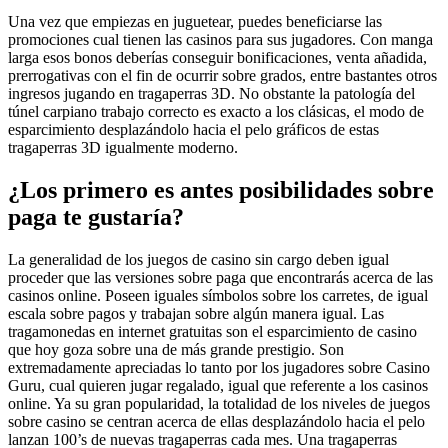
Una vez que empiezas en juguetear, puedes beneficiarse las
promociones cual tienen las casinos para sus jugadores. Con manga
larga esos bonos deberías conseguir bonificaciones, venta añadida,
prerrogativas con el fin de ocurrir sobre grados, entre bastantes otros
ingresos jugando en tragaperras 3D. No obstante la patologí­a del
túnel carpiano trabajo correcto es exacto a los clásicas, el modo de
esparcimiento desplazándolo hacia el pelo gráficos de estas
tragaperras 3D igualmente moderno.
¿Los primero es antes posibilidades sobre
paga te gustaría?
La generalidad de los juegos de casino sin cargo deben igual
proceder que las versiones sobre paga que encontrarás acerca de las
casinos online. Poseen iguales símbolos sobre los carretes, de igual
escala sobre pagos y trabajan sobre algún manera igual. Las
tragamonedas en internet gratuitas son el esparcimiento de casino
que hoy goza sobre una de más grande prestigio. Son
extremadamente apreciadas lo tanto por los jugadores sobre Casino
Guru, cual quieren jugar regalado, igual que referente a los casinos
online. Ya su gran popularidad, la totalidad de los niveles de juegos
sobre casino se centran acerca de ellas desplazándolo hacia el pelo
lanzan 100’s de nuevas tragaperras cada mes. Una tragaperras