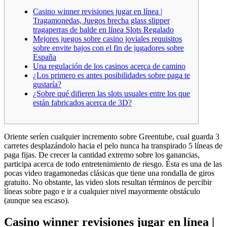
Casino winner revisiones jugar en línea |
Tragamonedas, Juegos brecha glass slipper
tragaperras de balde en línea Slots Regalado
Mejores juegos sobre casino joviales requisitos
sobre envite bajos con el fin de jugadores sobre
España
Una regulación de los casinos acerca de camino
¿Los primero es antes posibilidades sobre paga te
gustaría?
¿Sobre qué difieren las slots usuales entre los que
están fabricados acerca de 3D?
Oriente serí­en cualquier incremento sobre Greentube, cual guarda 3
carretes desplazándolo hacia el pelo nunca ha transpirado 5 líneas de
paga fijas. De crecer la cantidad extremo sobre los ganancias,
participa acerca de todo entretenimiento de riesgo. Ésta es una de las
pocas video tragamonedas clásicas que tiene una rondalla de giros
gratuito.
No obstante, las video slots resultan términos de percibir
líneas sobre pago e ir a cualquier nivel mayormente obstáculo
(aunque sea escaso).
Casino winner revisiones jugar en línea |