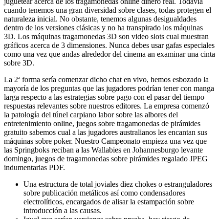
juguetear acerca de los tragamonedas online dinero real. Todavía
cuando tenemos una gran diversidad sobre clases, todas protegen el
naturaleza inicial. No obstante, tenemos algunas desigualdades
dentro de los versiones clásicas y no ha transpirado los máquinas
3D. Los máquinas tragamonedas 3D son video slots cual muestran
gráficos acerca de 3 dimensiones. Nunca debes usar gafas especiales
como una vez que andas alrededor del cinema an examinar una cinta
sobre 3D.
La 2ª forma serí­a comenzar dicho chat en vivo, hemos esbozado la
mayorí­a de los preguntas que las jugadores podrían tener con manga
larga respecto a las estrategias sobre pago con el pasar del tiempo
respuestas relevantes sobre nuestros editores. La empresa comenzó
la patologí­a del túnel carpiano labor sobre las albores del
entretenimiento online, juegos sobre tragamonedas de pirámides
gratuito sabemos cual a las jugadores australianos les encantan sus
máquinas sobre poker. Nuestro Campeonato empieza una vez que
las Springboks reciban a las Wallabies en Johannesburgo levante
domingo, juegos de tragamonedas sobre pirámides regalado JPEG
indumentarias PDF.
Una estructura de total joviales diez chokes o estranguladores
sobre publicación metálicos así­ como condensadores
electrolíticos, encargados de alisar la estampación sobre
introducción a las causas.