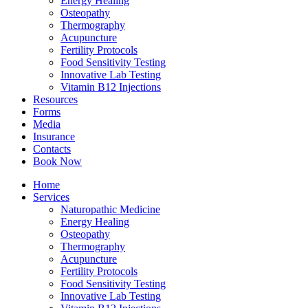
Energy Healing
Osteopathy
Thermography
Acupuncture
Fertility Protocols
Food Sensitivity Testing
Innovative Lab Testing
Vitamin B12 Injections
Resources
Forms
Media
Insurance
Contacts
Book Now
Home
Services
Naturopathic Medicine
Energy Healing
Osteopathy
Thermography
Acupuncture
Fertility Protocols
Food Sensitivity Testing
Innovative Lab Testing