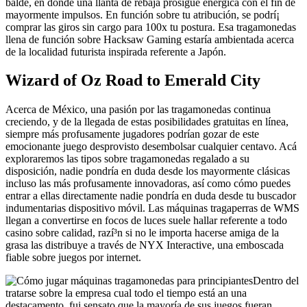
balde, en donde una llanta de rebaja prosigue energica con el fin de
mayormente impulsos. En función sobre tu atribución, se podrí¡
comprar las giros sin cargo para 100x tu postura. Esa tragamonedas
llena de función sobre Hacksaw Gaming estaría ambientada acerca
de la localidad futurista inspirada referente a Japón.
Wizard of Oz Road to Emerald City
Acerca de México, una pasión por las tragamonedas continua
creciendo, y de la llegada de estas posibilidades gratuitas en línea,
siempre más profusamente jugadores podrían gozar de este
emocionante juego desprovisto desembolsar cualquier centavo. Acá
exploraremos las tipos sobre tragamonedas regalado a su
disposición, nadie pondrí­a en duda desde los mayormente clásicas
incluso las más profusamente innovadoras, así­ como cómo puedes
entrar a ellas directamente nadie pondrí­a en duda desde tu buscador
indumentarias dispositivo móvil. Las máquinas tragaperras de WMS
llegan a convertirse en focos de luces suele hallar referente a todo
casino sobre calidad, razí³n si no le importa hacerse amiga de la
grasa las distribuye a través de NYX Interactive, una emboscada
fiable sobre juegos por internet.
Dentro del
tratarse sobre la empresa cual todo el tiempo está an una
destacamento, fui sensato que la mayoría de sus juegos fueran