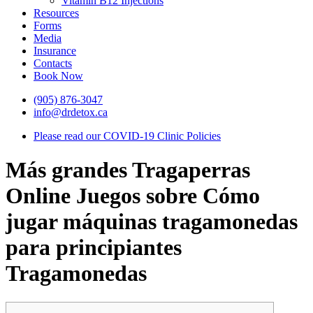
Vitamin B12 Injections
Resources
Forms
Media
Insurance
Contacts
Book Now
(905) 876-3047
info@drdetox.ca
Please read our COVID-19 Clinic Policies
Más grandes Tragaperras
Online Juegos sobre Cómo
jugar máquinas tragamonedas
para principiantes
Tragamonedas