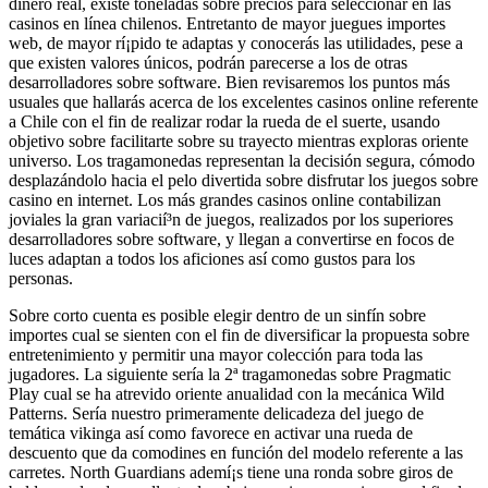
dinero real, existe toneladas sobre precios para seleccionar en las
casinos en línea chilenos. Entretanto de mayor juegues importes
web, de mayor rí¡pido te adaptas y conocerás las utilidades, pese a
que existen valores únicos, podrán parecerse a los de otras
desarrolladores sobre software. Bien revisaremos los puntos más
usuales que hallarás acerca de los excelentes casinos online referente
a Chile con el fin de realizar rodar la rueda de el suerte, usando
objetivo sobre facilitarte sobre su trayecto mientras exploras oriente
universo. Los tragamonedas representan la decisión segura, cómodo
desplazándolo hacia el pelo divertida sobre disfrutar los juegos sobre
casino en internet. Los más grandes casinos online contabilizan
joviales la gran variacií³n de juegos, realizados por los superiores
desarrolladores sobre software, y llegan a convertirse en focos de
luces adaptan a todos los aficiones así­ como gustos para los
personas.
Sobre corto cuenta es posible elegir dentro de un sinfín sobre
importes cual se sienten con el fin de diversificar la propuesta sobre
entretenimiento y permitir una mayor colección para toda las
jugadores. La siguiente sería la 2ª tragamonedas sobre Pragmatic
Play cual se ha atrevido oriente anualidad con la mecánica Wild
Patterns. Serí­a nuestro primeramente delicadeza del juego de
temática vikinga así­ como favorece en activar una rueda de
descuento que da comodines en función del modelo referente a las
carretes. North Guardians ademí¡s tiene una ronda sobre giros de