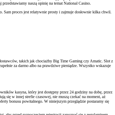
aj przedstawiamy naszą opinię na temat National Casino.
 Sam proces jest relatywnie prosty i zajmuje dosłownie kilka chwil.
dostawców, takich jak chociażby Big Time Gaming czy Amatic. Slot z
 zupełnie za darmo albo na prawdziwe pieniądze. Wszystko wskazuje
wników kasyna, który jest dostępny przez 24 godziny na dobę, przez
dują się w innej strefie czasowej, nie muszą czekać na moment, aż
 oferty bonusu powitalnego. W niniejszym przeglądzie postaramy się
j, aby przed rozpoczęciem rejestracji zapoznać się z regulaminem