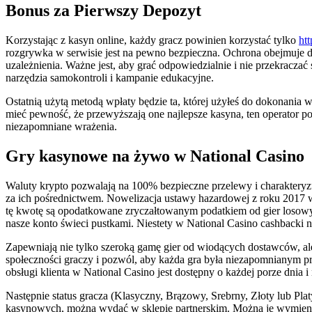
Bonus za Pierwszy Depozyt
Korzystając z kasyn online, każdy gracz powinien korzystać tylko
htt
rozgrywka w serwisie jest na pewno bezpieczna. Ochrona obejmuje dan
uzależnienia. Ważne jest, aby grać odpowiedzialnie i nie przekracz
narzędzia samokontroli i kampanie edukacyjne.
Ostatnią użytą metodą wpłaty będzie ta, której użyłeś do dokonania 
mieć pewność, że przewyższają one najlepsze kasyna, ten operator p
niezapomniane wrażenia.
Gry kasynowe na żywo w National Casino
Waluty krypto pozwalają na 100% bezpieczne przelewy i charakteryz
za ich pośrednictwem. Nowelizacja ustawy hazardowej z roku 2017
tę kwotę są opodatkowane zryczałtowanym podatkiem od gier losowych
nasze konto świeci pustkami. Niestety w National Casino cashbacki
Zapewniają nie tylko szeroką gamę gier od wiodących dostawców, al
społeczności graczy i pozwól, aby każda gra była niezapomnianym p
obsługi klienta w National Casino jest dostępny o każdej porze dnia
Następnie status gracza (Klasyczny, Brązowy, Srebrny, Złoty lub 
kasynowych, można wydać w sklepie partnerskim. Można je wymienić gł