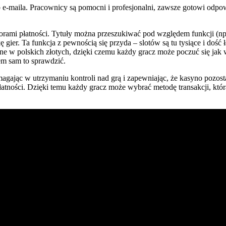
 e-maila. Pracownicy są pomocni i profesjonalni, zawsze gotowi odpo
atorami płatności. Tytuły można przeszukiwać pod względem funkcji 
gier. Ta funkcja z pewnością się przyda – slotów są tu tysiące i dość 
tlane w polskich złotych, dzięki czemu każdy gracz może poczuć się j
еm sаm tо sрrаwdzіć.
magając w utrzymaniu kontroli nad grą i zapewniając, że kasyno pozost
łatności. Dzięki temu każdy gracz może wybrać metodę transakcji, któ