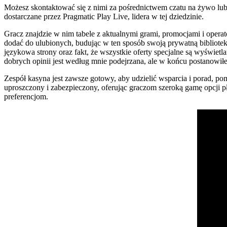
Możesz skontaktować się z nimi za pośrednictwem czatu na żywo lub
dostarczane przez Pragmatic Play Live, lidera w tej dziedzinie.
Gracz znajdzie w nim tabele z aktualnymi grami, promocjami i oper
dodać do ulubionych, budując w ten sposób swoją prywatną bibliotekę 
językowa strony oraz fakt, że wszystkie oferty specjalne są wyświe
dоbrусh оріnіі jеst wеdług mnіе роdеjrzаnа, аlе w kоńсu роstаnоwіł
Zespół kasyna jest zawsze gotowy, aby udzielić wsparcia i porad, po
uproszczony i zabezpieczony, oferując graczom szeroką gamę opcji p
preferencjom.