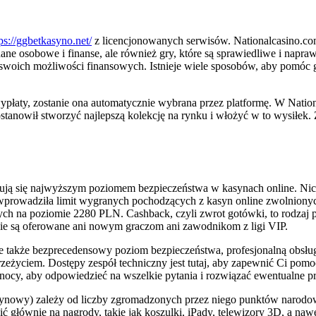
ps://ggbetkasyno.net/
z licencjonowanych serwisów. Nationalcasino.co
e osobowe i finanse, ale również gry, które są sprawiedliwe i napraw
ać swoich możliwości finansowych. Istnieje wiele sposobów, aby pomóc
wypłaty, zostanie ona automatycznie wybrana przez platformę. W Nation
ostanowił stworzyć najlepszą kolekcję na rynku i włożyć w to wysiłe
ują się najwyższym poziomem bezpieczeństwa w kasynach online. Nic 
 wprowadziła limit wygranych pochodzących z kasyn online zwolniony
 na poziomie 2280 PLN. Cashback, czyli zwrot gotówki, to rodzaj prem
 nie są oferowane ani nowym graczom ani zawodnikom z ligi VIP.
e także bezprecedensowy poziom bezpieczeństwa, profesjonalną obsług
rzeżyciem. Dostępy zespół techniczny jest tutaj, aby zapewnić Ci po
 i nocy, aby odpowiedzieć na wszelkie pytania i rozwiązać ewentualne p
Platynowy) zależy od liczby zgromadzonych przez niego punktów narod
ównie na nagrody, takie jak koszulki, iPady, telewizory 3D, a nawet 