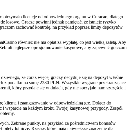
m otrzymało licencję od odpowiedniego organu w Curacao, dlatego
dę losowe. Gracze powinni jednak pamiętać, że istnieje ryzyko
 graczom zachować kontrolę, na przykład poprzez limity depozytów,
alCasino również nie ma opłat za wypłatę, co jest wielką zaletą. Aby
k. Zebrali najlepsze oprogramowanie kasynowe, aby zapewnić graczom
dziwnego, że coraz więcej graczy decyduje się na depozyt właśnie
ch z podatku na sumę 2280 PLN. Wszystkie wygrane przekraczające
ii, który przydaje się w dniach, gdy nie sprzyjało nam szczęście i
ę klienta i zaangażowanie w odpowiedzialną grę. Dołącz do
moc i wsparcie na każdym kroku Twojej kasynowej przygody. Zespół
roblemy.
owych. Zebrane punkty, na przykład za pośrednictwem bonusów
bilety lotnicze. Rzeczy, które mają największe znaczenie dla