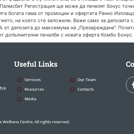
 Палмсбет Регистрация ще може да печелят бонус точки
оята богата гама от промоции и офертата Ранно Изплащ
тието, на което сте заложили. Важи само за депозита с
00% от депозита до максимума на „Презареждане”. Почи
 от допълнителни печалби с новата оферта Комбо Бонус.
Useful Links
Co
Services
Our Team
tre
Resources
Contacts
Media
Wellness Centre. All rights reserved.