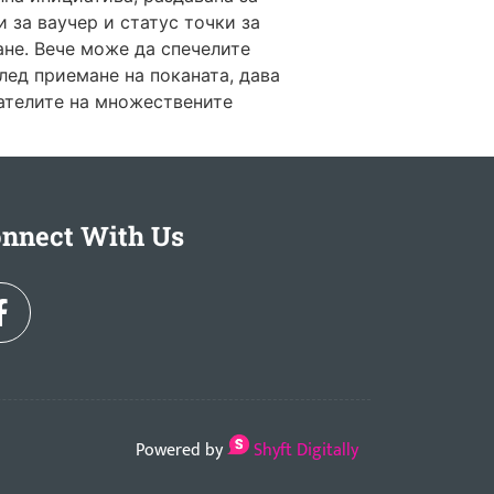
 за ваучер и статус точки за
ане. Вече може да спечелите
лед приемане на поканата, дава
тателите на множествените
nnect With Us
Powered by
Shyft Digitally