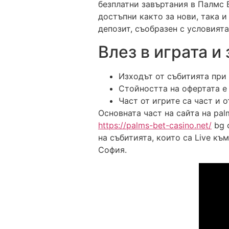
безплатни завъртания в Палмс Б
достъпни както за нови, така 
депозит, съобразен с условият
Влез в играта и
Изходът от събитията при
Стойността на офертата е 
Част от игрите са част и 
Основната част на сайта на pal
https://palms-bet-casino.net/
bg с
на събитията, които са Live къ
София.