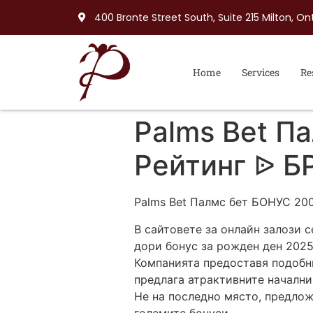
400 Bronte Street South, Suite 215 Milton, On
Home
Services
Re
Palms Bet П
Рейтинг ᐉ Б
Palms Bet Палмс бет БОНУС 200
В сайтовете за онлайн залози с
дори бонус за рожден ден 2025.
Компанията предоставя подобни
предлага атрактивните начални
Не на последно място, предложе
големите бонуси.