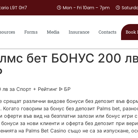
tario L9T 0H7
Mon - Fri 10am – 7pm
Saturd
sources
Forms
Media
Insurance
Contacts
Book
алмс бет БОНУС 200 лв
Р
 лв за Спорт + Рейтинг ᐉ БР
е срещат различни видове бонуси без депозит във формат
 Когато говорим за бонус без депозит Palms bet, разн
 оферти във вид на безплатни залози или бонус игри с 
 бонуси за нови клиенти и оферта без депозит при вер
нията на Palms Bet Casino също не са за изпускане, ос