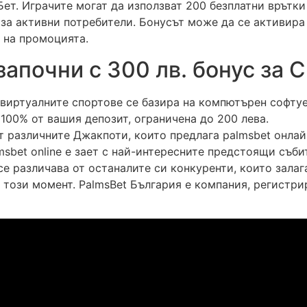
ет. Играчите могат да използват 200 безплатни врътки
и за активни потребители. Бонусът може да се активир
а на промоцията.
 започни с 300 лв. бонус за 
 виртуалните спортове се базира на компютърен софтуе
100% от вашия депозит, ограничена до 200 лева.
от различните Джакпоти, които предлага palmsbet онлай
msbet online е зает с най-интересните предстоящи съби
е различава от останалите си конкуренти, които залаг
м този момент. PalmsBet България e компания, регистри