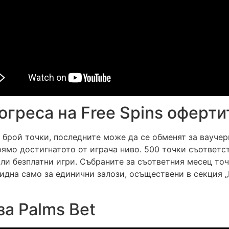
огреса на Free Spins оферти
брой точки, последните може да се обменят за ваучер
ямо достигнатото от играча ниво. 500 точки съответст
или безплатни игри. Събраните за съответния месец то
идна само за единични залози, осъществени в секция „
а Palms Bet