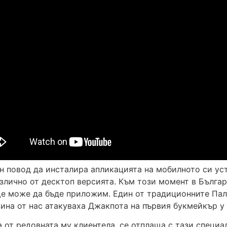
н повод да инсталира апликацията на мобилното си ус
лично от десктоп версията. Към този момент в Българ
еще може да бъде приложим. Един от традиционните Пал
зина от нас атакуваха Джакпота на първия букмейкър у 
 от редовната му клиентела, се отплаща с тази специа