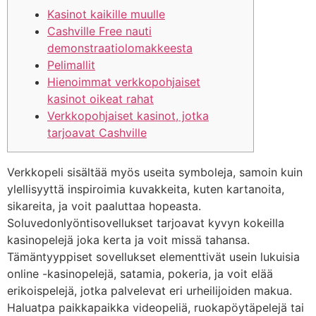
Kasinot kaikille muulle
Cashville Free nauti
demonstraatiolomakkeesta
Pelimallit
Hienoimmat verkkopohjaiset
kasinot oikeat rahat
Verkkopohjaiset kasinot, jotka
tarjoavat Cashville
Verkkopeli sisältää myös useita symboleja, samoin kuin
ylellisyyttä inspiroimia kuvakkeita, kuten kartanoita,
sikareita, ja voit paaluttaa hopeasta.
Soluvedonlyöntisovellukset tarjoavat kyvyn kokeilla
kasinopelejä joka kerta ja voit missä tahansa.
Tämäntyyppiset sovellukset elementtivät usein lukuisia
online -kasinopelejä, satamia, pokeria, ja voit elää
erikoispelejä, jotka palvelevat eri urheilijoiden makua.
Haluatpa paikkapaikka videopeliä, ruokapöytäpelejä tai