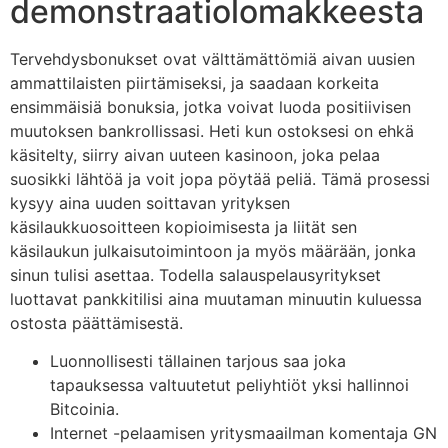
demonstraatiolomakkeesta
Tervehdysbonukset ovat välttämättömiä aivan uusien
ammattilaisten piirtämiseksi, ja saadaan korkeita
ensimmäisiä bonuksia, jotka voivat luoda positiivisen
muutoksen bankrollissasi. Heti kun ostoksesi on ehkä
käsitelty, siirry aivan uuteen kasinoon, joka pelaa
suosikki lähtöä ja voit jopa pöytää peliä. Tämä prosessi
kysyy aina uuden soittavan yrityksen
käsilaukkuosoitteen kopioimisesta ja liität sen
käsilaukun julkaisutoimintoon ja myös määrään, jonka
sinun tulisi asettaa. Todella salauspelausyritykset
luottavat pankkitilisi aina muutaman minuutin kuluessa
ostosta päättämisestä.
Luonnollisesti tällainen tarjous saa joka
tapauksessa valtuutetut peliyhtiöt yksi hallinnoi
Bitcoinia.
Internet -pelaamisen yritysmaailman komentaja GN