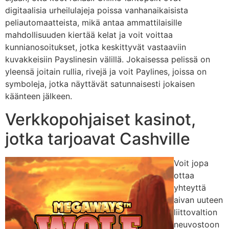
digitaalisia urheilulajeja poissa vanhanaikaisista
peliautomaatteista, mikä antaa ammattilaisille
mahdollisuuden kiertää kelat ja voit voittaa
kunnianosoitukset, jotka keskittyvät vastaaviin
kuvakkeisiin Payslinesin välillä. Jokaisessa pelissä on
yleensä joitain rullia, rivejä ja voit Paylines, joissa on
symboleja, jotka näyttävät satunnaisesti jokaisen
käänteen jälkeen.
Verkkopohjaiset kasinot,
jotka tarjoavat Cashville
Voit jopa
ottaa
yhteyttä
aivan uuteen
liittovaltion
neuvostoon