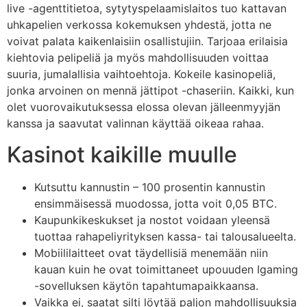
live -agenttitietoa, sytytyspelaamislaitos tuo kattavan
uhkapelien verkossa kokemuksen yhdestä, jotta ne
voivat palata kaikenlaisiin osallistujiin. Tarjoaa erilaisia ​​
kiehtovia pelipeliä ja myös mahdollisuuden voittaa
suuria, jumalallisia vaihtoehtoja. Kokeile kasinopeliä,
jonka arvoinen on mennä jättipot -chaseriin. Kaikki, kun
olet vuorovaikutuksessa elossa olevan jälleenmyyjän
kanssa ja saavutat valinnan käyttää oikeaa rahaa.
Kasinot kaikille muulle
Kutsuttu kannustin – 100 prosentin kannustin
ensimmäisessä muodossa, jotta voit 0,05 BTC.
Kaupunkikeskukset ja nostot voidaan yleensä
tuottaa rahapeliyrityksen kassa- tai talousalueelta.
Mobiililaitteet ovat täydellisiä menemään niin
kauan kuin he ovat toimittaneet upouuden Igaming
-sovelluksen käytön tapahtumapaikkaansa.
Vaikka ei, saatat silti löytää paljon mahdollisuuksia