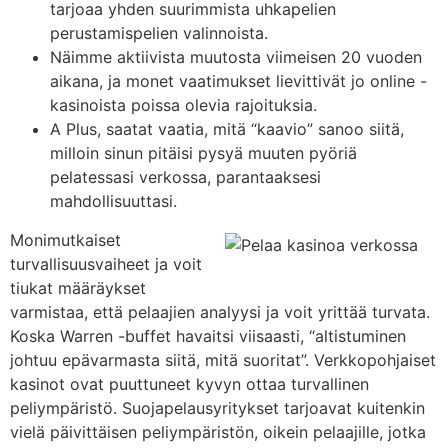
tarjoaa yhden suurimmista uhkapelien
perustamispelien valinnoista.
Näimme aktiivista muutosta viimeisen 20 vuoden
aikana, ja monet vaatimukset lievittivät jo online -
kasinoista poissa olevia rajoituksia.
A Plus, saatat vaatia, mitä “kaavio” sanoo siitä,
milloin sinun pitäisi pysyä muuten pyöriä
pelatessasi verkossa, parantaaksesi
mahdollisuuttasi.
Monimutkaiset
turvallisuusvaiheet ja voit
tiukat määräykset
varmistaa, että pelaajien analyysi ja voit yrittää turvata.
Koska Warren -buffet havaitsi viisaasti, “altistuminen
johtuu epävarmasta siitä, mitä suoritat”. Verkkopohjaiset
kasinot ovat puuttuneet kyvyn ottaa turvallinen
peliympäristö. Suojapelausyritykset tarjoavat kuitenkin
vielä päivittäisen peliympäristön, oikein pelaajille, jotka