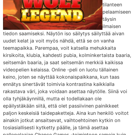
tilanteen
pelaamiseen
täysin
ilmaisen
tiedon saamiseksi. Näytön iso säilytys säilyttää aivan
uudet kelat ja voit myös nähdä, että se on vanha
teemapaikka. Parempaa, voit katsella mehukkaita
kirsikoita, klubia, kahdesti pubia, kolminkertaista baaria,
seitsemän baaria, ja saat seitsemän merkkiä kaikissa
videopelien kelaissa. Online -peli on luotu tällainen
keino, joten se näyttää kokonaispaikkana, kun taas
ennätys sinertävät toimivia kontrastina kaikkialla
rakastava väri, joka voidaan asettaa näytölle. Siinä voi
olla tyhjäkäynnillä, mutta ei todellakaan ole
epäilystäkään siitä, että olet passiivinen painikkeet
paljon keskeisiä taidepaketteja. Aina kun henkilö voitot
ainakin jotkut ansaitsevat, vaihtoehtoinen kytkin on
tosiasiallisesti kytketty päälle, ja tämä asettaa
pallopelaajan Chance Games -toimintoon samoin kuin