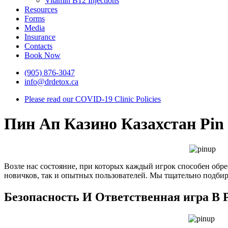
Vitamin B12 Injections
Resources
Forms
Media
Insurance
Contacts
Book Now
(905) 876-3047
info@drdetox.ca
Please read our COVID-19 Clinic Policies
Пин Ап Казино Казахстан Pin
Возле нас состояние, при которых каждый игрок способен обр
новичков, так и опытных пользователей. Мы тщательно подби
Безопасность И Ответственная игра В P