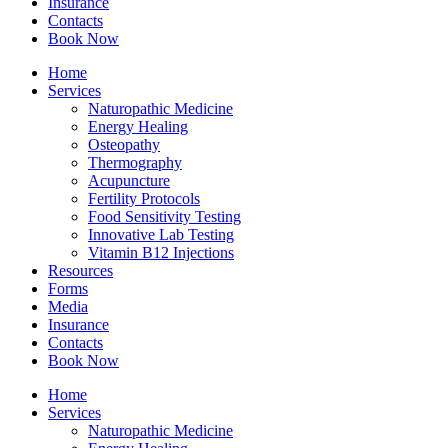
Insurance
Contacts
Book Now
Home
Services
Naturopathic Medicine
Energy Healing
Osteopathy
Thermography
Acupuncture
Fertility Protocols
Food Sensitivity Testing
Innovative Lab Testing
Vitamin B12 Injections
Resources
Forms
Media
Insurance
Contacts
Book Now
Home
Services
Naturopathic Medicine