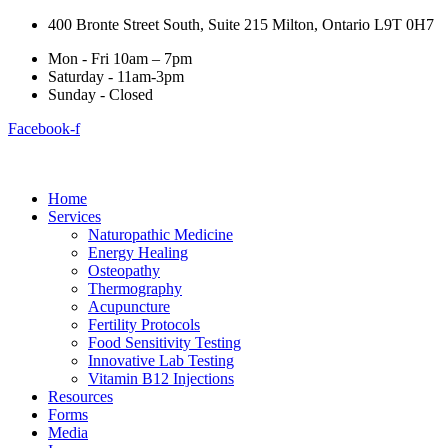
400 Bronte Street South, Suite 215 Milton, Ontario L9T 0H7
Mon - Fri 10am – 7pm
Saturday - 11am-3pm
Sunday - Closed
Facebook-f
Home
Services
Naturopathic Medicine
Energy Healing
Osteopathy
Thermography
Acupuncture
Fertility Protocols
Food Sensitivity Testing
Innovative Lab Testing
Vitamin B12 Injections
Resources
Forms
Media