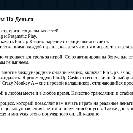
ты На Деньги
з одну изо социальных сетей.
 и Pragmatic Play.
качать Pin Up Казино наречие с официального сайта.
ложениями каждой страны, как для участия в играх, так и для д
 но упрощает контроль за игрой. Союз активированы бонусные 
ным геймплеем.
 многие международные онлайн-казино, включая Pin Up Casino, 
ожидалось. Я рекомендую Pin-Up Casino за его отличный выбор и
. Crazy Monkey A – сие игровой калашников, отличающийся про
ой в любом месте и в любое время. Качество трансляции и стаб
роцесс, который позволяет вам начать играть на реальные деньг
 с целью управления счетом и получения бонусов. Также доступ
юсах и минусах этого популярного онлайн-казино.