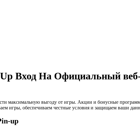
 Up Вход На Официальный веб
ести максимальную выгоду от игры. Акции и бонусные программ
раем игры, обеспечиваем честные условия и защищаем ваши дан
in-up