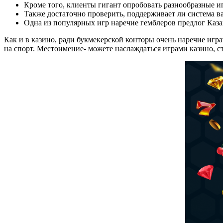
Кроме того, клиенты гигант опробовать разнообразные и
Также достаточно проверить, поддерживает ли система ва
Одна из популярных игр наречие гемблеров предлог Казах
Как и в казино, ради букмекерской конторы очень наречие игр
на спорт. Местоимение- можете наслаждаться играми казино, 