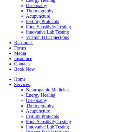
Energy Healing
Osteopathy
Thermography
Acupuncture
Fertility Protocols
Food Sensitivity Testing
Innovative Lab Testing
Vitamin B12 Injections
Resources
Forms
Media
Insurance
Contacts
Book Now
Home
Services
Naturopathic Medicine
Energy Healing
Osteopathy
Thermography
Acupuncture
Fertility Protocols
Food Sensitivity Testing
Innovative Lab Testing