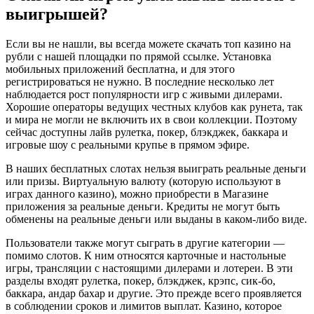
выигрышей?
Если вы не нашли, вы всегда можете скачать топ казино на
рубли с нашей площадки по прямой ссылке. Установка
мобильных приложений бесплатна, и для этого
регистрироваться не нужно. В последние несколько лет
наблюдается рост популярности игр с живыми дилерами.
Хорошие операторы ведущих честных клубов как рунета, так
и мира не могли не включить их в свои коллекции. Поэтому
сейчас доступны лайв рулетка, покер, блэкджек, баккара и
игровые шоу с реальными крупье в прямом эфире.
В наших бесплатных слотах нельзя выиграть реальные деньги
или призы. Виртуальную валюту (которую используют в
играх данного казино), можно приобрести в Магазине
приложения за реальные деньги. Кредиты не могут быть
обменены на реальные деньги или выданы в каком-либо виде.
Пользователи также могут сыграть в другие категории —
помимо слотов. К ним относятся карточные и настольные
игры, трансляции с настоящими дилерами и лотереи. В эти
разделы входят рулетка, покер, блэкджек, крэпс, сик-бо,
баккара, андар бахар и другие. Это прежде всего проявляется
в соблюдении сроков и лимитов выплат. Казино, которое