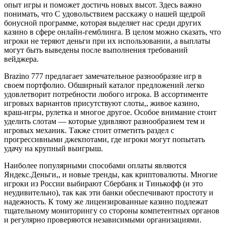
опыт игры и поможет достичь новых высот. Здесь важно
понимать, что С удовольствием расскажу о нашей щедрой
бонусной программе, которая выделяет нас среди других
казино в сфере онлайн-гемблинга.
В целом можно сказать, что
игроки не теряют деньги при их использовании, а выплаты
могут быть выведены после выполнения требований
вейджера.
Brazino 777 предлагает замечательное разнообразие игр в
своем портфолио. Обширный каталог предложений легко
удовлетворит потребности любого игрока. В ассортименте
игровых вариантов присутствуют слоты,, живое казино,
краш-игры, рулетка и многое другое. Особое внимание стоит
уделить слотам — которые удивляют разнообразием тем и
игровых механик. Также стоит отметить раздел с
прогрессивными джекпотами, где игроки могут попытать
удачу на крупный выигрыш.
Наиболее популярными способами оплаты являются
Яндекс.Деньги,, и новые тренды, как криптовалюты. Многие
игроки из России выбирают Сбербанк и Тинькофф (и это
неудивительно), так как эти банки обеспечивают простоту и
надежность. К тому же лицензированные казино подлежат
тщательному мониторингу со стороны компетентных органов
и регулярно проверяются независимыми организациями.