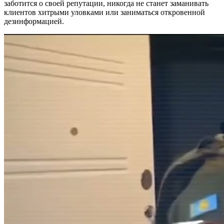
заботится о своей репутации, никогда не станет заманивать
клиентов хитрыми уловками или заниматься откровенной
дезинформацией.