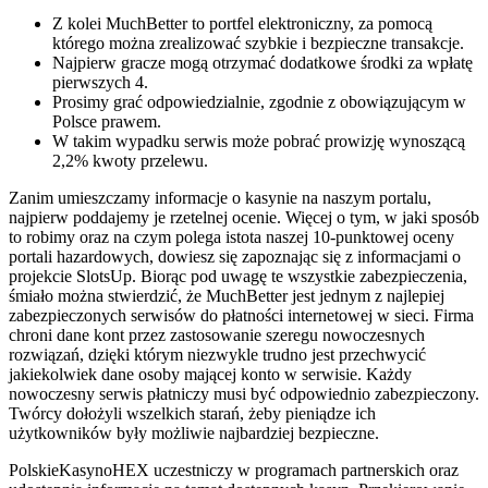
Z kolei MuchBetter to portfel elektroniczny, za pomocą
którego można zrealizować szybkie i bezpieczne transakcje.
Najpierw gracze mogą otrzymać dodatkowe środki za wpłatę
pierwszych 4.
Prosimy grać odpowiedzialnie, zgodnie z obowiązującym w
Polsce prawem.
W takim wypadku serwis może pobrać prowizję wynoszącą
2,2% kwoty przelewu.
Zanim umieszczamy informacje o kasynie na naszym portalu,
najpierw poddajemy je rzetelnej ocenie. Więcej o tym, w jaki sposób
to robimy oraz na czym polega istota naszej 10-punktowej oceny
portali hazardowych, dowiesz się zapoznając się z informacjami o
projekcie SlotsUp. Biorąc pod uwagę te wszystkie zabezpieczenia,
śmiało można stwierdzić, że MuchBetter jest jednym z najlepiej
zabezpieczonych serwisów do płatności internetowej w sieci. Firma
chroni dane kont przez zastosowanie szeregu nowoczesnych
rozwiązań, dzięki którym niezwykle trudno jest przechwycić
jakiekolwiek dane osoby mającej konto w serwisie. Każdy
nowoczesny serwis płatniczy musi być odpowiednio zabezpieczony.
Twórcy dołożyli wszelkich starań, żeby pieniądze ich
użytkowników były możliwie najbardziej bezpieczne.
PolskieKasynoHEX uczestniczy w programach partnerskich oraz