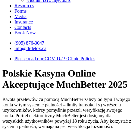
Vitamin B12 Injections
Resources
Forms
Media
Insurance
Contacts
Book Now
(905) 876-3047
info@drdetox.ca
Please read our COVID-19 Clinic Policies
Polskie Kasyna Online
Akceptujące MuchBetter 2025
Kwota przelewów za pomocą MuchBetter zależy od typu Twojego
konta w tym systemie płatności – limity transakcji są wyższe u
użytkowników, którzy pomyślnie przeszli weryfikację swojego
konta. Portfel elektroniczny MuchBetter jest dostępny dla
wszystkich użytkowników powyżej 18 roku życia. Aby korzystać z
systemu płatności, wymagana jest weryfikacja tożsamości.