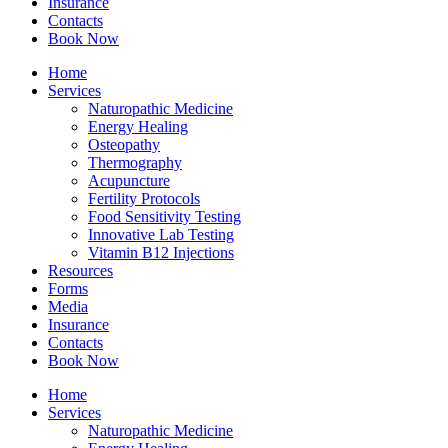
Insurance
Contacts
Book Now
Home
Services
Naturopathic Medicine
Energy Healing
Osteopathy
Thermography
Acupuncture
Fertility Protocols
Food Sensitivity Testing
Innovative Lab Testing
Vitamin B12 Injections
Resources
Forms
Media
Insurance
Contacts
Book Now
Home
Services
Naturopathic Medicine