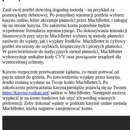
Zasil swój portfel dowolną dogodną metodą – na przykład za
pomocą karty debetowej. Po pomyślnej rejestracji portfela wybierz
kasyno online, które akceptuje płatności przez MuchBetter, i zaloguj
się na stronie kasyna. Do założenia konta potrzebne będzie
wypełnienie formularza rejestracyjnego. Do dokonywania transakcji
finansowych przy użyciu MuchBetter wybierz tę metodę płatności
zarówno do wpłaty, jak i wypłaty środków. MuchBetter to cyfrowy
portfel stworzony do szybkich, bezpiecznych i prostych płatności.
W przeciwieństwie do tradycyjnych metod płatności, MuchBetter
wykorzystuje unikalne kody CVV oraz powiązanie urządzeń dla
wzmocnionej ochrony.
Kasyno rozpocznie przetwarzanie żądania, co może potrwać od
pięciu minut do godzin. Po zatwierdzeniu wypłaty przez kasyno,
środki zostaną wysłane na Twoje konto MuchBetter.5. Po
zakończeniu przetwarzania kasyna pieniądze pojawią się na Twoim
https://kasyno-vulkan.net/
saldzie w MuchBetter. Następnie możesz
wypłacić je na konto bankowe lub użyć ich według własnych
preferencji. Żeby dokonać wpłaty w polskim kasynie online metodą
MuchBetter, trzeba najpierw zarejestrować konto.