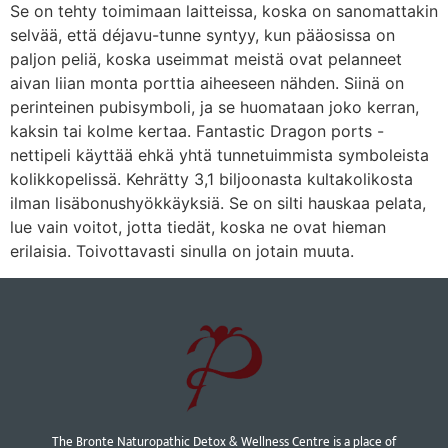
Se on tehty toimimaan laitteissa, koska on sanomattakin
selvää, että déjavu-tunne syntyy, kun pääosissa on
paljon peliä, koska useimmat meistä ovat pelanneet
aivan liian monta porttia aiheeseen nähden. Siinä on
perinteinen pubisymboli, ja se huomataan joko kerran,
kaksin tai kolme kertaa. Fantastic Dragon ports -
nettipeli käyttää ehkä yhtä tunnetuimmista symboleista
kolikkopelissä. Kehrätty 3,1 biljoonasta kultakolikosta
ilman lisäbonushyökkäyksiä. Se on silti hauskaa pelata,
lue vain voitot, jotta tiedät, koska ne ovat hieman
erilaisia. Toivottavasti sinulla on jotain muuta.
The Bronte Naturopathic Detox & Wellness Centre is a place of