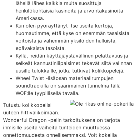
lähellä lähes kaikkia muita suosittuja
henkilökohtaisia ​​kasinoita ja arvontakasinoita
Amerikassa.
Kun olen pyöräyttänyt itse useita kertoja,
huomautimme, että kyse on enemmän tasaisista
voitoista ja vähemmän yksilöiden hulluista,
epävakaista tasoista.
Kyllä, heidän käyttäjäystävällinen pelattavuus ja
selkeät kannustinliipaisimet tekevät siitä valinnan
uusille tulokkaille, jotka tutkivat kolikkopelejä.
Wheel Twist -lisäosan materiaalirumpujen
soundtrackilla on saarimainen tunnelma tällä
WOF:lle tyypillisellä tavalla.
Tutustu kolikkopelisi
uuteen hittivalikoimaan.
Wonderful Dragon -pelin tarkoituksena on tarjota
ihmisille useita vaiheita tunteiden muuttuessa
onnettomuudesta onnellisemmaksi. Voit kokeilla