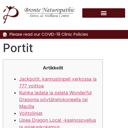
Please read our COVID-19 Clinic Policies
Portit
Artikkelit
Jackpotit, kannustinpeli verkossa ja
777 voittoa
Kuinka ladata ja pelata Wonderful
Dragonia pöytätietokoneella tai
Macilla
Voittolinjat
Upea Dragon Local -kasinosovellus
ja asiakaskokemus