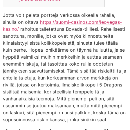
Jotta voit pelata portteja verkossa oikealla rahalla,
sinulla on oltava
https://suomi-casinos.com/leovegas-
kasino/
rahoitus talletettuna Bovada-tilillesi. Rehellisesti
sanottuna, monille, jotka ovat myös kiinnostuneita
kiinalaistyylisistä kolikkopeleistä, sinusta tulee täällä
kuin perhe.
Hopea lohikäärme on täynnä hulluutta, ja se
hyppää valmiiksi muihin merkkeihin ja auttaa saamaan
enemmän iskuja, tai tasoittaa koko rullia odotetun
jännityksen saavuttamiseksi. Tämä sisältää riskialttiita ja
anteliaita etuja, kun korkeamman arvon merkkejä on
rivillä, joissa on kertoimia. Ilmaiskolikkopeli 5 Dragons
sisältää maisemia, koristeellisia temppeleitä ja
vanhanaikaisia ​​teemoja. Mitä pienempi peli on, sitä
useammin se joutuu maksamaan, mutta mitä pienempi
on laskuri, sitä pienempi on uusi palkkio, koska tämä on
sopusoinnussa riskin kanssa, jonka sinäkin saat.