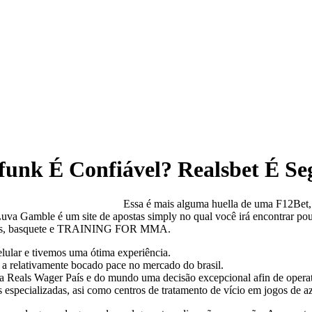
unk É Confiável? Realsbet É Se
Essa é mais alguma huella de uma F12Bet, 
A Luva Gamble é um site de apostas simply no qual você irá encontrar p
Sports, basquete e TRAINING FOR MMA.
elular e tivemos uma ótima experiência.
 a relativamente bocado pace no mercado do brasil.
a Reals Wager País e do mundo uma decisão excepcional afin de operati
pecializadas, asi como centros de tratamento de vício em jogos de aza