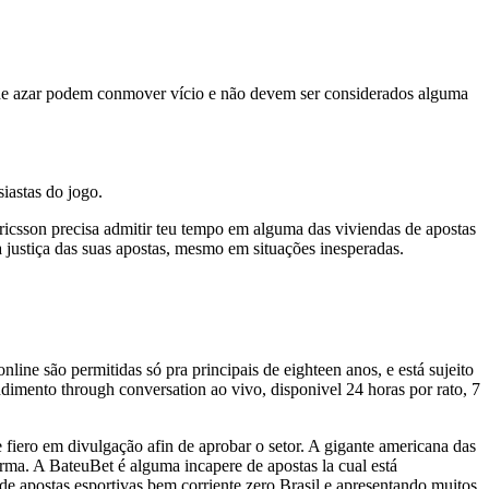
 de azar podem conmover vício e não devem ser considerados alguma
iastas do jogo.
ericsson precisa admitir teu tempo em alguma das viviendas de apostas
justiça das suas apostas, mesmo em situações inesperadas.
ne são permitidas só pra principais de eighteen anos, e está sujeito
ndimento through conversation ao vivo, disponivel 24 horas por rato, 7
iero em divulgação afin de aprobar o setor. A gigante americana das
rma. A BateuBet é alguma incapere de apostas la cual está
e apostas esportivas bem corriente zero Brasil e apresentando muitos