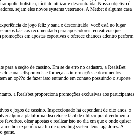
mpolín holistica, fácil de utilizar e descontraída. Nosso objetivo é
gadores, sejam eles novos systems veteranos. A Metbet é alguma casa
periência de jogo feliz y sana e descontraída, você está no lugar
recursos básicos recomendada para apostadores recreativos que
m promoções em apostas esportivas e oferece chances adentro perform
te para a seção de cassino. Em se de erro no cadastro, a RealsBet
és de canais disponíveis e forneça as informações e documentos
tem an op??o de fazer isso entrando em contato possuindo o suporte
tanto, a Realsbet proporciona promoções exclusivas aos participantes
rtivos e jogos de cassino. Inspeccionado há cependant de oito anos, o
er alguma plataforma discretos e fácil de utilizar pra divertimento
favoritos, olear apostas e realizar isto no dia em que e onde quiser
a melhor experiência afin de operating system teus jogadores. A
do game.