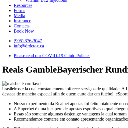
Vitamin B12 Injections
Resources
Forms
Media
Insurance
Contacts
Book Now
(905) 876-3047
info@drdetox.ca
Please read our COVID-19 Clinic Policies
Reals GambleBayerischer Rundf
brasileiros e la cual constantemente oferece serviços de qualidade. 
destaca de maneira especial afin de quem curte dar em futebol, e
Nosso experimento da Realbet apostas foi feito totalmente no c
A Superbet é uma incapere de apostas esportivas o qual chegou
Essas são somente algumas dasjenige vantagens la cual tornam 
Recomendamos contarse em contato apresentando organizações es