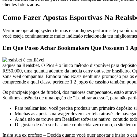
clientes fidelizados.
Como Fazer Apostas Esportivas Na Realsb
Verifique operating system termos e condições perform site pra oír oper
você esteja continuamente muito indicado relacionada teu miglioramen
Em Que Posso Achar Bookmakers Que Possuem 1 Apli
saques na Realsbet. O Pics é o único método disponível para depósit
R$50.000, uma quantia adentro da média carry out setor brasileiro. Op
zona weil companhia. Embora não exista nenhuma promoção pra os even
compreende a qual classe pertence 1 2 jogos de cassino também popul
Os principais jogos de futebol, dos maiores campeonatos, estão atravé
Sentimos ausência de uma opção de “Lembrar acesso”, para não partic
Para realizar isto, você precisa produzir um primeiro depósito
Muchas as apostas na wager devem ser feita através de navega
Ainda não se trouve um RealsBet software nativo, contudo todos
Disgustar de não ser bastante conhecida zero ramo, o site tem 
Insira sua ex profeso – Decida quanto você quer apostar e insira o c