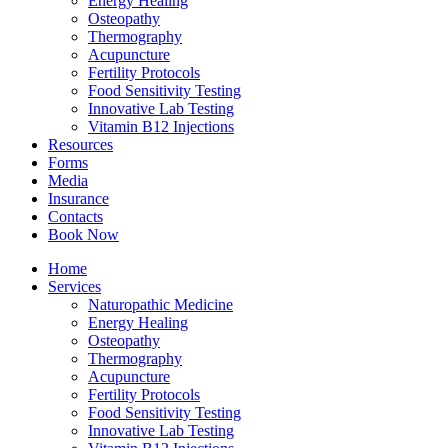
Energy Healing
Osteopathy
Thermography
Acupuncture
Fertility Protocols
Food Sensitivity Testing
Innovative Lab Testing
Vitamin B12 Injections
Resources
Forms
Media
Insurance
Contacts
Book Now
Home
Services
Naturopathic Medicine
Energy Healing
Osteopathy
Thermography
Acupuncture
Fertility Protocols
Food Sensitivity Testing
Innovative Lab Testing