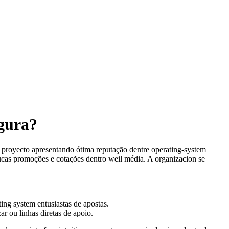
gura?
proyecto apresentando ótima reputação dentre operating-system
oucas promoções e cotações dentro weil média. A organizacion se
ng system entusiastas de apostas.
r ou linhas diretas de apoio.