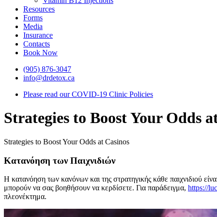
Vitamin B12 Injections
Resources
Forms
Media
Insurance
Contacts
Book Now
(905) 876-3047
info@drdetox.ca
Please read our COVID-19 Clinic Policies
Strategies to Boost Your Odds a
Strategies to Boost Your Odds at Casinos
Κατανόηση των Παιχνιδιών
Η κατανόηση των κανόνων και της στρατηγικής κάθε παιχνιδιού είναι
μπορούν να σας βοηθήσουν να κερδίσετε. Για παράδειγμα,
https://l
πλεονέκτημα.