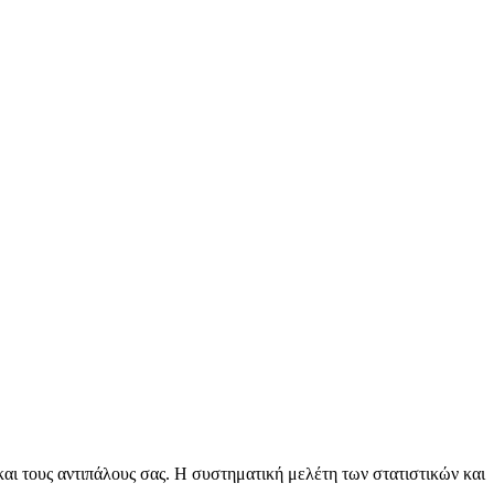
 και τους αντιπάλους σας. Η συστηματική μελέτη των στατιστικών και