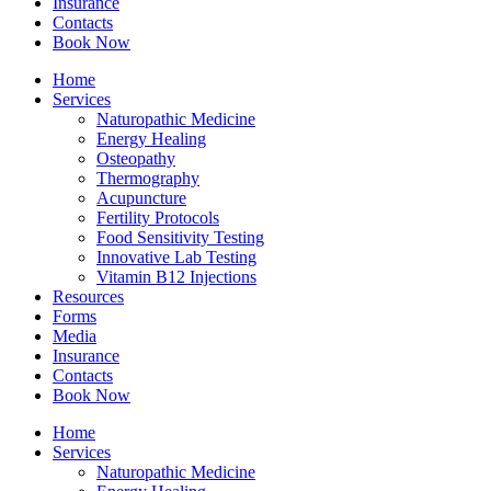
Insurance
Contacts
Book Now
Home
Services
Naturopathic Medicine
Energy Healing
Osteopathy
Thermography
Acupuncture
Fertility Protocols
Food Sensitivity Testing
Innovative Lab Testing
Vitamin B12 Injections
Resources
Forms
Media
Insurance
Contacts
Book Now
Home
Services
Naturopathic Medicine