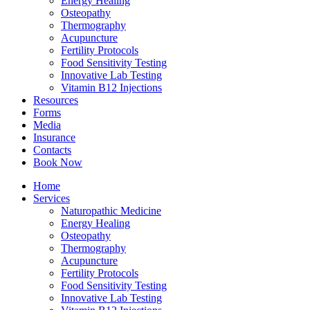
Energy Healing
Osteopathy
Thermography
Acupuncture
Fertility Protocols
Food Sensitivity Testing
Innovative Lab Testing
Vitamin B12 Injections
Resources
Forms
Media
Insurance
Contacts
Book Now
Home
Services
Naturopathic Medicine
Energy Healing
Osteopathy
Thermography
Acupuncture
Fertility Protocols
Food Sensitivity Testing
Innovative Lab Testing