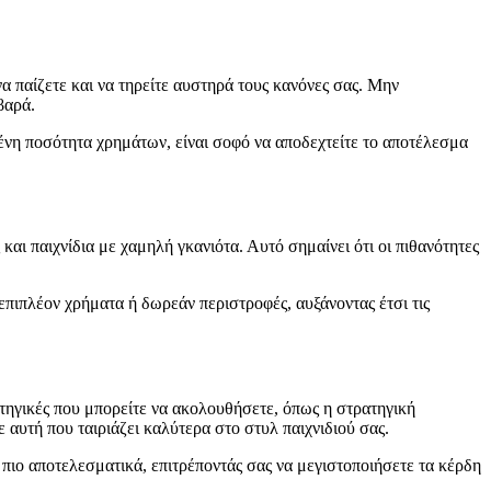
να παίζετε και να τηρείτε αυστηρά τους κανόνες σας. Μην
βαρά.
μένη ποσότητα χρημάτων, είναι σοφό να αποδεχτείτε το αποτέλεσμα
αι παιχνίδια με χαμηλή γκανιότα. Αυτό σημαίνει ότι οι πιθανότητες
επιπλέον χρήματα ή δωρεάν περιστροφές, αυξάνοντας έτσι τις
τηγικές που μπορείτε να ακολουθήσετε, όπως η στρατηγική
ε αυτή που ταιριάζει καλύτερα στο στυλ παιχνιδιού σας.
 πιο αποτελεσματικά, επιτρέποντάς σας να μεγιστοποιήσετε τα κέρδη