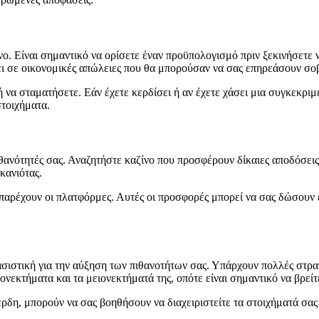
ίνο. Είναι σημαντικό να ορίσετε έναν προϋπολογισμό πριν ξεκινήσετε 
σει σε οικονομικές απώλειες που θα μπορούσαν να σας επηρεάσουν σο
μή να σταματήσετε. Εάν έχετε κερδίσει ή αν έχετε χάσει μια συγκεκρι
στοιχήματα.
ανότητές σας. Αναζητήστε καζίνο που προσφέρουν δίκαιες αποδόσεις κ
κανιότας.
 παρέχουν οι πλατφόρμες. Αυτές οι προσφορές μπορεί να σας δώσουν 
ασιστική για την αύξηση των πιθανοτήτων σας. Υπάρχουν πολλές στρα
ονεκτήματα και τα μειονεκτήματά της, οπότε είναι σημαντικό να βρείτ
ρδη, μπορούν να σας βοηθήσουν να διαχειριστείτε τα στοιχήματά σας