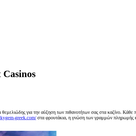
t Casinos
 θεμελιώδης για την αύξηση των πιθανοτήτων σας στα καζίνο. Κάθε παι
uckygem-greek.com/
στα φρουτάκια, η γνώση των γραμμών πληρωμής κα