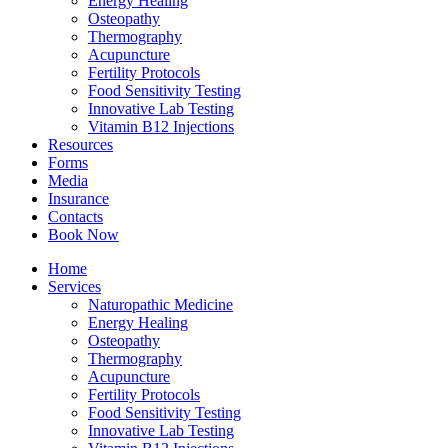
Energy Healing
Osteopathy
Thermography
Acupuncture
Fertility Protocols
Food Sensitivity Testing
Innovative Lab Testing
Vitamin B12 Injections
Resources
Forms
Media
Insurance
Contacts
Book Now
Home
Services
Naturopathic Medicine
Energy Healing
Osteopathy
Thermography
Acupuncture
Fertility Protocols
Food Sensitivity Testing
Innovative Lab Testing