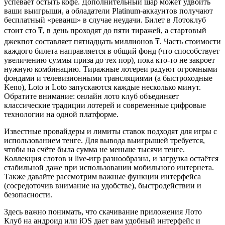
успевает остыть кофе. Дополнительный шар может удвоить
ваши выигрыши, а обладатели Platinum-аккаунтов получают
бесплатный «реванш» в случае неудачи. Билет в Лотоклуб
стоит сто ₸, в день проходят до пяти тиражей, а стартовый
джекпот составляет пятнадцать миллионов ₸. Часть стоимости
каждого билета направляется в общий фонд (что способствует
увеличению суммы приза до тех пор), пока кто-то не закроет
нужную комбинацию. Тиражные лотереи радуют огромными
фондами и телевизионными трансляциями (а быстроходные
Keno), Loto и Loto запускаются каждые несколько минут.
Обратите внимание: онлайн лото клуб объединяет
классические традиции лотерей и современные цифровые
технологии на одной платформе.
Известные провайдеры и лимиты ставок подходят для игры с
использованием тенге. Для вывода выигрышей требуется,
чтобы на счёте была сумма не меньше тысячи тенге.
Коллекция слотов и live-игр разнообразна, и загрузка остаётся
стабильной даже при использовании мобильного интернета.
Также давайте рассмотрим важные функции интерфейса
(сосредоточив внимание на удобстве), быстродействии и
безопасности.
Здесь важно понимать, что скачивание приложения Лото
Клуб на андроид или iOS дает вам удобный интерфейс и