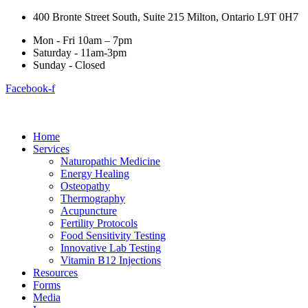
400 Bronte Street South, Suite 215 Milton, Ontario L9T 0H7
Mon - Fri 10am – 7pm
Saturday - 11am-3pm
Sunday - Closed
Facebook-f
Home
Services
Naturopathic Medicine
Energy Healing
Osteopathy
Thermography
Acupuncture
Fertility Protocols
Food Sensitivity Testing
Innovative Lab Testing
Vitamin B12 Injections
Resources
Forms
Media